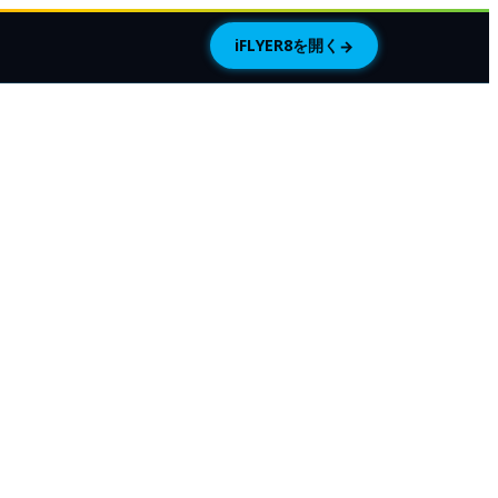
iFLYER8を開く
→