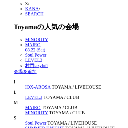
Z
/
KANA
/
SEARCH
Toyamaの人気の会場
MINORITY
MAIRO
08.22 (Sat)
Soul Power
LEVEL3
村門lazyloft
会場を追加
I
IOX-AROSA
TOYAMA /
LIVEHOUSE
L
LEVEL3
TOYAMA /
CLUB
M
MAIRO
TOYAMA /
CLUB
MINORITY
TOYAMA /
CLUB
S
Soul Power
TOYAMA /
LIVEHOUSE