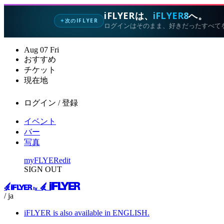
iFLYERは、
iFLYER8
へ。
次のIFLYER
✦
ログインはそのまま、好きだったすべて
Aug
07
Fri
おすすめ
チケット
現在地
ログイン / 登録
イベント
バー
写真
myFLYER
edit
SIGN OUT
/ ja
iFLYER is also available in ENGLISH.