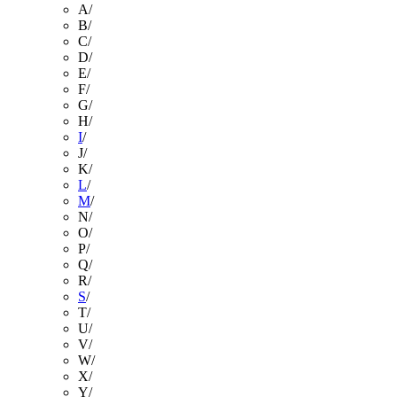
A
/
B
/
C
/
D
/
E
/
F
/
G
/
H
/
I
/
J
/
K
/
L
/
M
/
N
/
O
/
P
/
Q
/
R
/
S
/
T
/
U
/
V
/
W
/
X
/
Y
/