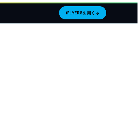
iFLYER8を開く
→