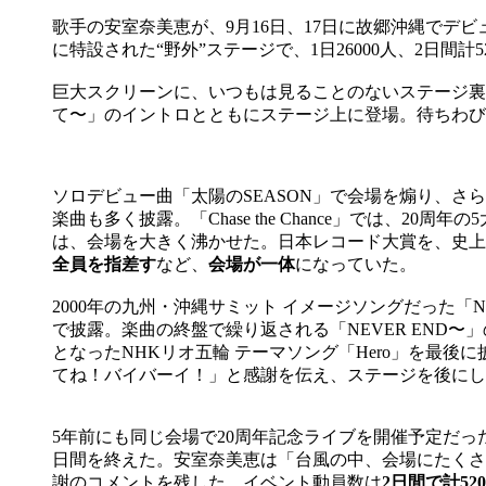
歌手の安室奈美恵が、9月16日、17日に故郷沖縄でデビュー25周
に特設された“野外”ステージで、1日26000人、2日間
巨大スクリーンに、いつもは見ることのないステージ裏
て〜」のイントロとともにステージ上に登場。待ちわびた
ソロデビュー曲「太陽のSEASON」で会場を煽り、さらに
楽曲も多く披露。「Chase the Chance」では
は、会場を大きく沸かせた。日本レコード大賞を、史上最年少
全員を指差す
など、
会場が一体
になっていた。
2000年の九州・沖縄サミット イメージソングだった「NEVER E
で披露。楽曲の終盤で繰り返される「NEVER END
となったNHKリオ五輪 テーマソング「Hero」を最
てね！バイバーイ！」と感謝を伝え、ステージを後にし
5年前にも同じ会場で20周年記念ライブを開催予定だ
日間を終えた。安室奈美恵は「台風の中、会場にたくさ
謝のコメントを残した。イベント動員数は
2日間で計520