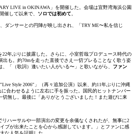
ARY LIVE in OKINAWA」を開催した。会場は宜野湾海浜公園
年に開催して以来で、
ソロでは初めて
。
ダンサーとの円陣が映し出され、「TRY ME〜私を信じ
A.」を22年ぶりに披露した。さらに、小室哲哉プロデュース時代の
走する演出も。約70mを走った直後でさえ一切ブレることなく歌う姿
y」では、「（歌詞）逢いたい人がいる〜」と歌いながら、
ファン
"Live Style 2006"」（再々追加公演）以来、約11年ぶりに沖縄
もそれに合わせるように左右に手を振った。国民的ヒットナンバー
Cは一切無し。最後に「ありがとうございました！また遊びに来
響でリハーサルや一部演出の変更を余儀なくされたが、無事に2
イブが出来たことを心から感謝しています。」とファンに感
大な人気を証明した。