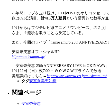
25年間トップを走り続け、CDやDVDのオリコンセー
数は693公演目、
計415万人動員
という驚異的な数字が並
10月からはフジテレビ系アニメ「ワンピース」の２度目
さま」主題歌を歌うことも決定している。
また、今回のライブ「namie amuro 25th ANNIVERS
安室奈美恵オフィシャルHP
http://namieamuro.jp/
「安室奈美恵 25th ANNIVERSARY LIVE in OKINAWA
10月22日（日）夜7:00～ ＷＯＷＯＷプライムで放送
番組詳細はこちら→
http://www.wowow.co.jp/music/amuro/
タグ
安室奈美恵
沖縄
関連ページ
安室奈美恵