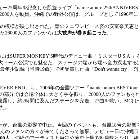
年を記念した凱旋ライブ「namie amuro 25thANNIVERS
計52000人を動員。沖縄での野外公演は、グループとして1996
の模様が映し出された。青のミニワンピース姿の安室奈美恵と、
26000人のファンからは
大歓声が巻き起こった
。
はSUPER MONKEY'S時代のデビュー曲「ミスターU.S.
、20周年の5大ドーム公演でも魅せた、ステージの端から端へ全力疾
記録（当時19歳）で初受賞した曲「Don't wanna cr
ND」も、2006年の全国ツアー「namie amuro BEST tour 
〜」の部分では会場全体に大きく手を振り、26000人のファン
後に披露し、約2時間に及んだステージを完走。27曲を歌い、M
た。
ったが、台風の影響で中止。今回のイベントも、台風18号の影
んのファンの方々が来てくださって無事、デビュー日に沖縄ラ
00人
。沖縄のアーティスト単独公演史上最多動員数となり、絶