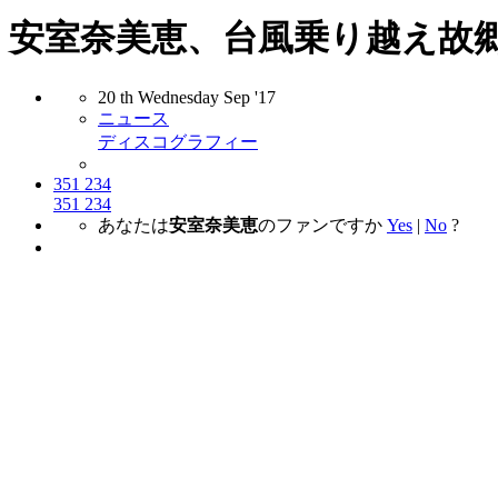
安室奈美恵、台風乗り越え故郷
20
th
Wednesday
Sep
'17
ニュース
ディスコグラフィー
351
234
351
234
あなたは
安室奈美恵
のファンですか
Yes
|
No
?