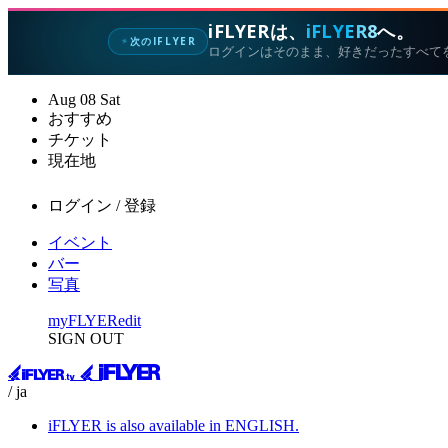
iFLYERは、
iFLYER8
へ。
次のIFLYER
✦
ログインはそのまま、好きだったすべて
Aug
08
Sat
おすすめ
チケット
現在地
ログイン / 登録
イベント
バー
写真
myFLYER
edit
SIGN OUT
/ ja
iFLYER is also available in ENGLISH.