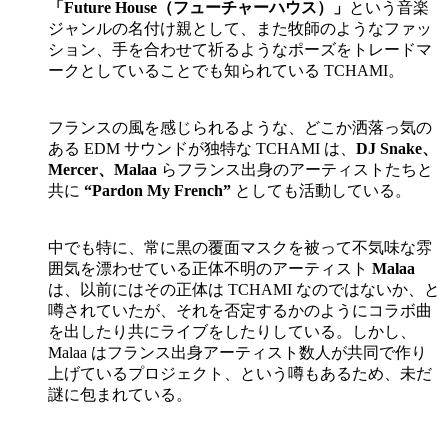
「Future House（フューチャーハウス）」
という音楽
ジャンルの名付け親として、また牧師のようなファッ
ション、手を合わせて祈るようなポーズをトレードマ
ークとしていることでも知られている TCHAMI。
フランスの風を感じられるような、どこか洒落っ気の
ある EDM サウンドが独特な TCHAMI は、
DJ Snake、
Mercer、Malaa
らフランス出身のアーティストたちと
共に
“Pardon My French”
としても活動している。
中でも特に、常に黒の覆面マスクを被って不気味な雰
囲気を漂わせている正体不明のアーティスト
Malaa
は、以前にはその正体は TCHAMI なのではないか、と
噂されていたが、それを否定するかのようにコラボ曲
を出したり共にライブをしたりしている。しかし、
Malaa はフランス出身アーティスト数人が共同で作り
上げているプロジェクト、という噂もあるため、未だ
謎に包まれている。