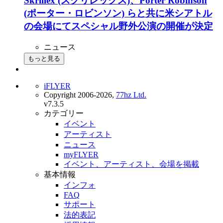
Skrillex (スクリレックス)、Porter Robinson
(ポーター・ロビンソン) らと共に米シアトル
の会場にてスペシャル野外公演の開催が決定
ニュース
もっと見る
iFLYER
Copyright 2006-2026,
77hz Ltd.
v7.3.5
カテゴリー
イベント
アーティスト
ニュース
myFLYER
イベント、アーティスト、会場を掲載
基本情報
インフォ
FAQ
サポート
法的表記