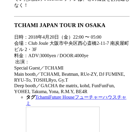
なく！
TCHAMI JAPAN TOUR IN OSAKA
日時：2018年4月20日（金）22:00 〜 05:00
会場：Club Joule 大阪市中央区西心斎橋2-11-7 南炭屋町
ビル 2・3F
料金：ADV:3000yen / DOOR:4000ye
出演：
Special Guest／TCHAMI
Main booth／TCHAMI, Beatman, RUe-ZY, DJ FUMINE,
RYU-To, TOSHI,Ryo, Gy.T
Deep booth／GACHA the matrix, kohd, FunFunFun,
YOHEI, Takuma, Yona, R.M.Y, BE4R
タグ
Tchami
Future House
フューチャーハウス
チャ
ミ