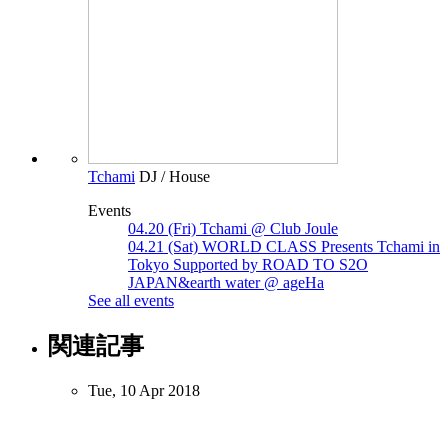
Tchami
DJ / House
Events
04.20 (Fri) Tchami @ Club Joule
04.21 (Sat) WORLD CLASS Presents Tchami in
Tokyo Supported by ROAD TO S2O
JAPAN&earth water @ ageHa
See all events
関連記事
Tue, 10 Apr 2018