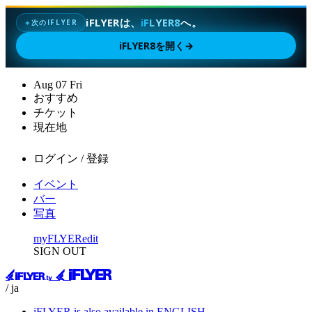
iFLYERは、
iFLYER8
へ。
次のIFLYER
✦
iFLYER8を開く
→
Aug
07
Fri
おすすめ
チケット
現在地
ログイン / 登録
イベント
バー
写真
myFLYER
edit
SIGN OUT
/ ja
iFLYER is also available in ENGLISH.