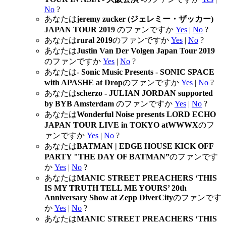
No
?
あなたは
jeremy zucker (ジェレミー・ザッカー)
JAPAN TOUR 2019
のファンですか
Yes
|
No
?
あなたは
rural 2019
のファンですか
Yes
|
No
?
あなたは
Justin Van Der Volgen Japan Tour 2019
のファンですか
Yes
|
No
?
あなたは
- Sonic Music Presents - SONIC SPACE
with APASHE at Drop
のファンですか
Yes
|
No
?
あなたは
scherzo - JULIAN JORDAN supported
by BYB Amsterdam
のファンですか
Yes
|
No
?
あなたは
Wonderful Noise presents LORD ECHO
JAPAN TOUR LIVE in TOKYO atWWWX
のフ
ァンですか
Yes
|
No
?
あなたは
BATMAN | EDGE HOUSE KICK OFF
PARTY "THE DAY OF BATMAN”
のファンです
か
Yes
|
No
?
あなたは
MANIC STREET PREACHERS ‘THIS
IS MY TRUTH TELL ME YOURS’ 20th
Anniversary Show at Zepp DiverCity
のファンです
か
Yes
|
No
?
あなたは
MANIC STREET PREACHERS ‘THIS