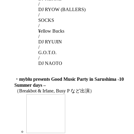
/
DJ RYOW (BALLERS)
/
SOCKS
/
¥ellow Bucks
/
DJ RYUJIN
/
G.O.T.O.
/
DJ NAOTO
・myblu presents Good Music Party in Sarushima -10
Summer days –
（Breakbot & Irfane, Busy P など出演）