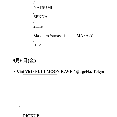
/
NATSUMI
/
SENNA
/
2iline
/
Masahiro Yamashita a.k.a MASA-Y
/
REZ
9月6日(金)
・Vini Vici / FULLMOON RAVE / @ageHa, Tokyo
PICKUP