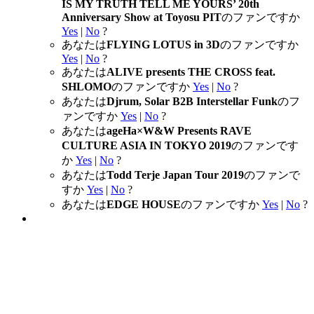
IS MY TRUTH TELL ME YOURS’ 20th
Anniversary Show at Toyosu PIT
のファンですか
Yes
|
No
?
あなたは
FLYING LOTUS in 3D
のファンですか
Yes
|
No
?
あなたは
ALIVE presents THE CROSS feat.
SHLOMO
のファンですか
Yes
|
No
?
あなたは
Djrum, Solar B2B Interstellar Funk
のフ
ァンですか
Yes
|
No
?
あなたは
ageHa×W&W Presents RAVE
CULTURE ASIA IN TOKYO 2019
のファンです
か
Yes
|
No
?
あなたは
Todd Terje Japan Tour 2019
のファンで
すか
Yes
|
No
?
あなたは
EDGE HOUSE
のファンですか
Yes
|
No
?