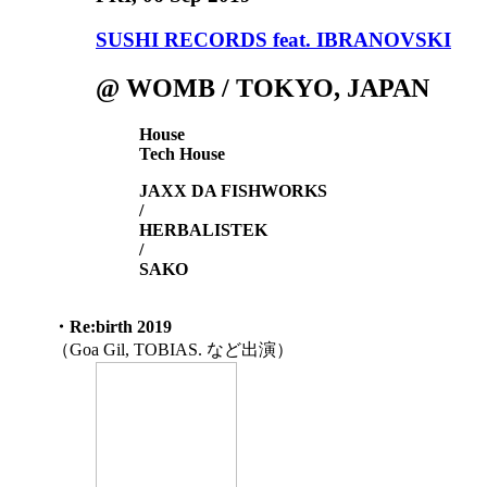
SUSHI RECORDS feat. IBRANOVSKI
@ WOMB / TOKYO, JAPAN
House
Tech House
JAXX DA FISHWORKS
/
HERBALISTEK
/
SAKO
・Re:birth 2019
（Goa Gil, TOBIAS. など出演）