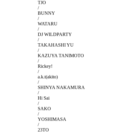
TJO
/
BUNNY
/
WATARU
/
DJ WILDPARTY
/
TAKAHASHI YU
/
KAZUYA TANIMOTO
/
Rickey!
/
a.k.t(akito)
/
SHINYA NAKAMURA
/
Hi Sai
/
SAKO
/
YOSHIMASA
/
23TO