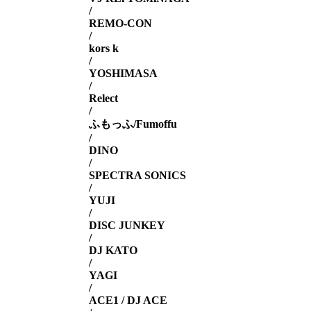
/
REMO-CON
/
kors k
/
YOSHIMASA
/
Relect
/
ふもっふ/Fumoffu
/
DINO
/
SPECTRA SONICS
/
YUJI
/
DISC JUNKEY
/
DJ KATO
/
YAGI
/
ACE1 / DJ ACE