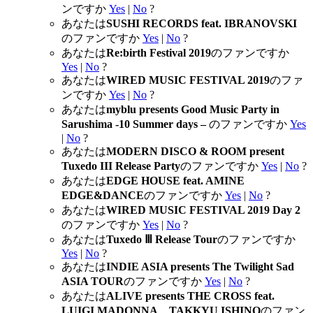
ンですか
Yes
|
No
?
あなたは
SUSHI RECORDS feat. IBRANOVSKI
のファンですか
Yes
|
No
?
あなたは
Re:birth Festival 2019
のファンですか
Yes
|
No
?
あなたは
WIRED MUSIC FESTIVAL 2019
のファ
ンですか
Yes
|
No
?
あなたは
myblu presents Good Music Party in
Sarushima -10 Summer days –
のファンですか
Yes
|
No
?
あなたは
MODERN DISCO & ROOM present
Tuxedo III Release Party
のファンですか
Yes
|
No
?
あなたは
EDGE HOUSE feat. AMINE
EDGE&DANCE
のファンですか
Yes
|
No
?
あなたは
WIRED MUSIC FESTIVAL 2019 Day 2
のファンですか
Yes
|
No
?
あなたは
Tuxedo Ⅲ Release Tour
のファンですか
Yes
|
No
?
あなたは
INDIE ASIA presents The Twilight Sad
ASIA TOUR
のファンですか
Yes
|
No
?
あなたは
ALIVE presents THE CROSS feat.
LUIGI MADONNA、TAKKYU ISHINO
のファン