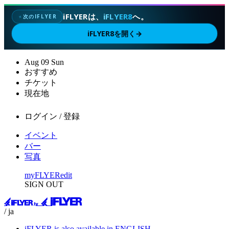
iFLYERは、
iFLYER8
へ。
次のIFLYER
✦
iFLYER8を開く
→
Aug
09
Sun
おすすめ
チケット
現在地
ログイン / 登録
イベント
バー
写真
myFLYER
edit
SIGN OUT
/ ja
iFLYER is also available in ENGLISH.