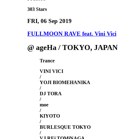
303
Stars
FRI
, 06 Sep 2019
FULLMOON RAVE feat. Vini Vici
@ ageHa / TOKYO, JAPAN
Trance
VINI VICI
/
YOJI BIOMEHANIKA
/
DJ TORA
/
moe
/
KIYOTO
/
BURLESQUE TOKYO
/
VJ REi TOMiNAGA