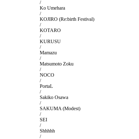
/
Ko Umehara
/
KOJIRO (Re:birth Festival)
/
KOTARO
/
KURUSU
/
Mamazu
/
Matsumoto Zoku
/
NOCO
/
PortaL
/
Sakiko Osawa
/
SAKUMA (Modest)
/
SEI
/
Shhhhh
/