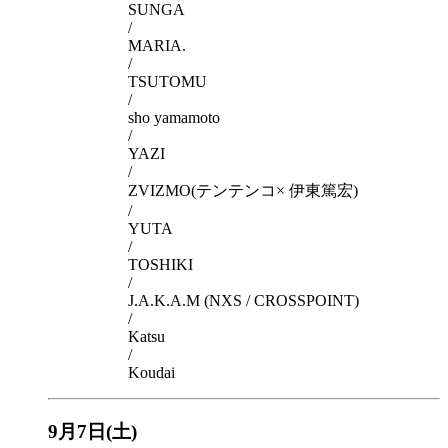
SUNGA
/
MARIA.
/
TSUTOMU
/
sho yamamoto
/
YAZI
/
ZVIZMO(テンテンコ× 伊東篤宏)
/
YUTA
/
TOSHIKI
/
J.A.K.A.M (NXS / CROSSPOINT)
/
Katsu
/
Koudai
9月7日(土)