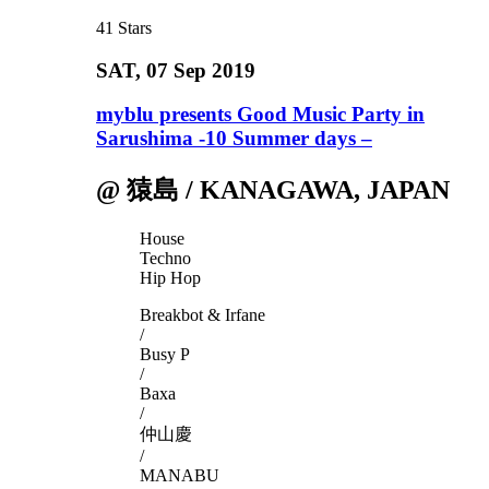
41
Stars
SAT
, 07 Sep 2019
myblu presents Good Music Party in
Sarushima -10 Summer days –
@ 猿島 / KANAGAWA, JAPAN
House
Techno
Hip Hop
Breakbot & Irfane
/
Busy P
/
Baxa
/
仲山慶
/
MANABU