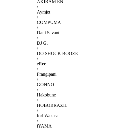
AKIRAM EN
/
Aymjet
/
COMPUMA
/
Dani Savant
/
DJ G.
/
DO SHOCK BOOZE
/
eRee
/
Frangipani
/
GONNO
/
Hakobune
/
HOBOBRAZIL
/
Iori Wakasa
/
iYAMA