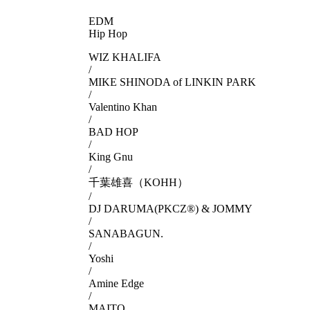
EDM
Hip Hop
WIZ KHALIFA
/
MIKE SHINODA of LINKIN PARK
/
Valentino Khan
/
BAD HOP
/
King Gnu
/
千葉雄喜（KOHH）
/
DJ DARUMA(PKCZ®) & JOMMY
/
SANABAGUN.
/
Yoshi
/
Amine Edge
/
MAITO