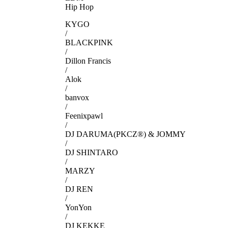
Hip Hop
KYGO
/
BLACKPINK
/
Dillon Francis
/
Alok
/
banvox
/
Feenixpawl
/
DJ DARUMA(PKCZ®) & JOMMY
/
DJ SHINTARO
/
MARZY
/
DJ REN
/
YonYon
/
DJ KEKKE