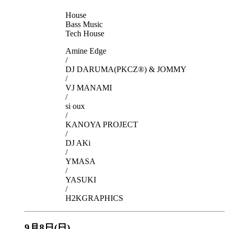
House
Bass Music
Tech House
Amine Edge
/
DJ DARUMA(PKCZ®) & JOMMY
/
VJ MANAMI
/
si oux
/
KANOYA PROJECT
/
DJ AKi
/
YMASA
/
YASUKI
/
H2KGRAPHICS
9月8日(日)