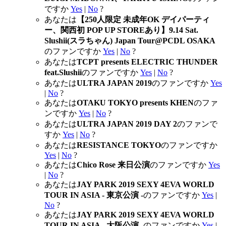
ですか
Yes
|
No
?
あなたは
【250人限定 未成年OK デイパーティ
ー、関西初 POP UP STOREあり】9.14 Sat.
Slushii(スラちゃん) Japan Tour@PCDL OSAKA
のファンですか
Yes
|
No
?
あなたは
TCPT presents ELECTRIC THUNDER
feat.Slushii
のファンですか
Yes
|
No
?
あなたは
ULTRA JAPAN 2019
のファンですか
Yes
|
No
?
あなたは
OTAKU TOKYO presents KHEN
のファ
ンですか
Yes
|
No
?
あなたは
ULTRA JAPAN 2019 DAY 2
のファンで
すか
Yes
|
No
?
あなたは
RESISTANCE TOKYO
のファンですか
Yes
|
No
?
あなたは
Chico Rose 来日公演
のファンですか
Yes
|
No
?
あなたは
JAY PARK 2019 SEXY 4EVA WORLD
TOUR IN ASIA - 東京公演 -
のファンですか
Yes
|
No
?
あなたは
JAY PARK 2019 SEXY 4EVA WORLD
TOUR IN ASIA - 大阪公演 -
のファンですか
Yes
|