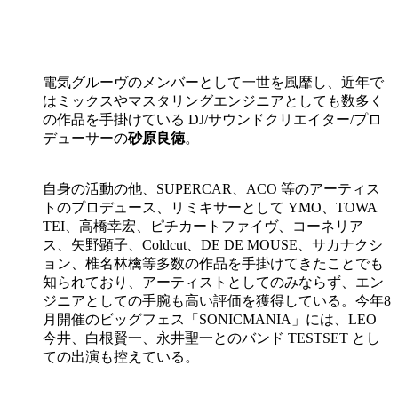
電気グルーヴのメンバーとして一世を風靡し、近年で
はミックスやマスタリングエンジニアとしても数多く
の作品を手掛けている DJ/サウンドクリエイター/プロ
デューサーの
砂原良徳
。
自身の活動の他、SUPERCAR、ACO 等のアーティス
トのプロデュース、リミキサーとして YMO、TOWA
TEI、高橋幸宏、ピチカートファイヴ、コーネリア
ス、矢野顕子、Coldcut、DE DE MOUSE、サカナクシ
ョン、椎名林檎等多数の作品を手掛けてきたことでも
知られており、アーティストとしてのみならず、エン
ジニアとしての手腕も高い評価を獲得している。今年8
月開催のビッグフェス「SONICMANIA」には、LEO
今井、白根賢一、永井聖一とのバンド TESTSET とし
ての出演も控えている。