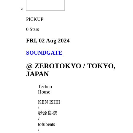
PICKUP
0
Stars
FRI
, 02 Aug 2024
SOUNDGATE
@ ZEROTOKYO / TOKYO,
JAPAN
Techno
House
KEN ISHII
/
砂原良徳
/
tofubeats
/