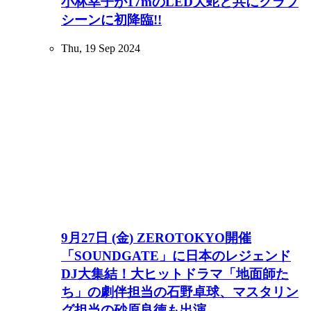
小林幸子が17mのLED大蛇と共にクラブ
シーンに初降臨!!
Thu, 19 Sep 2024
9月27日 (金) ZEROTOKYO開催
「SOUNDGATE」に日本のレジェンド
DJ大集結！大ヒットドラマ「地面師た
ち」の劇伴担当の石野卓球、マスタリン
グ担当の砂原良徳も出演