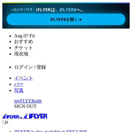
iFLYERは、
iFLYER8
へ。
次のIFLYER
✦
iFLYER8を開く
→
Aug
07
Fri
おすすめ
チケット
現在地
ログイン / 登録
イベント
バー
写真
myFLYER
edit
SIGN OUT
/ ja
iFLYER is also available in ENGLISH.