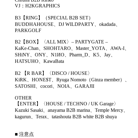
VJ：H2KGRAPHICS
B3【RING】（SPECIAL B2B SET）
BUDDHAHOUSE、DJ WILDPARTY、okadada、
PARKGOLF
B2【BOX】〈ALL MIX〉– PARTYGATE –
KaKe-Chan、SHOHTARO、Master_YOTA、AWA-I、
SHiNY、ONY、N1ИO、Pharm_D、K5、Jay、
HATSUHO、KawaBata
B2 【R BAR】〈DISCO / HOUSE〉
KiRK、HONE$T、Ryuga Nomoto（Ginza member）、
SATOSHI、cocori、NOIA、GARAJII
OTHER
【ENTER】〈HOUSE / TECHNO / UK Garage〉
Kazuki Sasaki、anayama B2B marina、Temple Mercy、
kagurun、Terax、tatashouta B2B white B2B shuya
■ 注意点