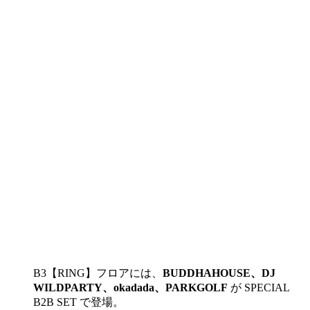
B3【RING】フロアには、
BUDDHAHOUSE、DJ
WILDPARTY、okadada、PARKGOLF
が SPECIAL
B2B SET で登場。