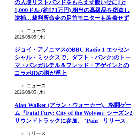
の入場リストバンドをもらえず腹いせに1万
1,000ドル (約173万円) 相当の高級品を窃盗し
逮捕…裁判所命令の足首モニターも装着せず
ニュース
2026/08/05 (水)
ジョイ・アノニマスのBBC Radio 1 エッセン
シャル・ミックスで、ダフト・パンク)のトー
マ・バンガルテル＆フレッド・アゲインとの
コラボIDの噂が浮上
ニュース
2026/08/05 (水)
Alan Walker (アラン・ウォーカー)、格闘ゲー
ム『Fatal Fury: City of the Wolves』シーズン2
サウンドトラックに参加、"Pain" リリース
リリース