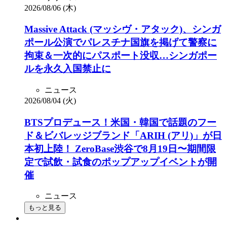
2026/08/06 (木)
Massive Attack (マッシヴ・アタック)、シンガ
ポール公演でパレスチナ国旗を掲げて警察に
拘束＆一次的にパスポート没収…シンガポー
ルを永久入国禁止に
ニュース
2026/08/04 (火)
BTSプロデュース！米国・韓国で話題のフー
ド＆ビバレッジブランド「ARIH (アリ)」が日
本初上陸！ ZeroBase渋谷で8月19日〜期間限
定で試飲・試食のポップアップイベントが開
催
ニュース
もっと見る