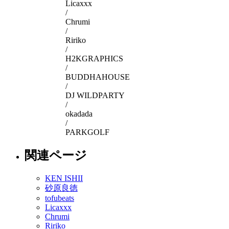
Licaxxx
/
Chrumi
/
Ririko
/
H2KGRAPHICS
/
BUDDHAHOUSE
/
DJ WILDPARTY
/
okadada
/
PARKGOLF
関連ページ
KEN ISHII
砂原良徳
tofubeats
Licaxxx
Chrumi
Ririko