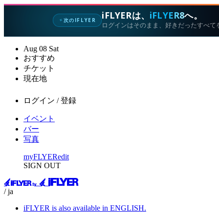
iFLYERは、
iFLYER8
へ。
次のIFLYER
✦
ログインはそのまま、好きだったすべて
Aug
08
Sat
おすすめ
チケット
現在地
ログイン / 登録
イベント
バー
写真
myFLYER
edit
SIGN OUT
/ ja
iFLYER is also available in ENGLISH.