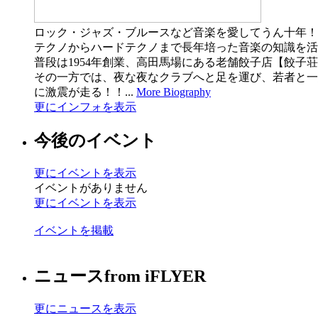
ロック・ジャズ・ブルースなど音楽を愛してうん十年！
テクノからハードテクノまで長年培った音楽の知識を活
普段は1954年創業、高田馬場にある老舗餃子店【餃子荘ムロ】の女将
その一方では、夜な夜なクラブへと足を運び、若者と一緒に
に激震が走る！！...
More Biography
更にインフォを表示
今後のイベント
更にイベントを表示
イベントがありません
更にイベントを表示
イベントを掲載
ニュース
from iFLYER
更にニュースを表示