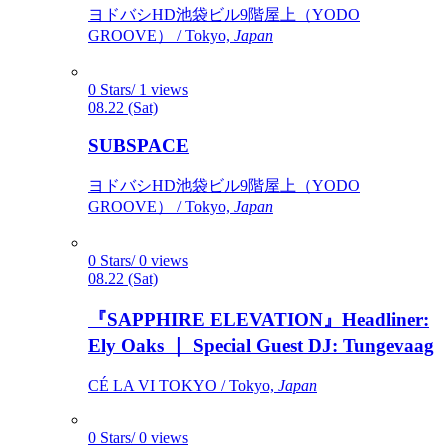
ヨドバシHD池袋ビル9階屋上（YODO
GROOVE） / Tokyo,
Japan
0 Stars/ 1 views
08.22 (Sat)
SUBSPACE
ヨドバシHD池袋ビル9階屋上（YODO
GROOVE） / Tokyo,
Japan
0 Stars/ 0 views
08.22 (Sat)
『SAPPHIRE ELEVATION』Headliner:
Ely Oaks ｜ Special Guest DJ: Tungevaag
CÉ LA VI TOKYO / Tokyo,
Japan
0 Stars/ 0 views