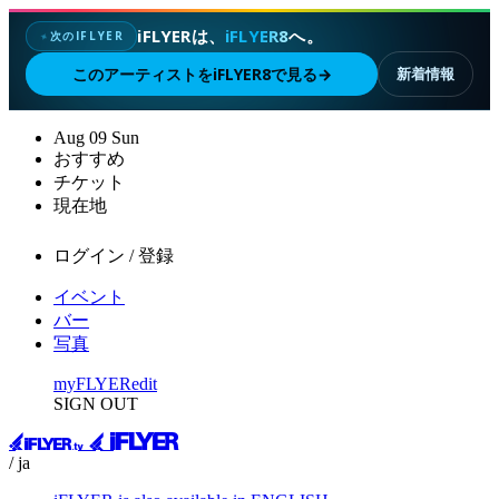
iFLYERは、
iFLYER8
へ。
次のIFLYER
✦
このアーティストをiFLYER8で見る
→
新着情報
Aug
09
Sun
おすすめ
チケット
現在地
ログイン / 登録
イベント
バー
写真
myFLYER
edit
SIGN OUT
/ ja