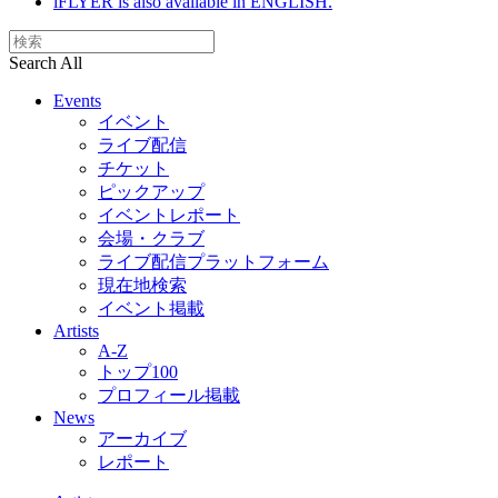
iFLYER is also available in ENGLISH.
Search All
Events
イベント
ライブ配信
チケット
ピックアップ
イベントレポート
会場・クラブ
ライブ配信プラットフォーム
現在地検索
イベント掲載
Artists
A-Z
トップ100
プロフィール掲載
News
アーカイブ
レポート