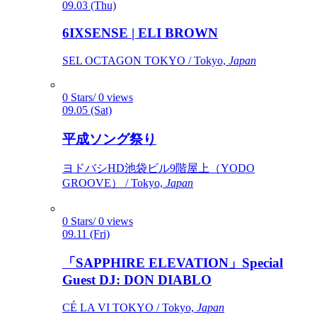
09.03 (Thu)
6IXSENSE | ELI BROWN
SEL OCTAGON TOKYO / Tokyo,
Japan
0 Stars/ 0 views
09.05 (Sat)
平成ソング祭り
ヨドバシHD池袋ビル9階屋上（YODO
GROOVE） / Tokyo,
Japan
0 Stars/ 0 views
09.11 (Fri)
「SAPPHIRE ELEVATION」Special
Guest DJ: DON DIABLO
CÉ LA VI TOKYO / Tokyo,
Japan