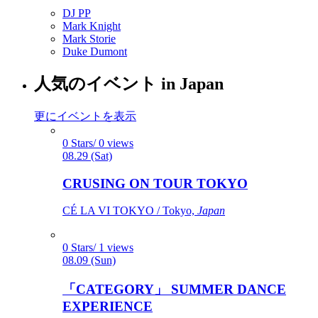
DJ PP
Mark Knight
Mark Storie
Duke Dumont
人気のイベント in Japan
更にイベントを表示
0 Stars/ 0 views
08.29 (Sat)
CRUSING ON TOUR TOKYO
CÉ LA VI TOKYO / Tokyo,
Japan
0 Stars/ 1 views
08.09 (Sun)
「CATEGORY」 SUMMER DANCE
EXPERIENCE