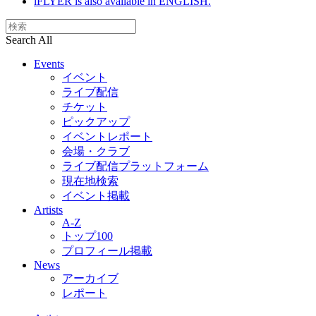
iFLYER is also available in ENGLISH.
Search All
Events
イベント
ライブ配信
チケット
ピックアップ
イベントレポート
会場・クラブ
ライブ配信プラットフォーム
現在地検索
イベント掲載
Artists
A-Z
トップ100
プロフィール掲載
News
アーカイブ
レポート