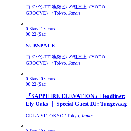
ヨドバシHD池袋ビル9階屋上（YODO
GROOVE） / Tokyo,
Japan
0 Stars/ 1 views
08.22 (Sat)
SUBSPACE
ヨドバシHD池袋ビル9階屋上（YODO
GROOVE） / Tokyo,
Japan
0 Stars/ 0 views
08.22 (Sat)
『SAPPHIRE ELEVATION』Headliner:
Ely Oaks ｜ Special Guest DJ: Tungevaag
CÉ LA VI TOKYO / Tokyo,
Japan
0 Stars/ 0 views