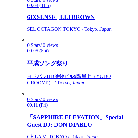
09.03 (Thu)
6IXSENSE | ELI BROWN
SEL OCTAGON TOKYO / Tokyo,
Japan
0 Stars/ 0 views
09.05 (Sat)
平成ソング祭り
ヨドバシHD池袋ビル9階屋上（YODO
GROOVE） / Tokyo,
Japan
0 Stars/ 0 views
09.11 (Fri)
「SAPPHIRE ELEVATION」Special
Guest DJ: DON DIABLO
CÉ LA VI TOKYO / Tokyo,
Japan