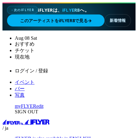
iFLYERは、
iFLYER8
へ。
次のIFLYER
✦
このアーティストをiFLYER8で見る
→
新着情報
Aug
08
Sat
おすすめ
チケット
現在地
ログイン / 登録
イベント
バー
写真
myFLYER
edit
SIGN OUT
/ ja