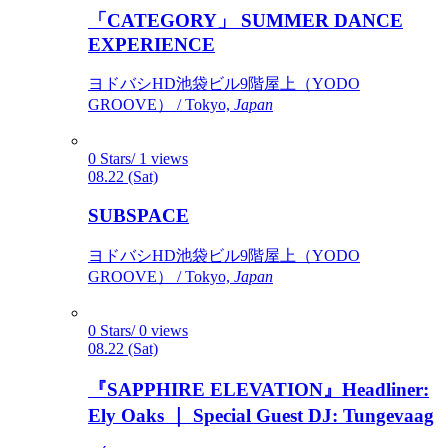
「CATEGORY」 SUMMER DANCE
EXPERIENCE
ヨドバシHD池袋ビル9階屋上（YODO
GROOVE） / Tokyo,
Japan
0 Stars/ 1 views
08.22 (Sat)
SUBSPACE
ヨドバシHD池袋ビル9階屋上（YODO
GROOVE） / Tokyo,
Japan
0 Stars/ 0 views
08.22 (Sat)
『SAPPHIRE ELEVATION』Headliner:
Ely Oaks ｜ Special Guest DJ: Tungevaag