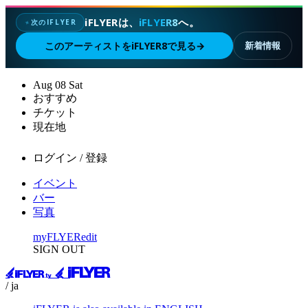
iFLYERは、
iFLYER8
へ。
次のIFLYER
✦
このアーティストをiFLYER8で見る
→
新着情報
Aug
08
Sat
おすすめ
チケット
現在地
ログイン / 登録
イベント
バー
写真
myFLYER
edit
SIGN OUT
/ ja