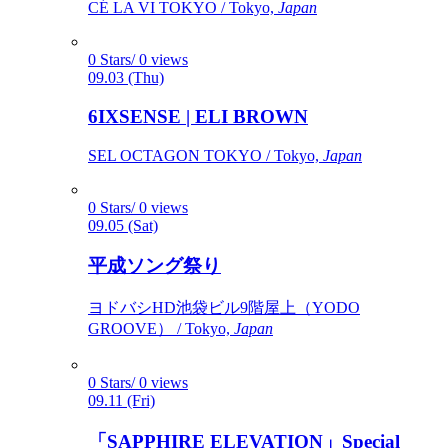
CÉ LA VI TOKYO / Tokyo,
Japan
0 Stars/ 0 views
09.03 (Thu)
6IXSENSE | ELI BROWN
SEL OCTAGON TOKYO / Tokyo,
Japan
0 Stars/ 0 views
09.05 (Sat)
平成ソング祭り
ヨドバシHD池袋ビル9階屋上（YODO
GROOVE） / Tokyo,
Japan
0 Stars/ 0 views
09.11 (Fri)
「SAPPHIRE ELEVATION」Special