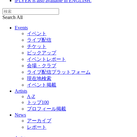
iFLYER is also available in ENGLISH.
Search All
Events
イベント
ライブ配信
チケット
ピックアップ
イベントレポート
会場・クラブ
ライブ配信プラットフォーム
現在地検索
イベント掲載
Artists
A-Z
トップ100
プロフィール掲載
News
アーカイブ
レポート