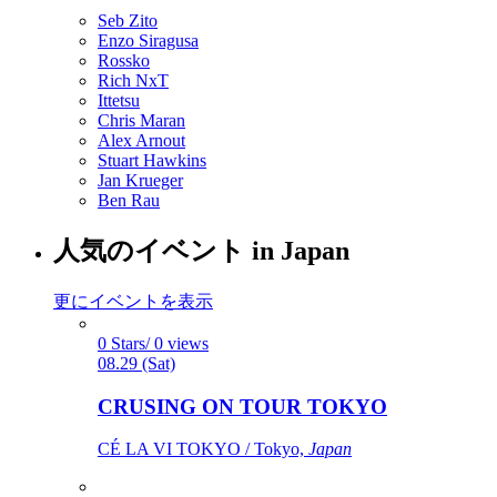
Seb Zito
Enzo Siragusa
Rossko
Rich NxT
Ittetsu
Chris Maran
Alex Arnout
Stuart Hawkins
Jan Krueger
Ben Rau
人気のイベント in Japan
更にイベントを表示
0 Stars/ 0 views
08.29 (Sat)
CRUSING ON TOUR TOKYO
CÉ LA VI TOKYO / Tokyo,
Japan