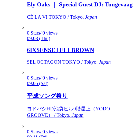
Ely Oaks ｜ Special Guest DJ: Tungevaag
CÉ LA VI TOKYO / Tokyo,
Japan
0 Stars/ 0 views
09.03 (Thu)
6IXSENSE | ELI BROWN
SEL OCTAGON TOKYO / Tokyo,
Japan
0 Stars/ 0 views
09.05 (Sat)
平成ソング祭り
ヨドバシHD池袋ビル9階屋上（YODO
GROOVE） / Tokyo,
Japan
0 Stars/ 0 views