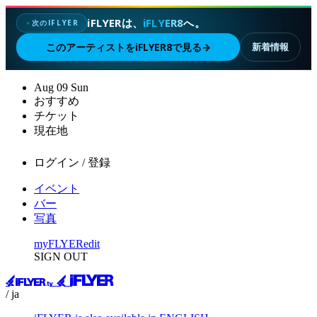
iFLYERは、
iFLYER8
へ。
次のIFLYER
✦
このアーティストをiFLYER8で見る
→
新着情報
Aug
09
Sun
おすすめ
チケット
現在地
ログイン / 登録
イベント
バー
写真
myFLYER
edit
SIGN OUT
/ ja