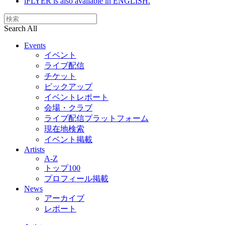
iFLYER is also available in ENGLISH.
Search All
Events
イベント
ライブ配信
チケット
ピックアップ
イベントレポート
会場・クラブ
ライブ配信プラットフォーム
現在地検索
イベント掲載
Artists
A-Z
トップ100
プロフィール掲載
News
アーカイブ
レポート