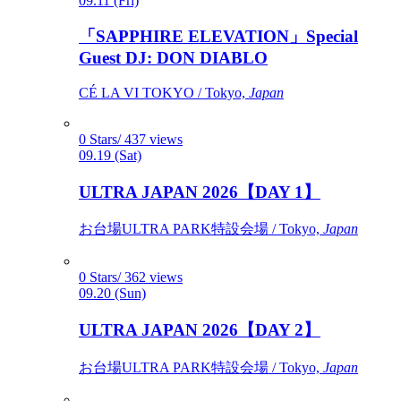
09.11 (Fri)
「SAPPHIRE ELEVATION」Special
Guest DJ: DON DIABLO
CÉ LA VI TOKYO / Tokyo,
Japan
0 Stars/ 437 views
09.19 (Sat)
ULTRA JAPAN 2026【DAY 1】
お台場ULTRA PARK特設会場 / Tokyo,
Japan
0 Stars/ 362 views
09.20 (Sun)
ULTRA JAPAN 2026【DAY 2】
お台場ULTRA PARK特設会場 / Tokyo,
Japan