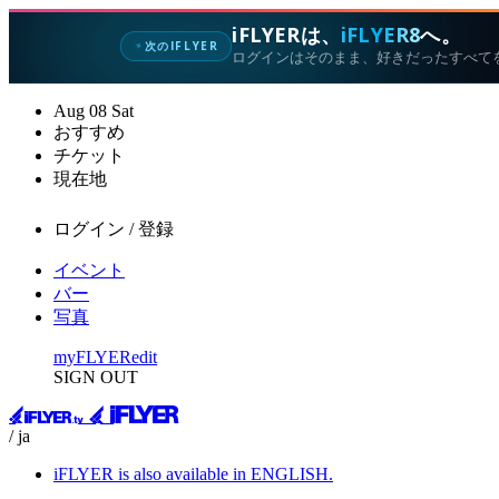
iFLYERは、
iFLYER8
へ。
次のIFLYER
✦
ログインはそのまま、好きだったすべて
Aug
08
Sat
おすすめ
チケット
現在地
ログイン / 登録
イベント
バー
写真
myFLYER
edit
SIGN OUT
/ ja
iFLYER is also available in ENGLISH.