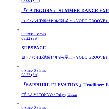
08.09 (Sun)
「CATEGORY」 SUMMER DANCE EXP
ヨドバシHD池袋ビル9階屋上（YODO GROOVE） / 
0 Stars/ 1 views
08.22 (Sat)
SUBSPACE
ヨドバシHD池袋ビル9階屋上（YODO GROOVE） / 
0 Stars/ 0 views
08.22 (Sat)
『SAPPHIRE ELEVATION』Headliner: Ely 
CÉ LA VI TOKYO / Tokyo,
Japan
0 Stars/ 0 views