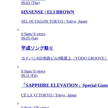
09.03 (Thu)
6IXSENSE | ELI BROWN
SEL OCTAGON TOKYO / Tokyo,
Japan
0 Stars/ 0 views
09.05 (Sat)
平成ソング祭り
ヨドバシHD池袋ビル9階屋上（YODO GROOVE） / 
0 Stars/ 0 views
09.11 (Fri)
「SAPPHIRE ELEVATION」Special Gues
CÉ LA VI TOKYO / Tokyo,
Japan
0 Stars/ 436 views