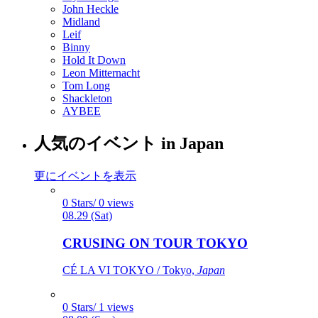
John Heckle
Midland
Leif
Binny
Hold It Down
Leon Mitternacht
Tom Long
Shackleton
AYBEE
人気のイベント in Japan
更にイベントを表示
0 Stars/ 0 views
08.29 (Sat)
CRUSING ON TOUR TOKYO
CÉ LA VI TOKYO / Tokyo,
Japan
0 Stars/ 1 views