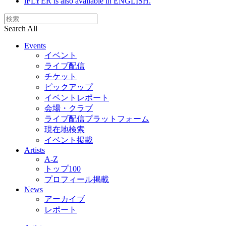
iFLYER is also available in ENGLISH.
Search All
Events
イベント
ライブ配信
チケット
ピックアップ
イベントレポート
会場・クラブ
ライブ配信プラットフォーム
現在地検索
イベント掲載
Artists
A-Z
トップ100
プロフィール掲載
News
アーカイブ
レポート