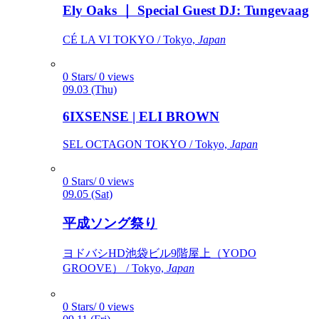
Ely Oaks ｜ Special Guest DJ: Tungevaag
CÉ LA VI TOKYO / Tokyo,
Japan
0 Stars/ 0 views
09.03 (Thu)
6IXSENSE | ELI BROWN
SEL OCTAGON TOKYO / Tokyo,
Japan
0 Stars/ 0 views
09.05 (Sat)
平成ソング祭り
ヨドバシHD池袋ビル9階屋上（YODO
GROOVE） / Tokyo,
Japan
0 Stars/ 0 views