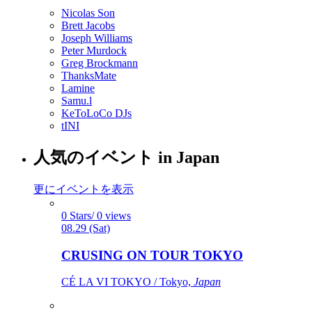
Nicolas Son
Brett Jacobs
Joseph Williams
Peter Murdock
Greg Brockmann
ThanksMate
Lamine
Samu.l
KeToLoCo DJs
tINI
人気のイベント in Japan
更にイベントを表示
0 Stars/ 0 views
08.29 (Sat)
CRUSING ON TOUR TOKYO
CÉ LA VI TOKYO / Tokyo,
Japan