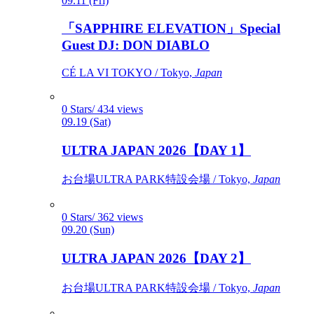
09.11 (Fri)
「SAPPHIRE ELEVATION」Special
Guest DJ: DON DIABLO
CÉ LA VI TOKYO / Tokyo,
Japan
0 Stars/ 434 views
09.19 (Sat)
ULTRA JAPAN 2026【DAY 1】
お台場ULTRA PARK特設会場 / Tokyo,
Japan
0 Stars/ 362 views
09.20 (Sun)
ULTRA JAPAN 2026【DAY 2】
お台場ULTRA PARK特設会場 / Tokyo,
Japan