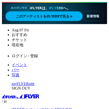
iFLYERは、
iFLYER8
へ。
次のIFLYER
✦
このアーティストをiFLYER8で見る
→
新着情報
Aug
07
Fri
おすすめ
チケット
現在地
ログイン / 登録
イベント
バー
写真
myFLYER
edit
SIGN OUT
/ ja