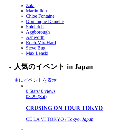
Zaki
Martin Ikin
Chloe Fontaine
Dominique Danielle
Spieltrieb
Aggborough
Ashworth
Roch-Mix-Hard
Steve Bug
Max Lenski
人気のイベント in Japan
更にイベントを表示
0 Stars/ 0 views
08.29 (Sat)
CRUSING ON TOUR TOKYO
CÉ LA VI TOKYO / Tokyo,
Japan