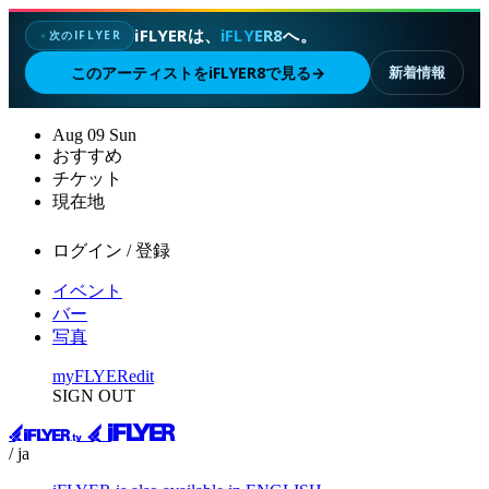
iFLYERは、
iFLYER8
へ。
次のIFLYER
✦
このアーティストをiFLYER8で見る
→
新着情報
Aug
09
Sun
おすすめ
チケット
現在地
ログイン / 登録
イベント
バー
写真
myFLYER
edit
SIGN OUT
/ ja