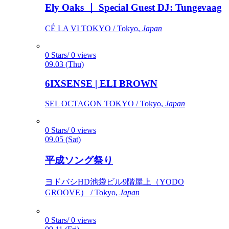
Ely Oaks ｜ Special Guest DJ: Tungevaag
CÉ LA VI TOKYO / Tokyo,
Japan
0 Stars/ 0 views
09.03 (Thu)
6IXSENSE | ELI BROWN
SEL OCTAGON TOKYO / Tokyo,
Japan
0 Stars/ 0 views
09.05 (Sat)
平成ソング祭り
ヨドバシHD池袋ビル9階屋上（YODO
GROOVE） / Tokyo,
Japan
0 Stars/ 0 views