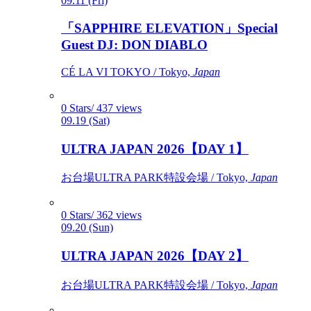
09.11 (Fri)
「SAPPHIRE ELEVATION」Special
Guest DJ: DON DIABLO
CÉ LA VI TOKYO / Tokyo,
Japan
0 Stars/ 437 views
09.19 (Sat)
ULTRA JAPAN 2026【DAY 1】
お台場ULTRA PARK特設会場 / Tokyo,
Japan
0 Stars/ 362 views
09.20 (Sun)
ULTRA JAPAN 2026【DAY 2】
お台場ULTRA PARK特設会場 / Tokyo,
Japan