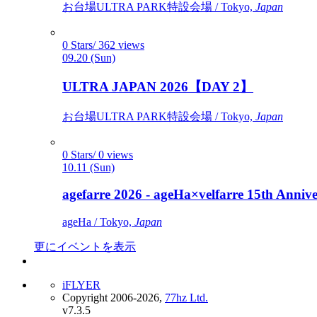
お台場ULTRA PARK特設会場 / Tokyo,
Japan
0 Stars/ 362 views
09.20 (Sun)
ULTRA JAPAN 2026【DAY 2】
お台場ULTRA PARK特設会場 / Tokyo,
Japan
0 Stars/ 0 views
10.11 (Sun)
agefarre 2026 - ageHa×velfarre 15th Ann
ageHa / Tokyo,
Japan
更にイベントを表示
iFLYER
Copyright 2006-2026,
77hz Ltd.
v7.3.5