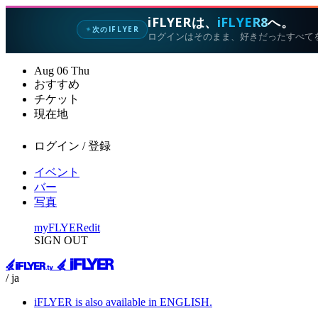
iFLYERは、
iFLYER8
へ。
次のIFLYER
✦
ログインはそのまま、好きだったすべて
Aug
06
Thu
おすすめ
チケット
現在地
ログイン / 登録
イベント
バー
写真
myFLYER
edit
SIGN OUT
/ ja
iFLYER is also available in ENGLISH.