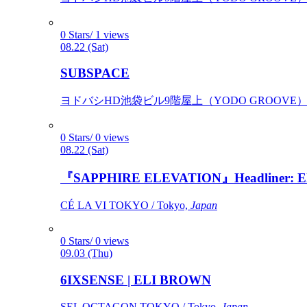
0 Stars/ 1 views
08.22 (Sat)
SUBSPACE
ヨドバシHD池袋ビル9階屋上（YODO GROOVE） / 
0 Stars/ 0 views
08.22 (Sat)
『SAPPHIRE ELEVATION』Headliner: Ely 
CÉ LA VI TOKYO / Tokyo,
Japan
0 Stars/ 0 views
09.03 (Thu)
6IXSENSE | ELI BROWN
SEL OCTAGON TOKYO / Tokyo,
Japan