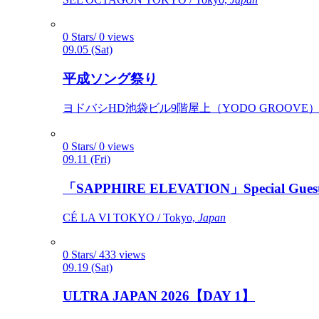
0 Stars/ 0 views
09.05 (Sat)
平成ソング祭り
ヨドバシHD池袋ビル9階屋上（YODO GROOVE） / 
0 Stars/ 0 views
09.11 (Fri)
「SAPPHIRE ELEVATION」Special Gues
CÉ LA VI TOKYO / Tokyo,
Japan
0 Stars/ 433 views
09.19 (Sat)
ULTRA JAPAN 2026【DAY 1】