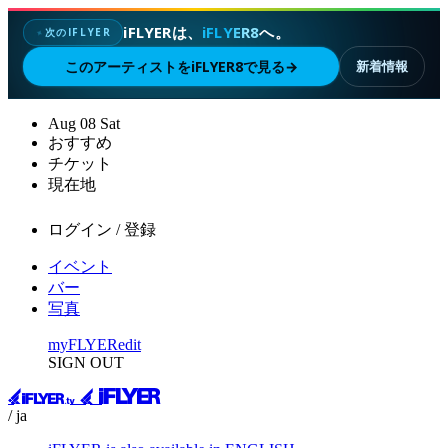
iFLYERは、
iFLYER8
へ。
次のIFLYER
✦
このアーティストをiFLYER8で見る
→
新着情報
Aug
08
Sat
おすすめ
チケット
現在地
ログイン / 登録
イベント
バー
写真
myFLYER
edit
SIGN OUT
/ ja