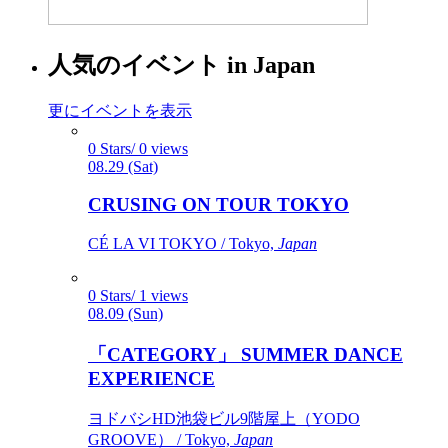
人気のイベント in Japan
更にイベントを表示
0 Stars/ 0 views
08.29 (Sat)
CRUSING ON TOUR TOKYO
CÉ LA VI TOKYO / Tokyo,
Japan
0 Stars/ 1 views
08.09 (Sun)
「CATEGORY」 SUMMER DANCE
EXPERIENCE
ヨドバシHD池袋ビル9階屋上（YODO
GROOVE） / Tokyo,
Japan