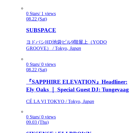
0 Stars/ 1 views
08.22 (Sat)
SUBSPACE
ヨドバシHD池袋ビル9階屋上（YODO
GROOVE） / Tokyo,
Japan
0 Stars/ 0 views
08.22 (Sat)
『SAPPHIRE ELEVATION』Headliner:
Ely Oaks ｜ Special Guest DJ: Tungevaag
CÉ LA VI TOKYO / Tokyo,
Japan
0 Stars/ 0 views
09.03 (Thu)