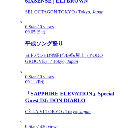
6IXSENSE | ELI BROWN
SEL OCTAGON TOKYO / Tokyo,
Japan
0 Stars/ 0 views
09.05 (Sat)
平成ソング祭り
ヨドバシHD池袋ビル9階屋上（YODO
GROOVE） / Tokyo,
Japan
0 Stars/ 0 views
09.11 (Fri)
「SAPPHIRE ELEVATION」Special
Guest DJ: DON DIABLO
CÉ LA VI TOKYO / Tokyo,
Japan
0 Stars/ 436 views