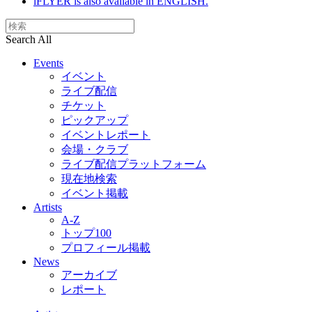
iFLYER is also available in ENGLISH.
Search All
Events
イベント
ライブ配信
チケット
ピックアップ
イベントレポート
会場・クラブ
ライブ配信プラットフォーム
現在地検索
イベント掲載
Artists
A-Z
トップ100
プロフィール掲載
News
アーカイブ
レポート