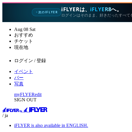
iFLYERは、
iFLYER8
へ。
次のIFLYER
✦
ログインはそのまま、好きだったすべて
Aug
08
Sat
おすすめ
チケット
現在地
ログイン / 登録
イベント
バー
写真
myFLYER
edit
SIGN OUT
/ ja
iFLYER is also available in ENGLISH.