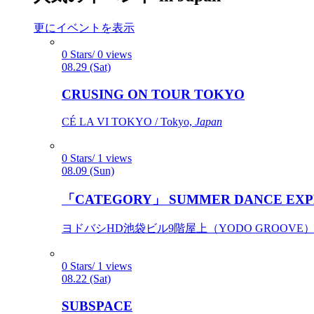
更にイベントを表示
0 Stars/ 0 views
08.29 (Sat)
CRUSING ON TOUR TOKYO
CÉ LA VI TOKYO / Tokyo,
Japan
0 Stars/ 1 views
08.09 (Sun)
「CATEGORY」 SUMMER DANCE EXP
ヨドバシHD池袋ビル9階屋上（YODO GROOVE） / 
0 Stars/ 1 views
08.22 (Sat)
SUBSPACE