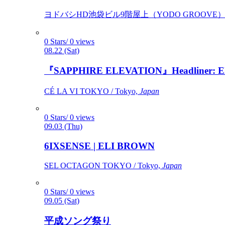
ヨドバシHD池袋ビル9階屋上（YODO GROOVE） / 
0 Stars/ 0 views
08.22 (Sat)
『SAPPHIRE ELEVATION』Headliner: Ely 
CÉ LA VI TOKYO / Tokyo,
Japan
0 Stars/ 0 views
09.03 (Thu)
6IXSENSE | ELI BROWN
SEL OCTAGON TOKYO / Tokyo,
Japan
0 Stars/ 0 views
09.05 (Sat)
平成ソング祭り