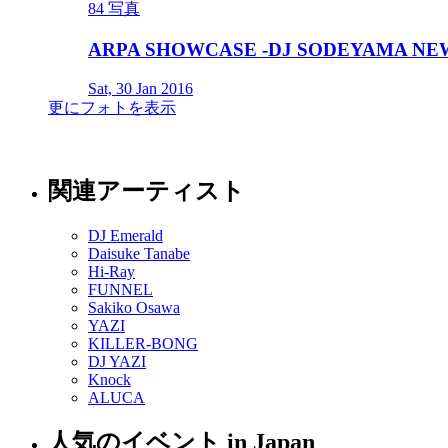
84 写真
ARPA SHOWCASE -DJ SODEYAMA NEW
Sat, 30 Jan 2016
更にフォトを表示
関連アーティスト
DJ Emerald
Daisuke Tanabe
Hi-Ray
FUNNEL
Sakiko Osawa
YAZI
KILLER-BONG
DJ YAZI
Knock
ALUCA
人気のイベント in Japan