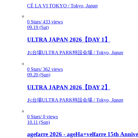
CÉ LA VI TOKYO / Tokyo,
Japan
0 Stars/ 433 views
09.19 (Sat)
ULTRA JAPAN 2026【DAY 1】
お台場ULTRA PARK特設会場 / Tokyo,
Japan
0 Stars/ 362 views
09.20 (Sun)
ULTRA JAPAN 2026【DAY 2】
お台場ULTRA PARK特設会場 / Tokyo,
Japan
0 Stars/ 0 views
10.11 (Sun)
agefarre 2026 - ageHa×velfarre 15th Ann