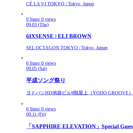
CÉ LA VI TOKYO / Tokyo,
Japan
0 Stars/ 0 views
09.03 (Thu)
6IXSENSE | ELI BROWN
SEL OCTAGON TOKYO / Tokyo,
Japan
0 Stars/ 0 views
09.05 (Sat)
平成ソング祭り
ヨドバシHD池袋ビル9階屋上（YODO GROOVE） / 
0 Stars/ 0 views
09.11 (Fri)
「SAPPHIRE ELEVATION」Special Gues