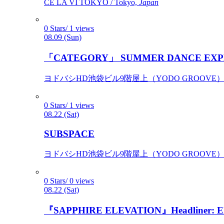
CÉ LA VI TOKYO / Tokyo,
Japan
0 Stars/ 1 views
08.09 (Sun)
「CATEGORY」 SUMMER DANCE EXP
ヨドバシHD池袋ビル9階屋上（YODO GROOVE） / 
0 Stars/ 1 views
08.22 (Sat)
SUBSPACE
ヨドバシHD池袋ビル9階屋上（YODO GROOVE） / 
0 Stars/ 0 views
08.22 (Sat)
『SAPPHIRE ELEVATION』Headliner: Ely 