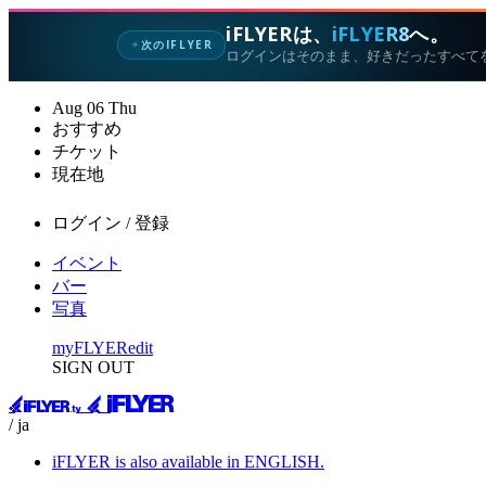
iFLYERは、
iFLYER8
へ。
次のIFLYER
✦
ログインはそのまま、好きだったすべて
Aug
06
Thu
おすすめ
チケット
現在地
ログイン / 登録
イベント
バー
写真
myFLYER
edit
SIGN OUT
/ ja
iFLYER is also available in ENGLISH.