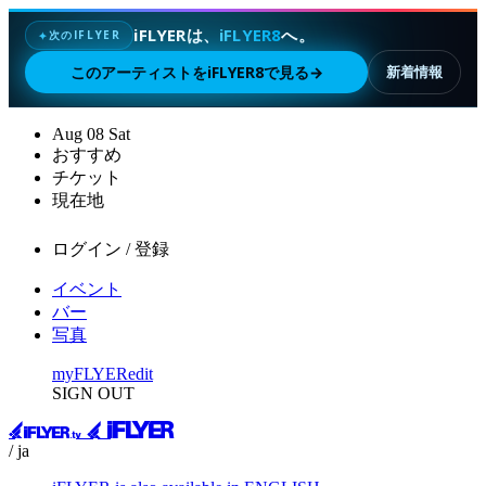
iFLYERは、
iFLYER8
へ。
次のIFLYER
✦
このアーティストをiFLYER8で見る
→
新着情報
Aug
08
Sat
おすすめ
チケット
現在地
ログイン / 登録
イベント
バー
写真
myFLYER
edit
SIGN OUT
/ ja