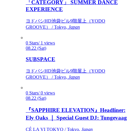
「CATEGORY」 SUMMER DANCE
EXPERIENCE
ヨドバシHD池袋ビル9階屋上（YODO
GROOVE） / Tokyo,
Japan
0 Stars/ 1 views
08.22 (Sat)
SUBSPACE
ヨドバシHD池袋ビル9階屋上（YODO
GROOVE） / Tokyo,
Japan
0 Stars/ 0 views
08.22 (Sat)
『SAPPHIRE ELEVATION』Headliner:
Ely Oaks ｜ Special Guest DJ: Tungevaag
CÉ LA VI TOKYO / Tokyo,
Japan