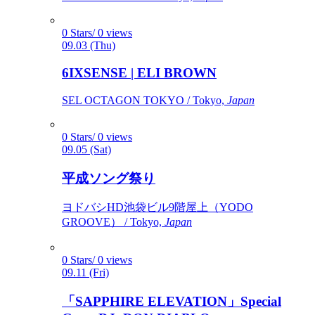
0 Stars/ 0 views
09.03 (Thu)
6IXSENSE | ELI BROWN
SEL OCTAGON TOKYO / Tokyo,
Japan
0 Stars/ 0 views
09.05 (Sat)
平成ソング祭り
ヨドバシHD池袋ビル9階屋上（YODO
GROOVE） / Tokyo,
Japan
0 Stars/ 0 views
09.11 (Fri)
「SAPPHIRE ELEVATION」Special