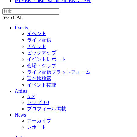
iFLYER is also available in ENGLISH.
Search All
Events
イベント
ライブ配信
チケット
ピックアップ
イベントレポート
会場・クラブ
ライブ配信プラットフォーム
現在地検索
イベント掲載
Artists
A-Z
トップ100
プロフィール掲載
News
アーカイブ
レポート