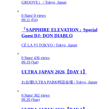
GROOVE） / Tokyo,
Japan
0 Stars/ 0 views
09.11 (Fri)
「SAPPHIRE ELEVATION」Special
Guest DJ: DON DIABLO
CÉ LA VI TOKYO / Tokyo,
Japan
0 Stars/ 436 views
09.19 (Sat)
ULTRA JAPAN 2026【DAY 1】
お台場ULTRA PARK特設会場 / Tokyo,
Japan
0 Stars/ 362 views
09.20 (Sun)