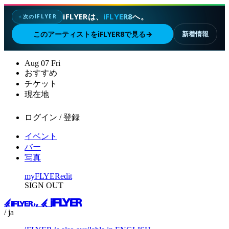
iFLYERは、
iFLYER8
へ。
次のIFLYER
✦
このアーティストをiFLYER8で見る
→
新着情報
Aug
07
Fri
おすすめ
チケット
現在地
ログイン / 登録
イベント
バー
写真
myFLYER
edit
SIGN OUT
/ ja