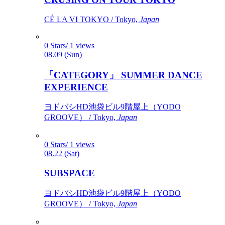
CÉ LA VI TOKYO / Tokyo,
Japan
0 Stars/ 1 views
08.09 (Sun)
「CATEGORY」 SUMMER DANCE
EXPERIENCE
ヨドバシHD池袋ビル9階屋上（YODO
GROOVE） / Tokyo,
Japan
0 Stars/ 1 views
08.22 (Sat)
SUBSPACE
ヨドバシHD池袋ビル9階屋上（YODO
GROOVE） / Tokyo,
Japan