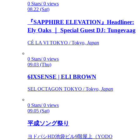
0 Stars/ 0 views
08.22 (Sat)
『SAPPHIRE ELEVATION』Headliner:
Ely Oaks ｜ Special Guest DJ: Tungevaag
CÉ LA VI TOKYO / Tokyo,
Japan
0 Stars/ 0 views
09.03 (Thu)
6IXSENSE | ELI BROWN
SEL OCTAGON TOKYO / Tokyo,
Japan
0 Stars/ 0 views
09.05 (Sat)
平成ソング祭り
ヨドバシHD池袋ビル9階屋上（YODO