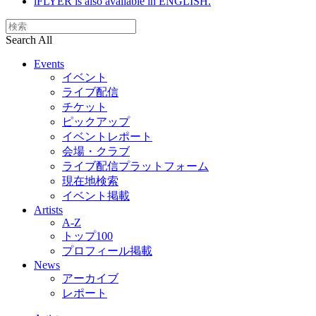
iFLYER is also available in ENGLISH.
Search All
Events
イベント
ライブ配信
チケット
ピックアップ
イベントレポート
会場・クラブ
ライブ配信プラットフォーム
現在地検索
イベント掲載
Artists
A-Z
トップ100
プロフィール掲載
News
アーカイブ
レポート