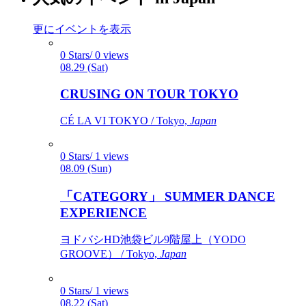
更にイベントを表示
0 Stars/ 0 views
08.29 (Sat)
CRUSING ON TOUR TOKYO
CÉ LA VI TOKYO / Tokyo,
Japan
0 Stars/ 1 views
08.09 (Sun)
「CATEGORY」 SUMMER DANCE
EXPERIENCE
ヨドバシHD池袋ビル9階屋上（YODO
GROOVE） / Tokyo,
Japan
0 Stars/ 1 views
08.22 (Sat)