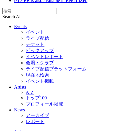
iFLYER is also available in ENGLISH.
Search All
Events
イベント
ライブ配信
チケット
ピックアップ
イベントレポート
会場・クラブ
ライブ配信プラットフォーム
現在地検索
イベント掲載
Artists
A-Z
トップ100
プロフィール掲載
News
アーカイブ
レポート