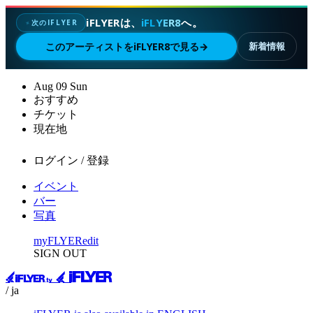
iFLYERは、
iFLYER8
へ。
次のIFLYER
✦
このアーティストをiFLYER8で見る
→
新着情報
Aug
09
Sun
おすすめ
チケット
現在地
ログイン / 登録
イベント
バー
写真
myFLYER
edit
SIGN OUT
/ ja