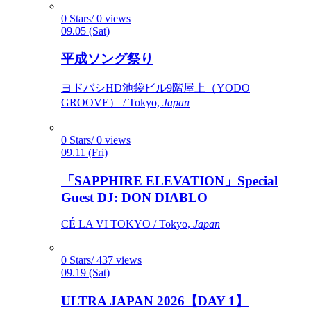
0 Stars/ 0 views
09.05 (Sat)
平成ソング祭り
ヨドバシHD池袋ビル9階屋上（YODO
GROOVE） / Tokyo,
Japan
0 Stars/ 0 views
09.11 (Fri)
「SAPPHIRE ELEVATION」Special
Guest DJ: DON DIABLO
CÉ LA VI TOKYO / Tokyo,
Japan
0 Stars/ 437 views
09.19 (Sat)
ULTRA JAPAN 2026【DAY 1】