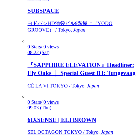
SUBSPACE
ヨドバシHD池袋ビル9階屋上（YODO
GROOVE） / Tokyo,
Japan
0 Stars/ 0 views
08.22 (Sat)
『SAPPHIRE ELEVATION』Headliner:
Ely Oaks ｜ Special Guest DJ: Tungevaag
CÉ LA VI TOKYO / Tokyo,
Japan
0 Stars/ 0 views
09.03 (Thu)
6IXSENSE | ELI BROWN
SEL OCTAGON TOKYO / Tokyo,
Japan