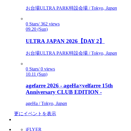
お台場ULTRA PARK特設会場 / Tokyo,
Japan
0 Stars/ 362 views
09.20 (Sun)
ULTRA JAPAN 2026【DAY 2】
お台場ULTRA PARK特設会場 / Tokyo,
Japan
0 Stars/ 0 views
10.11 (Sun)
agefarre 2026 - ageHa×velfarre 15th
Anniversary CLUB EDITION -
ageHa / Tokyo,
Japan
更にイベントを表示
iFLYER