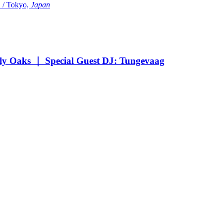
Tokyo,
Japan
Oaks ｜ Special Guest DJ: Tungevaag