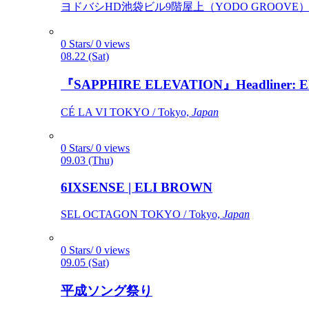
ヨドバシHD池袋ビル9階屋上（YODO GROOVE） / 
0 Stars/ 0 views
08.22 (Sat)
『SAPPHIRE ELEVATION』Headliner: Ely 
CÉ LA VI TOKYO / Tokyo,
Japan
0 Stars/ 0 views
09.03 (Thu)
6IXSENSE | ELI BROWN
SEL OCTAGON TOKYO / Tokyo,
Japan
0 Stars/ 0 views
09.05 (Sat)
平成ソング祭り