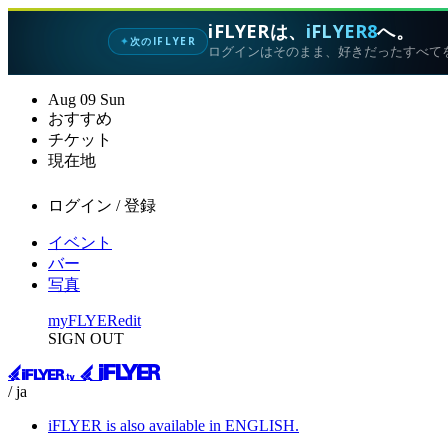
iFLYERは、
iFLYER8
へ。
次のIFLYER
✦
ログインはそのまま、好きだったすべて
Aug
09
Sun
おすすめ
チケット
現在地
ログイン / 登録
イベント
バー
写真
myFLYER
edit
SIGN OUT
/ ja
iFLYER is also available in ENGLISH.