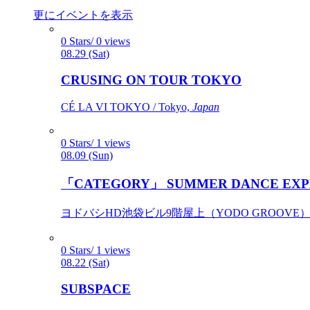
更にイベントを表示
0 Stars/ 0 views
08.29 (Sat)
CRUSING ON TOUR TOKYO
CÉ LA VI TOKYO / Tokyo,
Japan
0 Stars/ 1 views
08.09 (Sun)
「CATEGORY」 SUMMER DANCE EXP
ヨドバシHD池袋ビル9階屋上（YODO GROOVE） / 
0 Stars/ 1 views
08.22 (Sat)
SUBSPACE