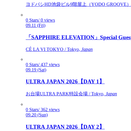
ヨドバシHD池袋ビル9階屋上（YODO GROOVE） / 
0 Stars/ 0 views
09.11 (Fri)
「SAPPHIRE ELEVATION」Special Gues
CÉ LA VI TOKYO / Tokyo,
Japan
0 Stars/ 437 views
09.19 (Sat)
ULTRA JAPAN 2026【DAY 1】
お台場ULTRA PARK特設会場 / Tokyo,
Japan
0 Stars/ 362 views
09.20 (Sun)
ULTRA JAPAN 2026【DAY 2】