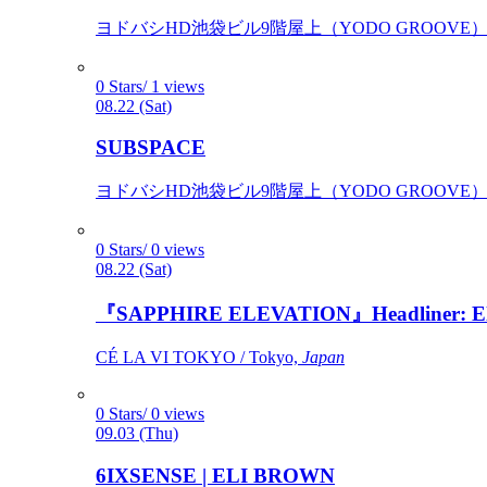
ヨドバシHD池袋ビル9階屋上（YODO GROOVE） / 
0 Stars/ 1 views
08.22 (Sat)
SUBSPACE
ヨドバシHD池袋ビル9階屋上（YODO GROOVE） / 
0 Stars/ 0 views
08.22 (Sat)
『SAPPHIRE ELEVATION』Headliner: Ely 
CÉ LA VI TOKYO / Tokyo,
Japan
0 Stars/ 0 views
09.03 (Thu)
6IXSENSE | ELI BROWN