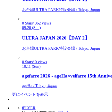
お台場ULTRA PARK特設会場 / Tokyo,
Japan
0 Stars/ 362 views
09.20 (Sun)
ULTRA JAPAN 2026【DAY 2】
お台場ULTRA PARK特設会場 / Tokyo,
Japan
0 Stars/ 0 views
10.11 (Sun)
agefarre 2026 - ageHa×velfarre 15th Ann
ageHa / Tokyo,
Japan
更にイベントを表示
iFLYER