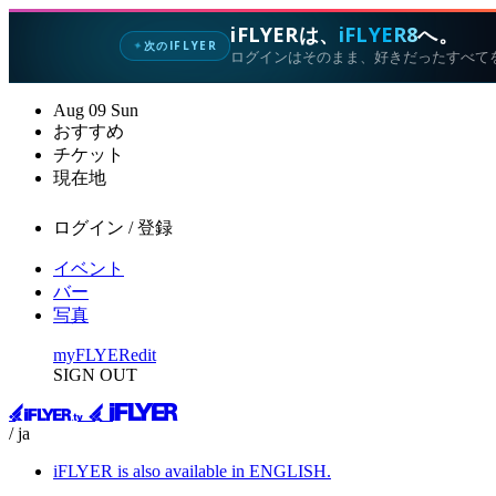
iFLYERは、
iFLYER8
へ。
次のIFLYER
✦
ログインはそのまま、好きだったすべて
Aug
09
Sun
おすすめ
チケット
現在地
ログイン / 登録
イベント
バー
写真
myFLYER
edit
SIGN OUT
/ ja
iFLYER is also available in ENGLISH.