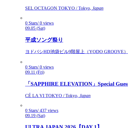
SEL OCTAGON TOKYO / Tokyo,
Japan
0 Stars/ 0 views
09.05 (Sat)
平成ソング祭り
ヨドバシHD池袋ビル9階屋上（YODO GROOVE） / 
0 Stars/ 0 views
09.11 (Fri)
「SAPPHIRE ELEVATION」Special Gues
CÉ LA VI TOKYO / Tokyo,
Japan
0 Stars/ 437 views
09.19 (Sat)
ULTRA JAPAN 2026【DAY 1】