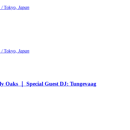
Tokyo,
Japan
Tokyo,
Japan
Oaks ｜ Special Guest DJ: Tungevaag