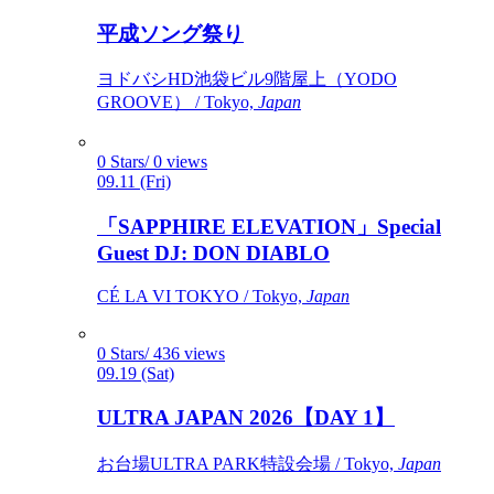
平成ソング祭り
ヨドバシHD池袋ビル9階屋上（YODO
GROOVE） / Tokyo,
Japan
0 Stars/ 0 views
09.11 (Fri)
「SAPPHIRE ELEVATION」Special
Guest DJ: DON DIABLO
CÉ LA VI TOKYO / Tokyo,
Japan
0 Stars/ 436 views
09.19 (Sat)
ULTRA JAPAN 2026【DAY 1】
お台場ULTRA PARK特設会場 / Tokyo,
Japan