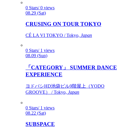
0 Stars/ 0 views
08.29 (Sat)
CRUSING ON TOUR TOKYO
CÉ LA VI TOKYO / Tokyo,
Japan
0 Stars/ 1 views
08.09 (Sun)
「CATEGORY」 SUMMER DANCE
EXPERIENCE
ヨドバシHD池袋ビル9階屋上（YODO
GROOVE） / Tokyo,
Japan
0 Stars/ 1 views
08.22 (Sat)
SUBSPACE