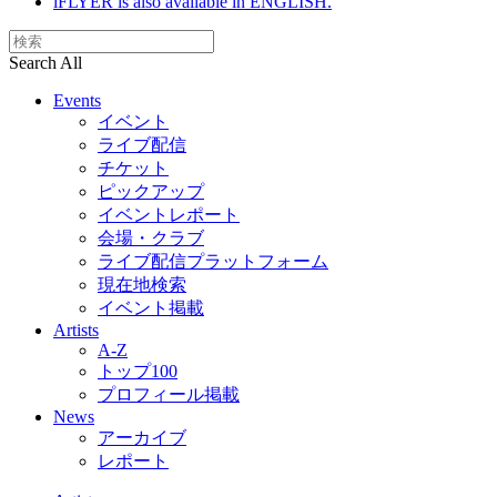
iFLYER is also available in ENGLISH.
Search All
Events
イベント
ライブ配信
チケット
ピックアップ
イベントレポート
会場・クラブ
ライブ配信プラットフォーム
現在地検索
イベント掲載
Artists
A-Z
トップ100
プロフィール掲載
News
アーカイブ
レポート