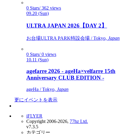
0 Stars/ 362 views
09.20 (Sun)
ULTRA JAPAN 2026【DAY 2】
お台場ULTRA PARK特設会場 / Tokyo,
Japan
0 Stars/ 0 views
10.11 (Sun)
agefarre 2026 - ageHa×velfarre 15th
Anniversary CLUB EDITION -
ageHa / Tokyo,
Japan
更にイベントを表示
iFLYER
Copyright 2006-2026,
77hz Ltd.
v7.3.5
カテゴリー