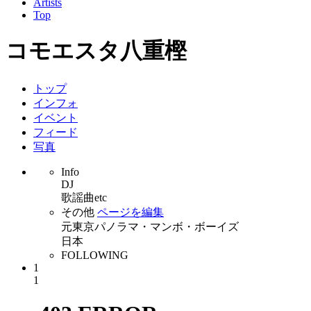
Artists
Top
コモエスタ八重樫
トップ
インフォ
イベント
フィード
写真
Info
DJ
歌謡曲etc
その他
ページを編集
元東京パノラマ・マンボ・ボーイズ
日本
FOLLOWING
1
1