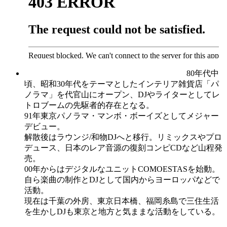
80年代中
頃、昭和30年代をテーマとしたインテリア雑貨店「パ
ノラマ」を代官山にオープン、DJやライターとしてレ
トロブームの先駆者的存在となる。
91年東京パノラマ・マンボ・ボーイズとしてメジャー
デビュー。
解散後はラウンジ/和物DJへと移行。リミックスやプロ
デュース、日本のレア音源の復刻コンピCDなど山程発
売。
00年からはデジタルなユニットCOMOESTASを始動。
自ら楽曲の制作とDJとして国内からヨーロッパなどで
活動。
現在は千葉の外房、東京日本橋、福岡糸島で三住生活
を生かしDJも東京と地方と気ままな活動をしている。