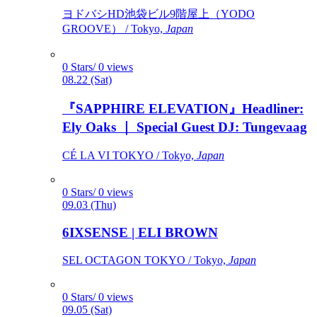
ヨドバシHD池袋ビル9階屋上（YODO
GROOVE） / Tokyo,
Japan
0 Stars/ 0 views
08.22 (Sat)
『SAPPHIRE ELEVATION』Headliner:
Ely Oaks ｜ Special Guest DJ: Tungevaag
CÉ LA VI TOKYO / Tokyo,
Japan
0 Stars/ 0 views
09.03 (Thu)
6IXSENSE | ELI BROWN
SEL OCTAGON TOKYO / Tokyo,
Japan
0 Stars/ 0 views
09.05 (Sat)