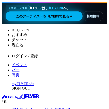
iFLYERは、
iFLYER8
へ。
次のIFLYER
✦
このアーティストをiFLYER8で見る
→
新着情報
Aug
07
Fri
おすすめ
チケット
現在地
ログイン / 登録
イベント
バー
写真
myFLYER
edit
SIGN OUT
/ ja