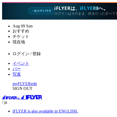
iFLYERは、
iFLYER8
へ。
次のIFLYER
✦
ログインはそのまま、好きだったすべて
Aug
09
Sun
おすすめ
チケット
現在地
ログイン / 登録
イベント
バー
写真
myFLYER
edit
SIGN OUT
/ ja
iFLYER is also available in ENGLISH.