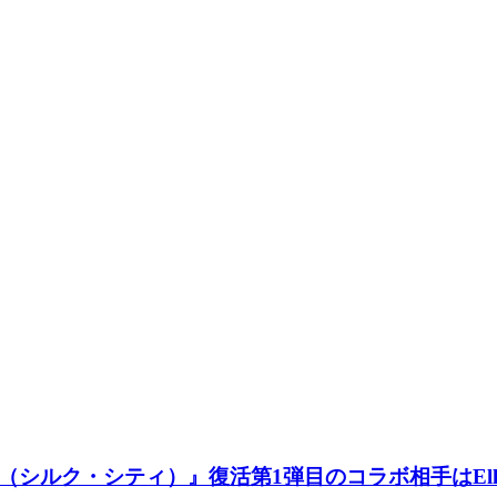
lk City （シルク・シティ）』復活第1弾目のコラボ相手はE