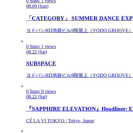
0 Stars/ 1 views
08.09 (Sun)
「CATEGORY」 SUMMER DANCE EXP
ヨドバシHD池袋ビル9階屋上（YODO GROOVE） / 
0 Stars/ 1 views
08.22 (Sat)
SUBSPACE
ヨドバシHD池袋ビル9階屋上（YODO GROOVE） / 
0 Stars/ 0 views
08.22 (Sat)
『SAPPHIRE ELEVATION』Headliner: Ely 
CÉ LA VI TOKYO / Tokyo,
Japan