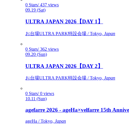
0 Stars/ 437 views
09.19 (Sat)
ULTRA JAPAN 2026【DAY 1】
お台場ULTRA PARK特設会場 / Tokyo,
Japan
0 Stars/ 362 views
09.20 (Sun)
ULTRA JAPAN 2026【DAY 2】
お台場ULTRA PARK特設会場 / Tokyo,
Japan
0 Stars/ 0 views
10.11 (Sun)
agefarre 2026 - ageHa×velfarre 15th Ann
ageHa / Tokyo,
Japan