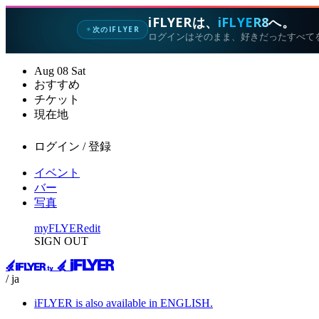
iFLYERは、
iFLYER8
へ。
次のIFLYER
✦
ログインはそのまま、好きだったすべて
Aug
08
Sat
おすすめ
チケット
現在地
ログイン / 登録
イベント
バー
写真
myFLYER
edit
SIGN OUT
/ ja
iFLYER is also available in ENGLISH.