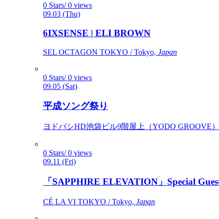
0 Stars/ 0 views
09.03 (Thu)
6IXSENSE | ELI BROWN
SEL OCTAGON TOKYO / Tokyo,
Japan
0 Stars/ 0 views
09.05 (Sat)
平成ソング祭り
ヨドバシHD池袋ビル9階屋上（YODO GROOVE） / 
0 Stars/ 0 views
09.11 (Fri)
「SAPPHIRE ELEVATION」Special Gues
CÉ LA VI TOKYO / Tokyo,
Japan