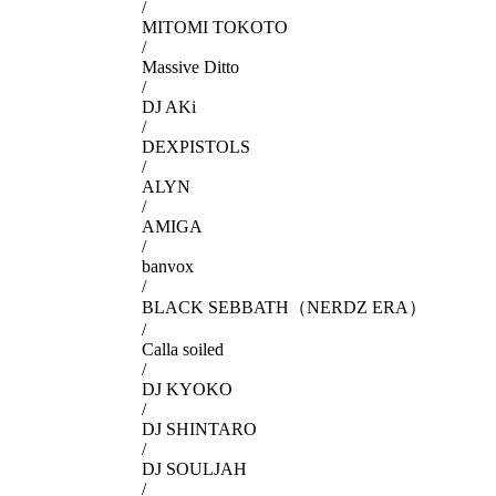
/
MITOMI TOKOTO
/
Massive Ditto
/
DJ AKi
/
DEXPISTOLS
/
ALYN
/
AMIGA
/
banvox
/
BLACK SEBBATH（NERDZ ERA）
/
Calla soiled
/
DJ KYOKO
/
DJ SHINTARO
/
DJ SOULJAH
/