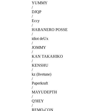
YUMMY
/
DJQP
/
Eccy
/
HABANERO POSSE
/
idiot deUx
/
JOMMY
/
KAN TAKAHIKO
/
KENSHU
/
kz (livetune)
/
Paperkraft
/
MAYUDEPTH
/
Q'HEY
/
REMO-CON