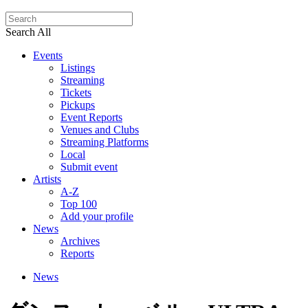
Search All
Events
Listings
Streaming
Tickets
Pickups
Event Reports
Venues and Clubs
Streaming Platforms
Local
Submit event
Artists
A-Z
Top 100
Add your profile
News
Archives
Reports
News