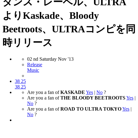
ダンス・レーベル、ULTRA
よりKaskade、Bloody
Beetroots、ULTRAコンピを同
時リリース
02
nd
Saturday
Nov
'13
Release
Music
38
25
38
25
Are you a fan of
KASKADE
Yes
|
No
?
Are you a fan of
THE BLOODY BEETROOTS
Yes
|
No
?
Are you a fan of
ROAD TO ULTRA TOKYO
Yes
|
No
?