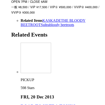
OPEN 7PM / CLOSE 6AM
一般 ¥8,500 / VIP ¥17,500 / VIP① ¥500,000 / VVIP② ¥400,000 /
VVIP③ ¥300,000
Related Items
KASKADE
THE BLOODY
BEETROOTS
ultra
bloody beetroots
Related Events
PICKUP
598
Stars
FRI
, 20 Dec 2013