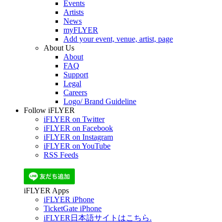
Events
Artists
News
myFLYER
Add your event, venue, artist, page
About Us
About
FAQ
Support
Legal
Careers
Logo/ Brand Guideline
Follow iFLYER
iFLYER on Twitter
iFLYER on Facebook
iFLYER on Instagram
iFLYER on YouTube
RSS Feeds
iFLYER Apps
iFLYER iPhone
TicketGate iPhone
iFLYER日本語サイトはこちら.