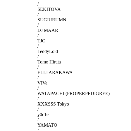
/
SEKITOVA
/
SUGIURUMN
/
DJ MAAR
/
TJO
/
TeddyLoid
/
Tomo Hirata
/
ELLI ARAKAWA
/
VIVa
/
WATAPACHI (PROPERPEDIGREE)
/
XXXSSS Tokyo
/
y0c1e
/
YAMATO
/