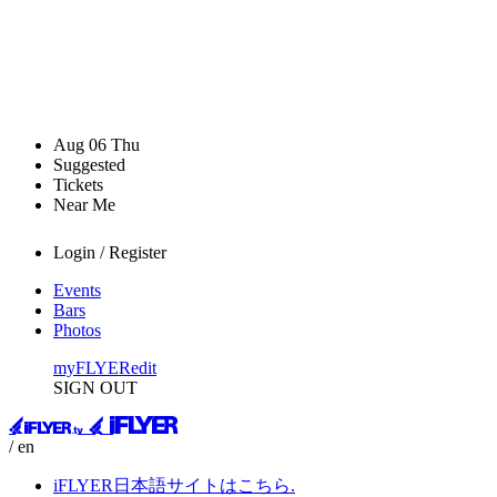
Aug
06
Thu
Suggested
Tickets
Near Me
Login / Register
Events
Bars
Photos
myFLYER
edit
SIGN OUT
/ en
iFLYER日本語サイトはこちら.