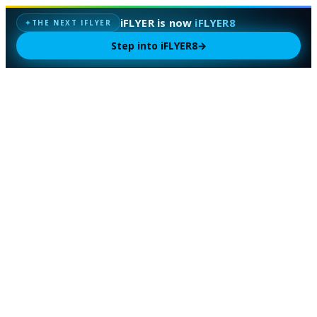
iFLYER is now
iFLYER8
THE NEXT IFLYER
✦
Step into iFLYER8
→