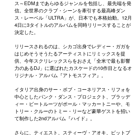
ス～EDMまであらゆるジャンルを包括し、最先端を発
信。全世界のクラブ・シーンを牽引する最高峰ダン
ス・レーベル「ULTRA」が、日本でも本格始動。12月
4日に3タイトルのアルバムを同時リリースすることが
決定した。
リリースされるのは、シカゴ出身でレディー・ガガを
はじめそうそうたるアーティストにリミックスを提
供、今年スクリレックスらをおさえ「全米で最も影響
力のあるDJ」に選ばれたカスケードの10作目となるオ
リジナル・アルバム『アトモスフィア』。
イタリア出身のサー・ボブ・コーネリアス・リフォを
中心としたパンク・ダンス・プロジェクト、ブラッデ
ィー・ビートルーツがポール・マッカートニーや、モ
トリー・クルーのトミー・リーなど豪華ゲストを招い
て制作した2ndアルバム『ハイド』。
さらに、ティエスト、スティーヴ・アオキ、ピットブ