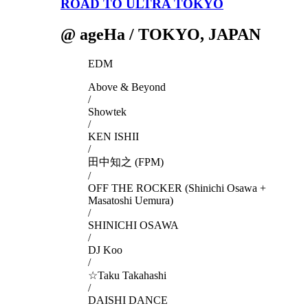
ROAD TO ULTRA TOKYO
@ ageHa / TOKYO, JAPAN
EDM
Above & Beyond
/
Showtek
/
KEN ISHII
/
田中知之 (FPM)
/
OFF THE ROCKER (Shinichi Osawa +
Masatoshi Uemura)
/
SHINICHI OSAWA
/
DJ Koo
/
☆Taku Takahashi
/
DAISHI DANCE