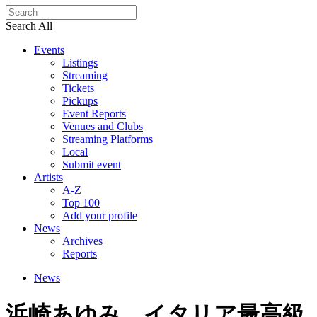
Search All
Events
Listings
Streaming
Tickets
Pickups
Event Reports
Venues and Clubs
Streaming Platforms
Local
Submit event
Artists
A-Z
Top 100
Add your profile
News
Archives
Reports
News
浜崎あゆみ、イタリア最高級