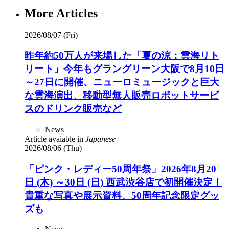
More Articles
2026/08/07 (Fri)
昨年約50万人が来場した「夏の涼：雲海リト
リート」今年もグラングリーン大阪で8月10日
～27日に開催、ニューロミュージックと巨大
な雲海演出、移動型無人販売ロボットサービ
スのドリンク販売など
News
Article avaiable in
Japanese
2026/08/06 (Thu)
「ピンク・レディー50周年祭」2026年8月20
日 (木) ～30日 (日) 西武渋谷店で初開催決定！
貴重な写真や展示資料、50周年記念限定グッ
ズも