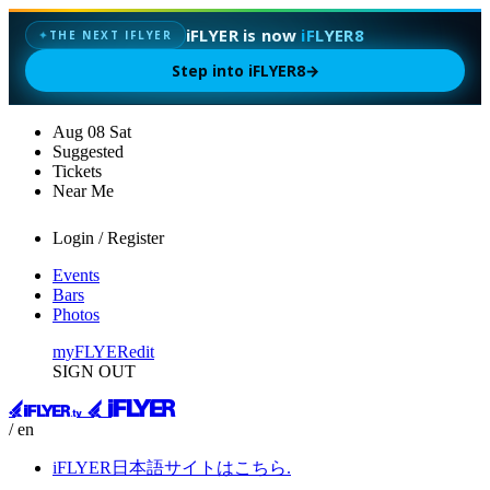
iFLYER is now
iFLYER8
✦
THE NEXT IFLYER
Step into iFLYER8
→
Aug
08
Sat
Suggested
Tickets
Near Me
Login / Register
Events
Bars
Photos
myFLYER
edit
SIGN OUT
/ en
iFLYER日本語サイトはこちら.