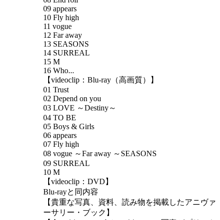
09 appears
10 Fly high
11 vogue
12 Far away
13 SEASONS
14 SURREAL
15 M
16 Who...
【videoclip：Blu-ray（高画質）】
01 Trust
02 Depend on you
03 LOVE ～Destiny～
04 TO BE
05 Boys & Girls
06 appears
07 Fly high
08 vogue ～Far away ～SEASONS
09 SURREAL
10 M
【videoclip：DVD】
Blu-rayと同内容
【貴重な写真、資料、読み物を掲載したアニヴァ
ーサリー・ブック】