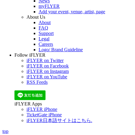
News
myFLYER
Add your event, venue, artist, page
About Us
About
FAQ
Support
Legal
Careers
Logo/ Brand Guideline
Follow iFLYER
iFLYER on Twitter
iFLYER on Facebook
iFLYER on Instagram
iFLYER on YouTube
RSS Feeds
iFLYER Apps
iFLYER iPhone
TicketGate iPhone
iFLYER日本語サイトはこちら.
top