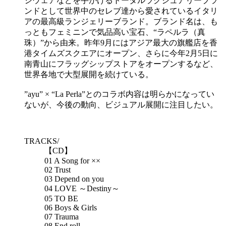
ジウェアなどを手がけるトータルラグジュアリーブラ
ンドとして世界中のセレブ達から愛されているイタリ
アの最高級ランジェリーブランド。ブランド名は、も
っともフェミニンで気品高い宝石、“ラペルラ（真
珠）”から由来。昨年9月にはアジア最大の旗艦店を香
港タイムズスクエアにオープン、さらに今年2月5日に
南青山にフラッグシップストアをオープンするなど、
世界各地で大型展開を続けている。
”ayu” × “La Perla”とのコラボ内容は明らかになってい
ないが、今後の動向、ビジュアル展開に注目したい。
TRACKS/
【CD】
01 A Song for ××
02 Trust
03 Depend on you
04 LOVE ～Destiny～
05 TO BE
06 Boys & Girls
07 Trauma
08 End roll