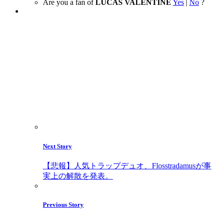
Are you a fan of
LUCAS VALENTINE
Yes
|
No
?
Next Story
【悲報】人気トラップデュオ、Flosstradamusが事
実上の解散を発表。
Previous Story