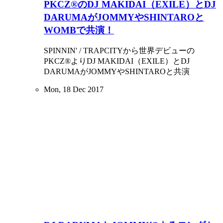
PKCZ®のDJ MAKIDAI（EXILE）とDJ
DARUMAがJOMMYやSHINTAROと
WOMBで共演！
SPINNIN' / TRAPCITYから世界デビューの
PKCZ®よりDJ MAKIDAI（EXILE）とDJ
DARUMAがJOMMYやSHINTAROと共演
Mon, 18 Dec 2017