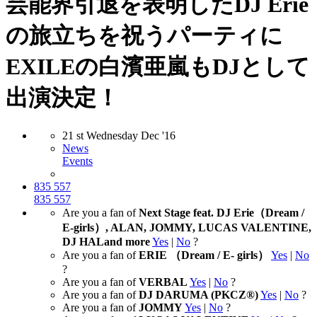
芸能界引退を表明したDJ Erie
の旅立ちを祝うパーティに
EXILEの白濱亜嵐もDJとして
出演決定！
21
st
Wednesday
Dec
'16
News
Events
835
557
835
557
Are you a fan of
Next Stage feat. DJ Erie（Dream /
E-girls）, ALAN, JOMMY, LUCAS VALENTINE,
DJ HALand more
Yes
|
No
?
Are you a fan of
ERIE （Dream / E- girls）
Yes
|
No
?
Are you a fan of
VERBAL
Yes
|
No
?
Are you a fan of
DJ DARUMA (PKCZ®)
Yes
|
No
?
Are you a fan of
JOMMY
Yes
|
No
?