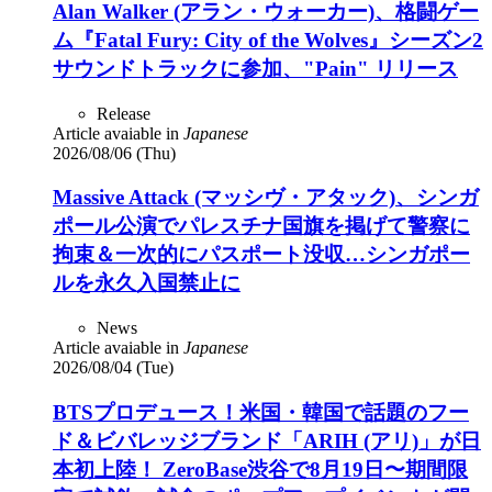
Alan Walker (アラン・ウォーカー)、格闘ゲー
ム『Fatal Fury: City of the Wolves』シーズン2
サウンドトラックに参加、"Pain" リリース
Release
Article avaiable in
Japanese
2026/08/06 (Thu)
Massive Attack (マッシヴ・アタック)、シンガ
ポール公演でパレスチナ国旗を掲げて警察に
拘束＆一次的にパスポート没収…シンガポー
ルを永久入国禁止に
News
Article avaiable in
Japanese
2026/08/04 (Tue)
BTSプロデュース！米国・韓国で話題のフー
ド＆ビバレッジブランド「ARIH (アリ)」が日
本初上陸！ ZeroBase渋谷で8月19日〜期間限