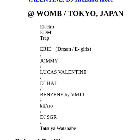
@ WOMB / TOKYO, JAPAN
Electro
EDM
Trap
ERIE （Dream / E- girls）
/
JOMMY
/
LUCAS VALENTINE
/
DJ HAL
/
BENZENE by VMTT
/
kitAro
/
DJ SGR
/
Tatsuya Watanabe