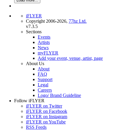
Load more...
iFLYER
Copyright 2006-2026,
77hz Ltd.
v7.3.5
Sections
Events
Artists
News
myFLYER
Add your event, venue, artist, page
About Us
About
FAQ
Support
Legal
Careers
Logo/ Brand Guideline
Follow iFLYER
iFLYER on Twitter
iFLYER on Facebook
iFLYER on Instagram
iFLYER on YouTube
RSS Feeds