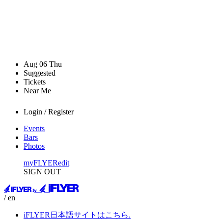
Aug
06
Thu
Suggested
Tickets
Near Me
Login / Register
Events
Bars
Photos
myFLYER
edit
SIGN OUT
/ en
iFLYER日本語サイトはこちら.