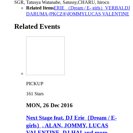
SGR, Tatusya Watanabe, Satussy,CHARU, hiroco
Related Items
ERIE （Dream / E- girls）
VERBAL
DJ
DARUMA (PKCZ®)
JOMMY
LUCAS VALENTINE
Related Events
PICKUP
161
Stars
MON
, 26 Dec 2016
Next Stage feat. DJ Erie（Dream / E-
girls）, ALAN, JOMMY, LUCAS
VALENTINE, DJ HALand more