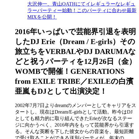
大沢伸一、青山OATHにてイレギュラーなレギュ
ラーパーティー始動！このパーティに合わせ最新
MIXを公開！
2016年いっぱいで芸能界引退を表明
したDJ Erie（Dream / E-girls）その
旅立ちをVERBALやDJ DARUMAな
どと祝うパーティを12月26日（金）
WOMBで開催！GENERATIONS
from EXILE TRIBE／EXILEの白濱
亜嵐もDJとして出演決定！
2002年7月7日よりdreamのメンバーとしてキャリアをス
タートし、現在はDream/E-girlsとして活動。昨今はDJ
としても精力的に取り組んできたErieが次なるステー
ジに向かうべく、2016年内をもって芸能界から引退す
る。そんな英断を下した彼女からの音楽を、最短距離
で受け取ることができる送別パーティが、年末の