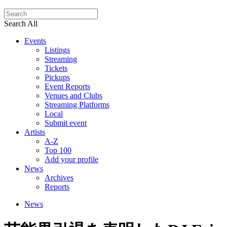
Search All
Events
Listings
Streaming
Tickets
Pickups
Event Reports
Venues and Clubs
Streaming Platforms
Local
Submit event
Artists
A-Z
Top 100
Add your profile
News
Archives
Reports
News