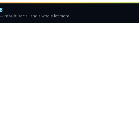
8
 rebuilt, social, and a whole lot more.