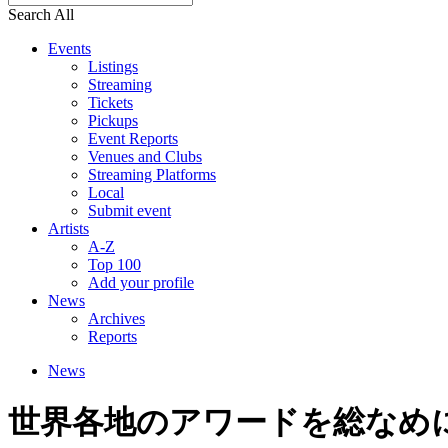
Search All
Events
Listings
Streaming
Tickets
Pickups
Event Reports
Venues and Clubs
Streaming Platforms
Local
Submit event
Artists
A-Z
Top 100
Add your profile
News
Archives
Reports
News
世界各地のアワードを総なめに