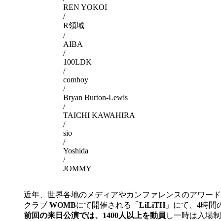
REN YOKOI
/
R領域
/
AIBA
/
100LDK
/
comboy
/
Bryan Burton-Lewis
/
TAICHI KAWAHIRA
/
sio
/
Yoshida
/
JOMMY
近年、世界各地のメディアやカンファレンスのアワート
クラブ
WOMB
にて開催される「
LiLiTH
」にて、4時間
前回の来日公演では、1400人以上を動員
し一時は入場制