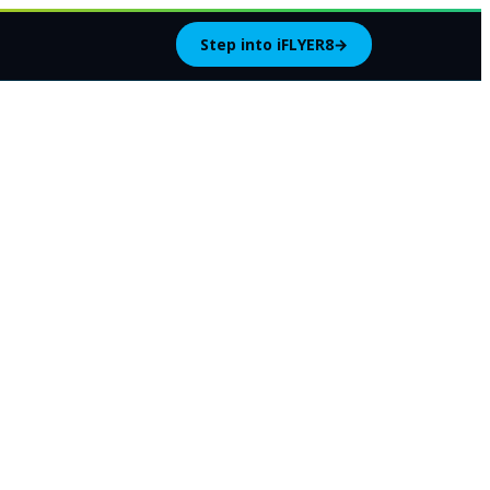
Step into iFLYER8
→