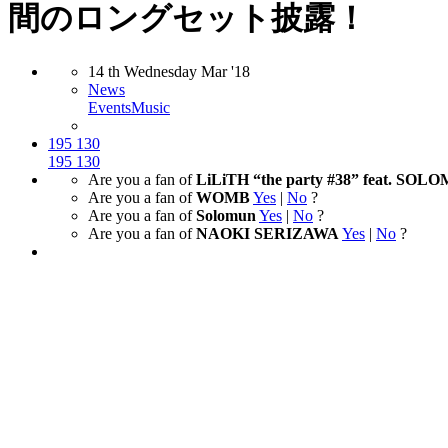
間のロングセット披露！
14
th
Wednesday
Mar
'18
News
Events
Music
195
130
195
130
Are you a fan of
LiLiTH “the party #38” feat. SOL
Are you a fan of
WOMB
Yes
|
No
?
Are you a fan of
Solomun
Yes
|
No
?
Are you a fan of
NAOKI SERIZAWA
Yes
|
No
?