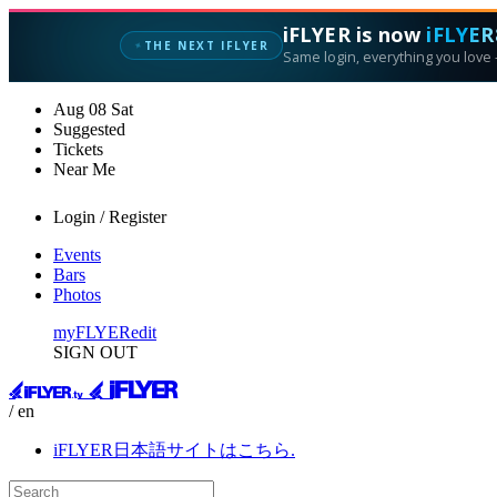
iFLYER is now
iFLYER
✦
THE NEXT IFLYER
Same login, everything you love —
Aug
08
Sat
Suggested
Tickets
Near Me
Login / Register
Events
Bars
Photos
myFLYER
edit
SIGN OUT
/ en
iFLYER日本語サイトはこちら.