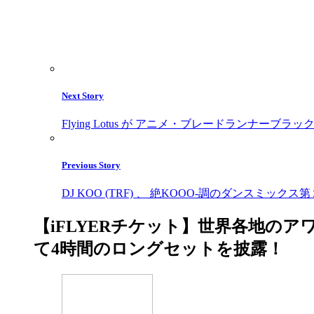
Next Story
Flying Lotus が アニメ・ブレードランナーブラック
Previous Story
DJ KOO (TRF) 、 絶KOOO-調のダンスミック
【iFLYERチケット】世界各地のアワ
て4時間のロングセットを披露！