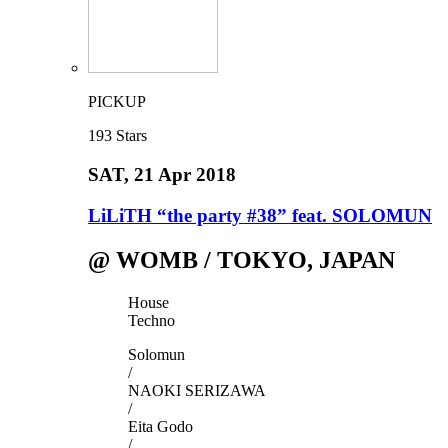
PICKUP
193
Stars
SAT
, 21 Apr 2018
LiLiTH “the party #38” feat. SOLOMUN
@ WOMB / TOKYO, JAPAN
House
Techno
Solomun
/
NAOKI SERIZAWA
/
Eita Godo
/