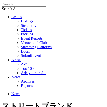
Search All
Events
Listings
Streaming
Tickets
Pickups
Event Reports
Venues and Clubs
Streaming Platforms
Local
Submit event
Artists
A-Z
Top 100
Add your profile
News
Archives
Reports
News
ストリートブランド