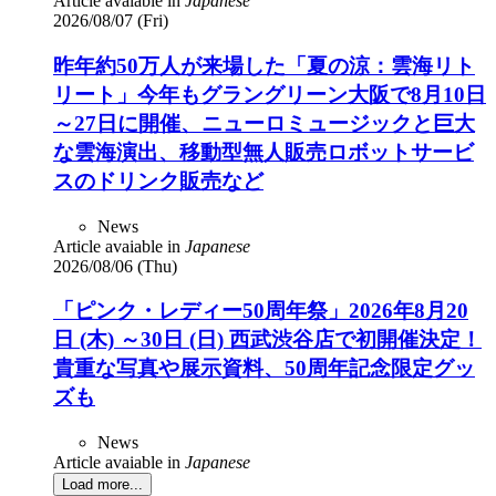
Article avaiable in
Japanese
2026/08/07 (Fri)
昨年約50万人が来場した「夏の涼：雲海リト
リート」今年もグラングリーン大阪で8月10日
～27日に開催、ニューロミュージックと巨大
な雲海演出、移動型無人販売ロボットサービ
スのドリンク販売など
News
Article avaiable in
Japanese
2026/08/06 (Thu)
「ピンク・レディー50周年祭」2026年8月20
日 (木) ～30日 (日) 西武渋谷店で初開催決定！
貴重な写真や展示資料、50周年記念限定グッ
ズも
News
Article avaiable in
Japanese
Load more...