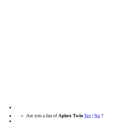
Are you a fan of
Aphex Twin
Yes
|
No
?