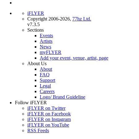
iFLYER
Copyright 2006-2026,
77hz Ltd.
v7.3.5
Sections
Events
Artists
News
myFLYER
Add your event, venue, artist, page
About Us
About
FAQ
Support
Legal
Careers
Logo/ Brand Guideline
Follow iFLYER
iFLYER on Twitter
iFLYER on Facebook
iFLYER on Instagram
iFLYER on YouTube
RSS Feeds