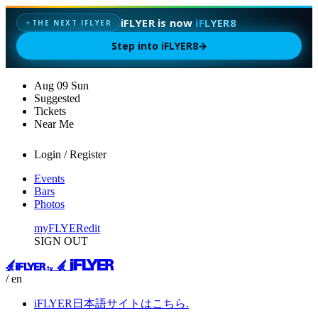
iFLYER is now
iFLYER8
✦
THE NEXT IFLYER
Step into iFLYER8
→
Aug
09
Sun
Suggested
Tickets
Near Me
Login / Register
Events
Bars
Photos
myFLYER
edit
SIGN OUT
/ en
iFLYER日本語サイトはこちら.