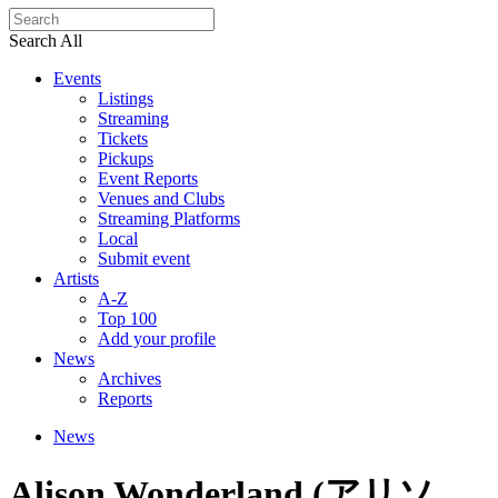
Search All
Events
Listings
Streaming
Tickets
Pickups
Event Reports
Venues and Clubs
Streaming Platforms
Local
Submit event
Artists
A-Z
Top 100
Add your profile
News
Archives
Reports
News
Alison Wonderland (アリソ