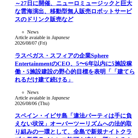
～27日に開催、ニューロミュージックと巨大
な雲海演出、移動型無人販売ロボットサービ
スのドリンク販売など
News
Article avaiable in
Japanese
2026/08/07 (Fri)
ラスベガス・スフィアの企業Sphere
EntertainmentのCEO、5〜6年以内に5施設稼
働・5施設建設の野心的目標を表明「「建てら
れるだけ建て続ける」
News
Article avaiable in
Japanese
2026/08/06 (Thu)
スペイン・イビサ島「違法パーティは手に負
えない状況」オーバーツーリズムへの法的取
り組みの一環として、全島で新規ナイトクラ