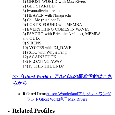
1) GHOST WORLD with Max Rivers
2) GET STARTED
3) iwannaliveinadream
4) HEAVEN with Ninajirachi
5) Call Me (r u alone?)
6) LOST & FOUND with MEMBA
7) EVERYTHING COMES IN WAVES
8) PSYCHO with Erick the Architect, MEMBA
and QUIX
9) SIRENS
10) VOICES with DJ_DAVE
11) XTC with Whyte Fang
12) AGAIN? FUCK
13) FLOATING AWAY
14) IS THIS THE END?
>>『Ghost World』アルバムの事前予約はこち
らから
Related Items
Alison Wonderland
アリソン・ワンダ
ーランド
Ghost World
息子
Max Rivers
Related Profiles