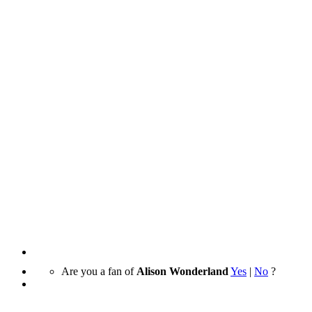
Are you a fan of
Alison Wonderland
Yes
|
No
?