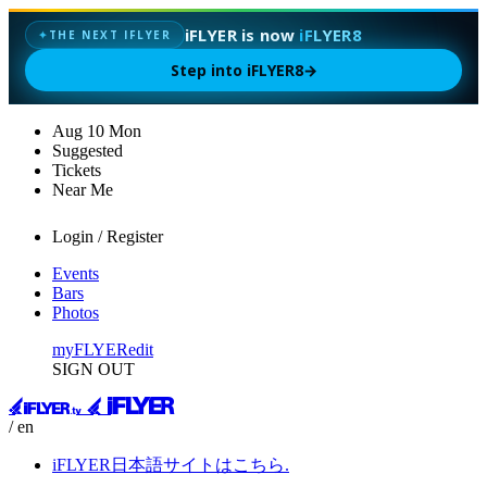
iFLYER is now
iFLYER8
THE NEXT IFLYER
✦
Step into iFLYER8
→
Aug
10
Mon
Suggested
Tickets
Near Me
Login / Register
Events
Bars
Photos
myFLYER
edit
SIGN OUT
/ en
iFLYER日本語サイトはこちら.