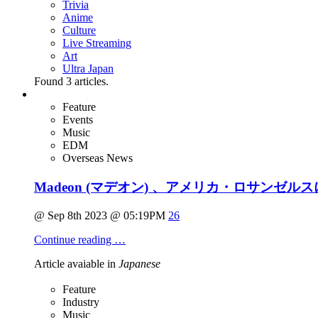
Trivia
Anime
Culture
Live Streaming
Art
Ultra Japan
Found
3
articles.
Feature
Events
Music
EDM
Overseas News
Madeon (マデオン) 、アメリカ・ロサンゼルスに
@ Sep 8th 2023 @ 05:19PM
26
Continue reading …
Article avaiable in
Japanese
Feature
Industry
Music