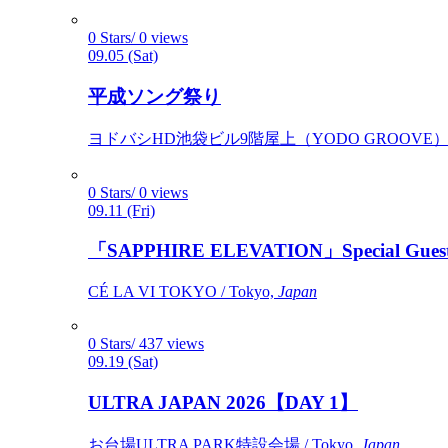
0 Stars/ 0 views
09.05 (Sat)
平成ソング祭り
ヨドバシHD池袋ビル9階屋上（YODO GROOVE） / 
0 Stars/ 0 views
09.11 (Fri)
「SAPPHIRE ELEVATION」Special Gues
CÉ LA VI TOKYO / Tokyo,
Japan
0 Stars/ 437 views
09.19 (Sat)
ULTRA JAPAN 2026【DAY 1】
お台場ULTRA PARK特設会場 / Tokyo,
Japan