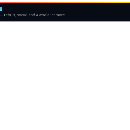
8
 rebuilt, social, and a whole lot more.