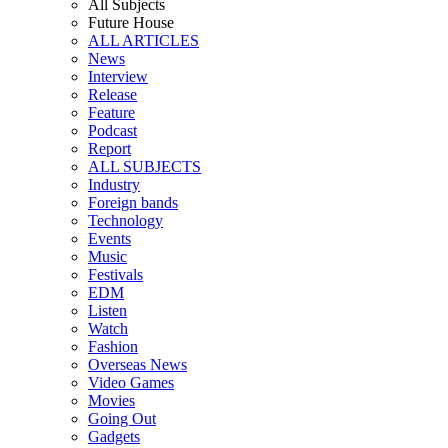
All Subjects
Future House
ALL ARTICLES
News
Interview
Release
Feature
Podcast
Report
ALL SUBJECTS
Industry
Foreign bands
Technology
Events
Music
Festivals
EDM
Listen
Watch
Fashion
Overseas News
Video Games
Movies
Going Out
Gadgets