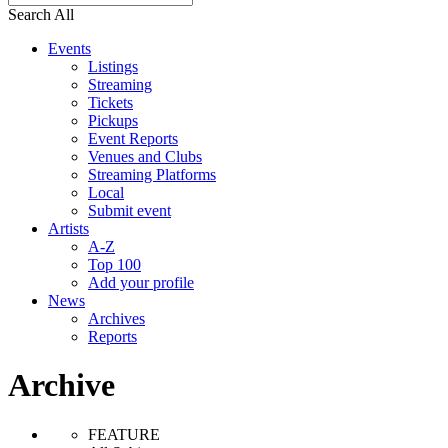
Search All
Events
Listings
Streaming
Tickets
Pickups
Event Reports
Venues and Clubs
Streaming Platforms
Local
Submit event
Artists
A-Z
Top 100
Add your profile
News
Archives
Reports
Archive
FEATURE