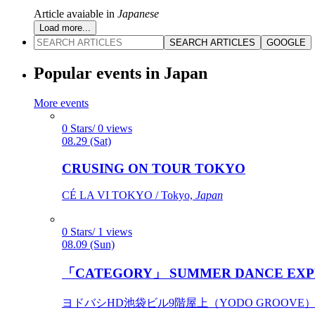
Article avaiable in
Japanese
Load more...
SEARCH ARTICLES
GOOGLE
Popular events in Japan
More events
0 Stars/ 0 views
08.29 (Sat)
CRUSING ON TOUR TOKYO
CÉ LA VI TOKYO / Tokyo,
Japan
0 Stars/ 1 views
08.09 (Sun)
「CATEGORY」 SUMMER DANCE EXP
ヨドバシHD池袋ビル9階屋上（YODO GROOVE） / 