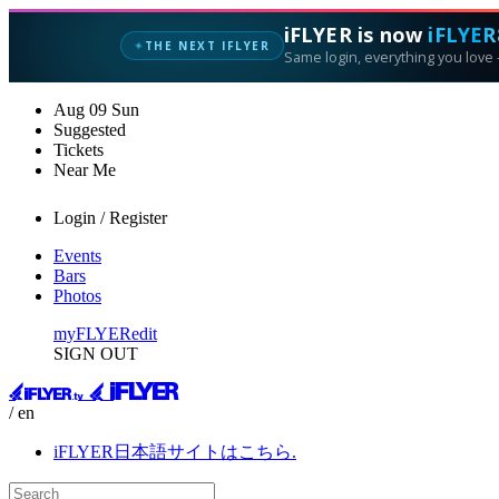
iFLYER is now
iFLYER
THE NEXT IFLYER
✦
Same login, everything you love —
Aug
09
Sun
Suggested
Tickets
Near Me
Login / Register
Events
Bars
Photos
myFLYER
edit
SIGN OUT
/ en
iFLYER日本語サイトはこちら.