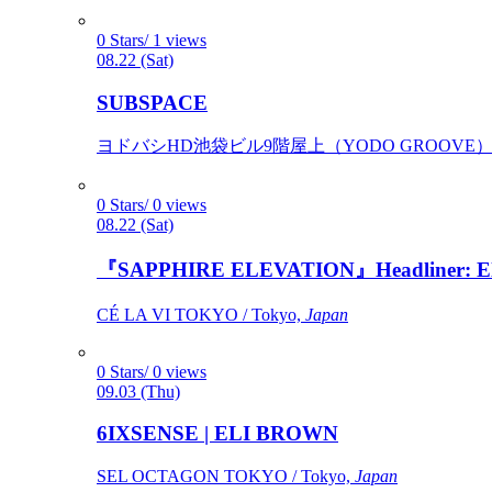
0 Stars/ 1 views
08.22 (Sat)
SUBSPACE
ヨドバシHD池袋ビル9階屋上（YODO GROOVE） / 
0 Stars/ 0 views
08.22 (Sat)
『SAPPHIRE ELEVATION』Headliner: Ely 
CÉ LA VI TOKYO / Tokyo,
Japan
0 Stars/ 0 views
09.03 (Thu)
6IXSENSE | ELI BROWN
SEL OCTAGON TOKYO / Tokyo,
Japan