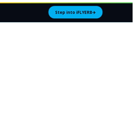
Step into iFLYER8
→