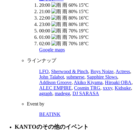
20:00
15°C
21:00
15°C
22:00
16°C
23:00
18°C
00:00
19°C
01:00
19°C
02:00
18°C
Google maps
ラインナップ
LFO
,
Sherwood & Pinch
,
Boys Noize
,
Actress
,
John Talabot
,
submerse
,
Sapphire Slows
,
Addison Groove
,
Akiko Kiyama
,
Hiroaki OBA
,
ALEC EMPIRE
,
Cosmin TRG
,
xxxy
,
Kidsuke
,
agraph
,
madegg
,
DJ SARASA
Event by
BEATINK
KANTOのその他のイベント