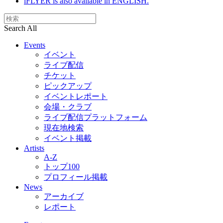
iFLYER is also available in ENGLISH.
Search All
Events
イベント
ライブ配信
チケット
ピックアップ
イベントレポート
会場・クラブ
ライブ配信プラットフォーム
現在地検索
イベント掲載
Artists
A-Z
トップ100
プロフィール掲載
News
アーカイブ
レポート