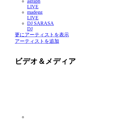
agraph
LIVE
madegg
LIVE
DJ SARASA
DJ
更にアーティストを表示
アーティストを追加
ビデオ＆メディア