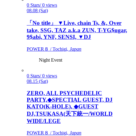
0 Stars/ 0 views
08.08 (Sat)
「No title」 ▼Live, chain Ts, &, Over
take, SSG, TAZ a.k.a ZUN, T-YG$ugar,
9$abi, YNF, SENSI, ▼DJ
POWER８ / Tochigi,
Japan
Night Event
0 Stars/ 0 views
08.15 (Sat)
ZERO, ALL PSYCHEDELIC
PARTY,◆SPECTIAL GUEST, DJ
KATO(K-HOLE), ◆GUEST
DJ,TSUKASA(天下統一/WORLD
WIDE/LEGE
POWER８ / Tochigi,
Japan