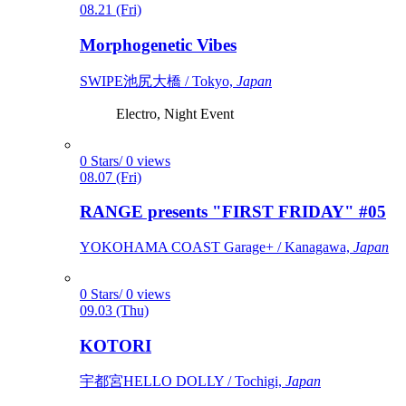
08.21 (Fri)
Morphogenetic Vibes
SWIPE池尻大橋 / Tokyo,
Japan
Electro, Night Event
0 Stars/ 0 views
08.07 (Fri)
RANGE presents "FIRST FRIDAY" #05
YOKOHAMA COAST Garage+ / Kanagawa,
Japan
0 Stars/ 0 views
09.03 (Thu)
KOTORI
宇都宮HELLO DOLLY / Tochigi,
Japan