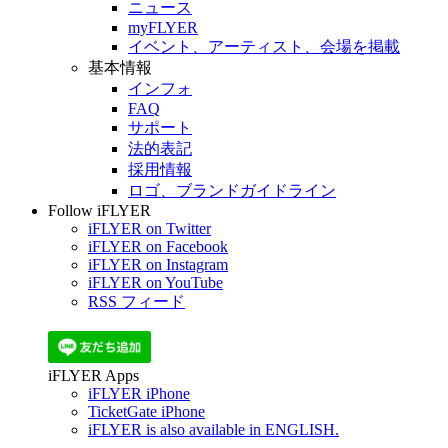
ニュース
myFLYER
イベント、アーティスト、会場を掲載
基本情報
インフォ
FAQ
サポート
法的表記
採用情報
ロゴ、ブランドガイドライン
Follow iFLYER
iFLYER on Twitter
iFLYER on Facebook
iFLYER on Instagram
iFLYER on YouTube
RSS フィード
iFLYER Apps
iFLYER iPhone
TicketGate iPhone
iFLYER is also available in ENGLISH.