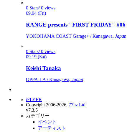
0 Stars/ 0 views
09.04 (Fri)
RANGE presents "FIRST FRIDAY" #06
YOKOHAMA COAST Garage+ / Kanagawa,
Japan
0 Stars/ 0 views
09.19 (Sat)
Keishi Tanaka
OPPA-LA / Kanagawa,
Japan
iFLYER
Copyright 2006-2026,
77hz Ltd.
v7.3.5
カテゴリー
イベント
アーティスト