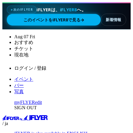
iFLYERは、
iFLYER8
へ。
次のIFLYER
✦
このイベントをiFLYER8で見る
→
新着情報
Aug
07
Fri
おすすめ
チケット
現在地
ログイン / 登録
イベント
バー
写真
myFLYER
edit
SIGN OUT
/ ja