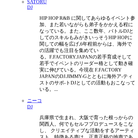
SATORU
DJ
HIP HOP R&B に関してあらゆるイベント参
加、また若いながらも弟子を かかえる程に
なっている。 また、ここ数年、バトルDJと
してのスキルもみがきいっそうHIP HOPに
関 しての幅を広げ,6年程前からは、海外で
の活躍でも注目を集めてい
る。 F.FACTORY.JAPANの若手育成そして
若手でイベントのリーダー格として 動き確
実に伸びている。 今現在 F.FACTORY
JAPANのDJ.JIMMY-Gとともに海外ア-ティ
ストの サポ-トDJとしての活動もおこなって
いる。...
ニーコ
DJ
兵庫県で生まれ、大阪で育った根っからの
関西人。何でもセルフプロデュースをこな
し、 クリエイティブな活動をするアーティ
スト。特徴ある声は、正真正銘の地声であ