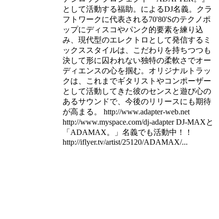
として活動する福助。によるDJ名義。クラ
フトワークに代表される70'80'Sのテクノポ
ップにディスコやパンク的要素を練り込
み、現代型のエレクトロとして発信するミ
ックススタイルは、こだわりを持ちつつも
決して形に囚われない独特の柔軟さでオー
ディエンスの心を掴む。オリジナルトラッ
クは、これまでギタリストやコンポーザー
として活動してきた彼のセンスと遊び心の
あるサウンドで、今後のリリースにも期待
が高まる。 http://www.adapter-web.net
http://www.myspace.com/dj-adapter DJ-MAXと
「ADAMAX。」名義でも活動中！！
http://iflyer.tv/artist/25120/ADAMAX/...