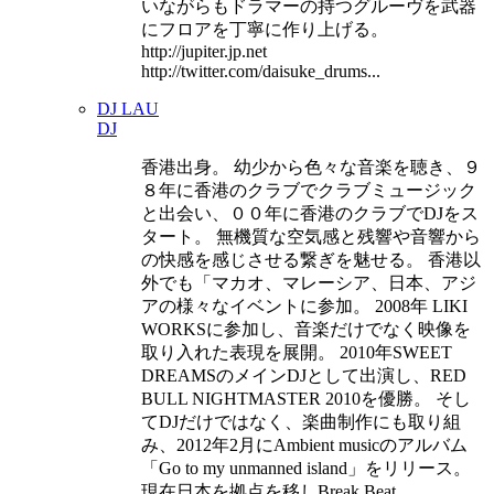
いながらもドラマーの持つグルーヴを武器
にフロアを丁寧に作り上げる。
http://jupiter.jp.net
http://twitter.com/daisuke_drums...
DJ LAU
DJ
香港出身。 幼少から色々な音楽を聴き、９
８年に香港のクラブでクラブミュージック
と出会い、００年に香港のクラブでDJをス
タート。 無機質な空気感と残響や音響から
の快感を感じさせる繋ぎを魅せる。 香港以
外でも「マカオ、マレーシア、日本、アジ
アの様々なイベントに参加。 2008年 LIKI
WORKSに参加し、音楽だけでなく映像を
取り入れた表現を展開。 2010年SWEET
DREAMSのメインDJとして出演し、RED
BULL NIGHTMASTER 2010を優勝。 そし
てDJだけではなく、楽曲制作にも取り組
み、2012年2月にAmbient musicのアルバム
「Go to my unmanned island」をリリース。
現在日本を拠点を移しBreak Beat ,