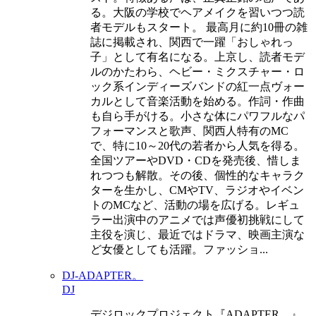
る。大阪の学校でヘアメイクを習いつつ読
者モデルもスタート。 最高月に約10冊の雑
誌に掲載され、関西で一躍「おしゃれっ
子」として有名になる。上京し、読者モデ
ルのかたわら、ヘビー・ミクスチャー・ロ
ック系インディーズバンドの紅一点ヴォー
カルとして音楽活動を始める。作詞・作曲
も自ら手がける。小さな体にパワフルなパ
フォーマンスと歌声、関西人特有のMC
で、特に10～20代の若者から人気を得る。
全国ツアーやDVD・CDを発売後、惜しま
れつつも解散。その後、個性的なキャラク
ターを生かし、CMやTV、ラジオやイベン
トのMCなど、活動の場を広げる。レギュ
ラー出演中のアニメでは声優初挑戦にして
主役を演じ、最近ではドラマ、映画主演な
ど女優としても活躍。ファッショ...
DJ-ADAPTER。
DJ
デジロックプロジェクト『ADAPTER。』