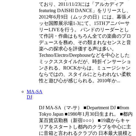
ており、2011/11/23には「アルカディア
featuring DAISHI DANCE」をリリースし、
2012年6月9日（ムックの日）には、幕張メ
ッセ国際展示場1-3にて、15THアニバーサ
リーLIVEを行う。 バンドのリーダーとし
て作詞・作曲はもちろん全ての楽曲のプロ
デュースを務め、その類まれなセンスと音
楽への探求心を評価する声は多い。
Techno/Electro/Deephouseなどを中心とした
ミックススタイルだが、時折インサーショ
ンされる、ROCKからは、ミュージシャン
ならではの、スタイルにとらわれない柔軟
性と遊び心が感じられる。2010年か...
MA-SA
DJ
DJ MA-SA（マ-サ） ■Department DJ ■from
Tokyo Japan ■1986年1月30日生まれ。 ■都内
某百貨店勤務（新宿○○○） ■19歳からキャ
リアをスタートし都内のクラブを中心に主
に音箱と言われるクラブの 日本最大規模と