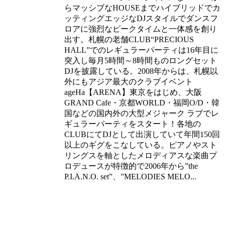
らマッシブなHOUSEまでハイブリッドでカ
ッティングエッジなDJスタイルでダンスフ
ロアに強烈なピークタイムと一体感を創り
出す。札幌の老舗CLUB“PRECIOUS
HALL”でのレギュラーパーティは16年目に
突入し毎月5時間～8時間ものロングセット
DJを披露している。2008年からは、札幌以
外にもアジア最大のクラブイベント
ageHa【ARENA】東京をはじめ、大阪
GRAND Cafe・京都WORLD・福岡O/D・韓
国などの国内外の大型メジャーク ラブでレ
ギュラーパーティをスタート！各地の
CLUBにてDJとして出演していて年間150回
以上のギグをこなしている。ピアノやスト
リングスを軸としたメロディアスな楽曲プ
ロデュースが特徴的で2006年から”the
P.I.A.N.O. set”、”MELODIES MELO...