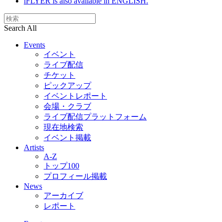
iFLYER is also available in ENGLISH.
Search All
Events
イベント
ライブ配信
チケット
ピックアップ
イベントレポート
会場・クラブ
ライブ配信プラットフォーム
現在地検索
イベント掲載
Artists
A-Z
トップ100
プロフィール掲載
News
アーカイブ
レポート