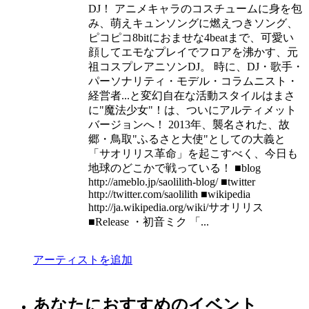
DJ！ アニメキャラのコスチュームに身を包
み、萌えキュンソングに燃えつきソング、
ピコピコ8bitにおませな4beatまで、可愛い
顔してエモなプレイでフロアを沸かす、元
祖コスプレアニソンDJ。 時に、DJ・歌手・
パーソナリティ・モデル・コラムニスト・
経営者...と変幻自在な活動スタイルはまさ
に"魔法少女"！は、ついにアルティメット
バージョンへ！ 2013年、襲名された、故
郷・鳥取"ふるさと大使"としての大義と
「サオリリス革命」を起こすべく、今日も
地球のどこかで戦っている！ ■blog
http://ameblo.jp/saolilith-blog/ ■twitter
http://twitter.com/saolilith ■wikipedia
http://ja.wikipedia.org/wiki/サオリリス
■Release ・初音ミク 「...
アーティストを追加
あなたにおすすめのイベント