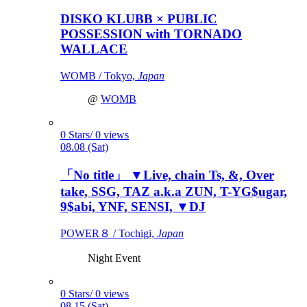
DISKO KLUBB × PUBLIC
POSSESSION with TORNADO
WALLACE
WOMB / Tokyo,
Japan
@
WOMB
0 Stars/ 0 views
08.08 (Sat)
「No title」 ▼Live, chain Ts, &, Over
take, SSG, TAZ a.k.a ZUN, T-YG$ugar,
9$abi, YNF, SENSI, ▼DJ
POWER８ / Tochigi,
Japan
Night Event
0 Stars/ 0 views
08.15 (Sat)