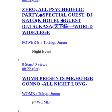
ZERO, ALL PSYCHEDELIC
PARTY,◆SPECTIAL GUEST, DJ
KATO(K-HOLE), ◆GUEST
DJ,TSUKASA(天下統一/WORLD
WIDE/LEGE
POWER８ / Tochigi,
Japan
Night Event
0 Stars/ 0 views
08.22 (Sat)
WOMB PRESENTS MR.HO B2B
GONNO -ALL NIGHT LONG-
WOMB / Tokyo,
Japan
@
WOMB