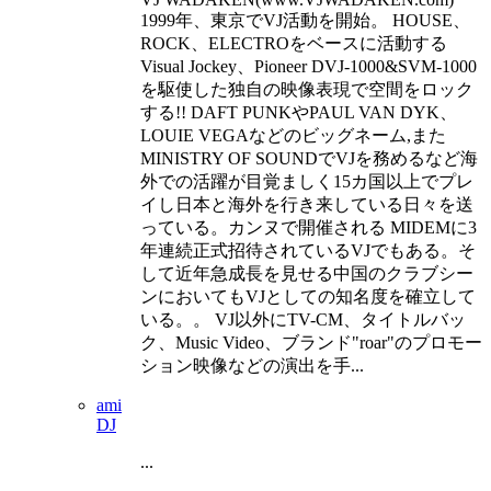
1999年、東京でVJ活動を開始。 HOUSE、
ROCK、ELECTROをベースに活動する
Visual Jockey、Pioneer DVJ-1000&SVM-1000
を駆使した独自の映像表現で空間をロック
する!! DAFT PUNKやPAUL VAN DYK、
LOUIE VEGAなどのビッグネーム,また
MINISTRY OF SOUNDでVJを務めるなど海
外での活躍が目覚ましく15カ国以上でプレ
イし日本と海外を行き来している日々を送
っている。カンヌで開催される MIDEMに3
年連続正式招待されているVJでもある。そ
して近年急成長を見せる中国のクラブシー
ンにおいてもVJとしての知名度を確立して
いる。。 VJ以外にTV-CM、タイトルバッ
ク、Music Video、ブランド"roar"のプロモー
ション映像などの演出を手...
ami
DJ
...