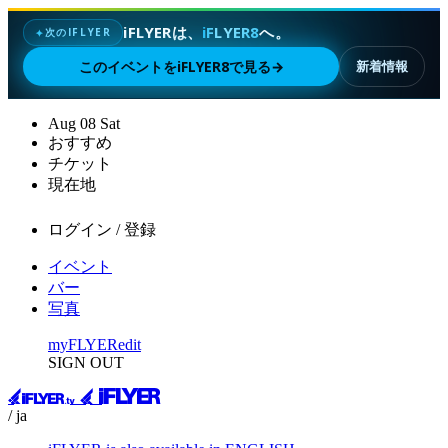
iFLYERは、
iFLYER8
へ。
次のIFLYER
✦
このイベントをiFLYER8で見る
→
新着情報
Aug
08
Sat
おすすめ
チケット
現在地
ログイン / 登録
イベント
バー
写真
myFLYER
edit
SIGN OUT
/ ja