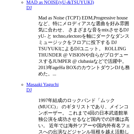
MAD as NOISE(yU-&TSUYUKI)
DJ
Mad as Noise (TCPT) EDM,Progressive house
など、特にメロディアスな選曲を好み雰囲
気に合わせ、 さまざまな音をmixさせるDJ
yU- と techno,electoroを軸にダークなダンス
ミュージックをフロアに投下する DJ
TSUYUKIによるDJユニット。 ROLLING
THUNDER @ VISIONや自らがプロデュー
スするJUMPER @ clubasiaなどで活躍中。
2013年ageHa BOXのカウントダウンDJも務
めた。...
Masaaki Yaguchi
DJ
1997年結成のロックバンド「ムック
(MUCC)」 のギタリストであり、メインコ
ンポーザー。 これまで4回の日本武道館単
独公演を成功させるなど国内での評価は高
い。 近年では海外ツアーや国内外有名フェ
スへの出演などジャンル垣根を越え活動し