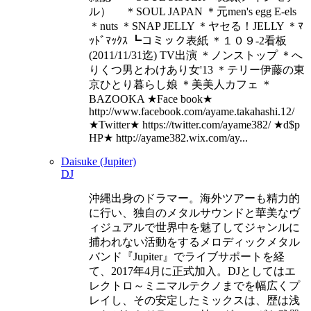
ル） ＊SOUL JAPAN ＊元men's egg E-els
＊nuts ＊SNAP JELLY ＊ヤセる！JELLY ＊ﾏ
ｯﾄﾞﾏｯｸｽ ┗コミック表紙 ＊１０９-2看板
(2011/11/31迄) TV出演 ＊ノンストップ ＊へ
りくつ男とわけあり女'13 ＊テリー伊藤の東
京ひとり暮らし娘 ＊美美人カフェ ＊
BAZOOKA ★Face book★
http://www.facebook.com/ayame.takahashi.12/
★Twitter★ https://twitter.com/ayame382/ ★d$p
HP★ http://ayame382.wix.com/ay...
Daisuke (Jupiter)
DJ
沖縄出身のドラマー。海外ツアーも精力的
に行い、独自のメタルサウンドと華美なヴ
ィジュアルで世界中を魅了してジャンルに
捕われない活動をするメロディックメタル
バンド『Jupiter』でライブサポートを経
て、2017年4月に正式加入。DJとしてはエ
レクトロ～ミニマルテクノまでを幅広くプ
レイし、その安定したミックスは、歴は浅