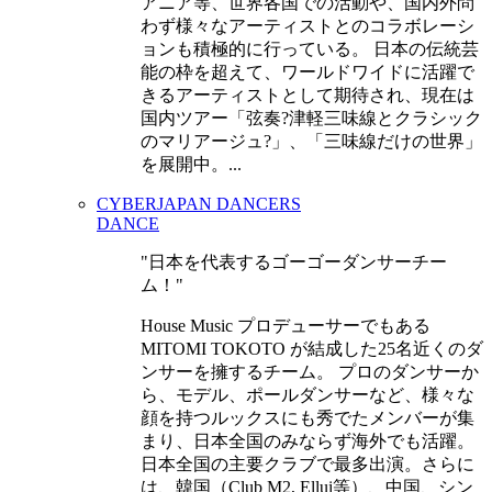
アニア等、世界各国での活動や、国内外問
わず様々なアーティストとのコラボレーシ
ョンも積極的に行っている。 日本の伝統芸
能の枠を超えて、ワールドワイドに活躍で
きるアーティストとして期待され、現在は
国内ツアー「弦奏?津軽三味線とクラシック
のマリアージュ?」、「三味線だけの世界」
を展開中。...
CYBERJAPAN DANCERS
DANCE
日本を代表するゴーゴーダンサーチー
ム！
House Music プロデューサーでもある
MITOMI TOKOTO が結成した25名近くのダ
ンサーを擁するチーム。 プロのダンサーか
ら、モデル、ポールダンサーなど、様々な
顔を持つルックスにも秀でたメンバーが集
まり、日本全国のみならず海外でも活躍。
日本全国の主要クラブで最多出演。さらに
は、韓国（Club M2, Ellui等）、中国、シン