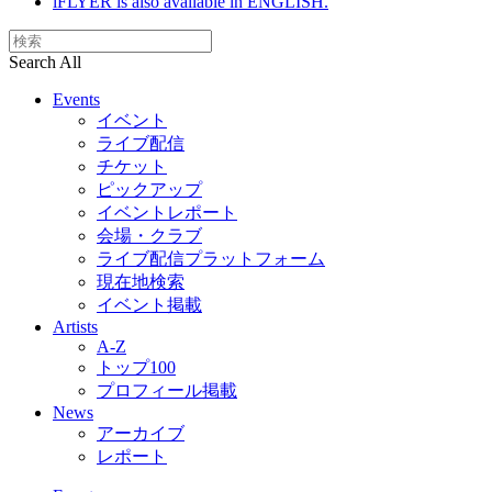
iFLYER is also available in ENGLISH.
Search All
Events
イベント
ライブ配信
チケット
ピックアップ
イベントレポート
会場・クラブ
ライブ配信プラットフォーム
現在地検索
イベント掲載
Artists
A-Z
トップ100
プロフィール掲載
News
アーカイブ
レポート