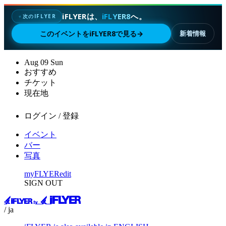
iFLYERは、
iFLYER8
へ。
次のIFLYER
✦
このイベントをiFLYER8で見る
→
新着情報
Aug
09
Sun
おすすめ
チケット
現在地
ログイン / 登録
イベント
バー
写真
myFLYER
edit
SIGN OUT
/ ja