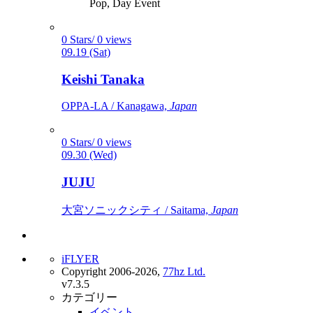
Pop, Day Event
0 Stars/ 0 views
09.19 (Sat)
Keishi Tanaka
OPPA-LA / Kanagawa,
Japan
0 Stars/ 0 views
09.30 (Wed)
JUJU
大宮ソニックシティ / Saitama,
Japan
iFLYER
Copyright 2006-2026,
77hz Ltd.
v7.3.5
カテゴリー
イベント