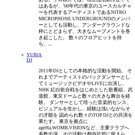
はあるが、’00年代の東京のユースカルチャ
ーを代表するアーティストであるNITRO
MICROPHONE UNDERGROUNDのメンバ
ーとしても活動し、アンダーグラウンドな
枠にとどまらず、大きなムーブメントを巻
き起こした。 数々のフロアヒットを持
ち、...
YURiA
DJ
2011年DJとしての本格的な活動を開始。 そ
れまでアーティストのバックダンサーとし
てミュージックビデオやLIVEに出演し、
NHK 紅白歌合戦をはじめとした歌番組、武
道館、東京ドームと数々の大きな舞台を経
験。 ダンサーとして培った音楽的センス、
ビジュアルを生かし、経験は浅いながらそ
の才能を 認められ数々のTOP DJとの共演を
果たす。 東京を拠点に
ageHa,WOMB,VISIONなど、主要クラブへ
多数出演。その活動は都内近郊に留まら