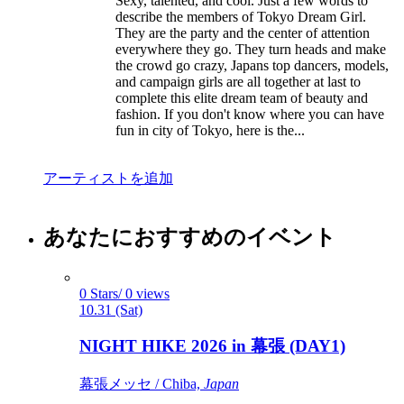
Sexy, talented, and cool. Just a few words to
describe the members of Tokyo Dream Girl.
They are the party and the center of attention
everywhere they go. They turn heads and make
the crowd go crazy, Japans top dancers, models,
and campaign girls are all together at last to
complete this elite dream team of beauty and
fashion. If you don't know where you can have
fun in city of Tokyo, here is the...
アーティストを追加
あなたにおすすめのイベント
0 Stars/ 0 views
10.31 (Sat)
NIGHT HIKE 2026 in 幕張 (DAY1)
幕張メッセ / Chiba,
Japan