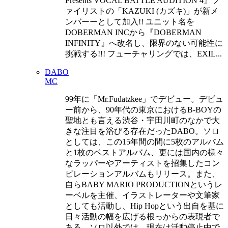
Presents VOCAL BATTLE AUDITION 4』フ
ァイリストの「KAZUKI (カズキ)」が新メ
ンバーーとして加入!! ユニット名を
DOBERMAN INCから『DOBERMAN
INFINITY』へ改名し、限界のない可能性に
挑戦する!!! フューチャリングでは、EXIL...
DABO
MC
99年に「Mr.Fudatzkee」でデビュー。デビュ
ー前から、90年代の東京におけるB-BOYの
聖地とも言える渋谷・宇田川町のなかで大
きな注目を浴びる存在だったDABO。ソロ
としては、この15年間の間に5枚のアルバム
と1枚のベストアルバム、更には国内の様々
なラッパーやアーティストを招集したコン
ピレーションアルバムもリリース。また、
自らBABY MARIO PRODUCTIONというレ
ーベルを主催、イラストレーターや文筆家
としても活動し、Hip Hopという出自を基に
日々活動の幅を広げる根っからの表現者で
ある。ソロ以外では、現在は活動停止中で