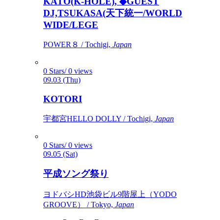
KATO(K-HOLE), ◆GUEST
DJ,TSUKASA(天下統一/WORLD
WIDE/LEGE
POWER８ / Tochigi,
Japan
0 Stars/ 0 views
09.03 (Thu)
KOTORI
宇都宮HELLO DOLLY / Tochigi,
Japan
0 Stars/ 0 views
09.05 (Sat)
平成ソング祭り
ヨドバシHD池袋ビル9階屋上（YODO
GROOVE） / Tokyo,
Japan