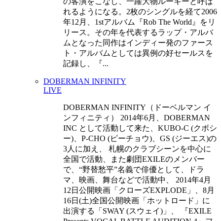
の客演をこなし、一躍大物ルーキーと呼ば
れるようになる。2枚のシングルを経て2006
年12月、1stアルバム『Rob The World』をリ
リース。その年を代表するラップ・アルバ
ムとなった同作はインディー発のファース
ト・アルバムとしては異例の好セールスを
記録し、『...
DOBERMAN INFINITY
LIVE
DOBERMAN INFINITY（ドーベルマン イ
ンフィニティ） 2014年6月、DOBERMAN
INC として活動して来た、KUBO-C (クボシ
ー)、P-CHO (ピーチョウ)、GS (ジーエス)の
3人に加え、 札幌のクラブシーンを中心に
全国で活動、また劇団EXILEのメンバー
で、“野替愁平”名義で俳優として、ドラ
マ、映画、舞台などで活動中、 2014年4月
12日公開映画「クローズEXPLODE」、8月
16日(土)全国公開映画「ホットロード」に
出演する「SWAY (スウェイ)」、 『EXILE