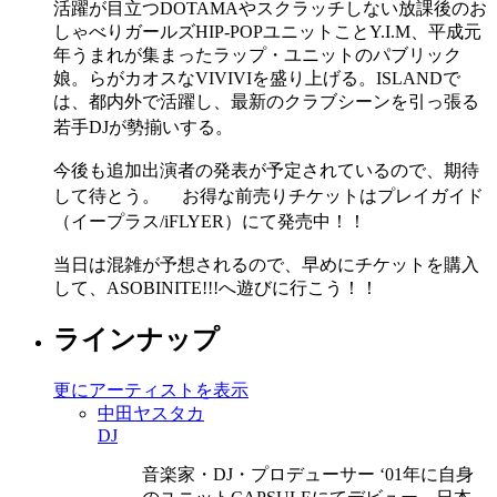
活躍が目立つDOTAMAやスクラッチしない放課後のお
しゃべりガールズHIP-POPユニットことY.I.M、平成元
年うまれが集まったラップ・ユニットのパブリック
娘。らがカオスなVIVIVIを盛り上げる。ISLANDで
は、都内外で活躍し、最新のクラブシーンを引っ張る
若手DJが勢揃いする。
今後も追加出演者の発表が予定されているので、期待
して待とう。 お得な前売りチケットはプレイガイド
（イープラス/iFLYER）にて発売中！！
当日は混雑が予想されるので、早めにチケットを購入
して、ASOBINITE!!!へ遊びに行こう！！
ラインナップ
更にアーティストを表示
中田ヤスタカ
DJ
音楽家・DJ・プロデューサー ‘01年に自身