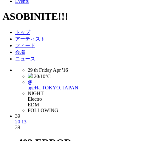
Events
ASOBINITE!!!
トップ
アーティスト
フィード
会場
ニュース
29
th
Friday
Apr
'16
20/10°C
@
ageHa
TOKYO, JAPAN
NIGHT
Electro
EDM
FOLLOWING
39
20
13
39