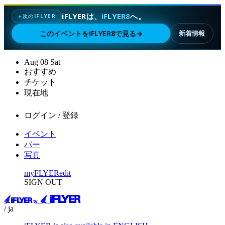
iFLYERは、
iFLYER8
へ。
次のIFLYER
✦
このイベントをiFLYER8で見る
→
新着情報
Aug
08
Sat
おすすめ
チケット
現在地
ログイン / 登録
イベント
バー
写真
myFLYER
edit
SIGN OUT
/ ja