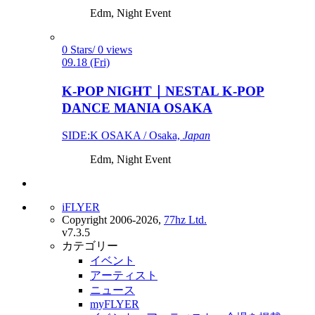
Edm, Night Event
0 Stars/ 0 views
09.18 (Fri)
K-POP NIGHT｜NESTAL K-POP
DANCE MANIA OSAKA
SIDE:K OSAKA / Osaka,
Japan
Edm, Night Event
iFLYER
Copyright 2006-2026,
77hz Ltd.
v7.3.5
カテゴリー
イベント
アーティスト
ニュース
myFLYER