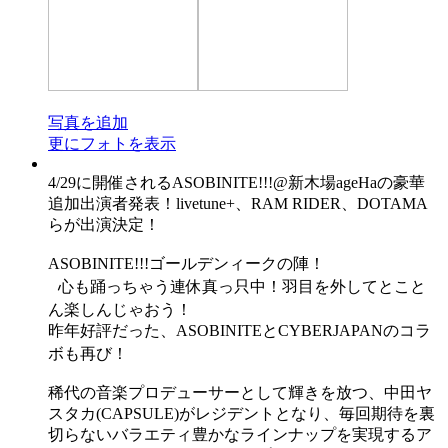
写真を追加
更にフォトを表示
4/29に開催されるASOBINITE!!!@新木場ageHaの豪華
追加出演者発表！livetune+、RAM RIDER、DOTAMA
らが出演決定！
ASOBINITE!!!ゴールデンィークの陣！
心も踊っちゃう連休真っ只中！羽目を外してとこと
ん楽しんじゃおう！
昨年好評だった、ASOBINITEとCYBERJAPANのコラ
ボも再び！
稀代の音楽プロデューサーとして輝きを放つ、中田ヤ
スタカ(CAPSULE)がレジデントとなり、毎回期待を裏
切らないバラエティ豊かなラインナップを実現するア