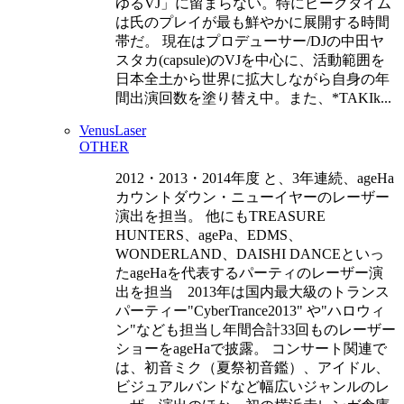
ゆるVJ」に留まらない。特にピークタイム
は氏のプレイが最も鮮やかに展開する時間
帯だ。 現在はプロデューサー/DJの中田ヤ
スタカ(capsule)のVJを中心に、活動範囲を
日本全土から世界に拡大しながら自身の年
間出演回数を塗り替え中。また、*TAKIk...
VenusLaser
OTHER
2012・2013・2014年度 と、3年連続、ageHa
カウントダウン・ニューイヤーのレーザー
演出を担当。 他にもTREASURE
HUNTERS、agePa、EDMS、
WONDERLAND、DAISHI DANCEといっ
たageHaを代表するパーティのレーザー演
出を担当 2013年は国内最大級のトランス
パーティー"CyberTrance2013" や"ハロウィ
ン"なども担当し年間合計33回ものレーザー
ショーをageHaで披露。 コンサート関連で
は、初音ミク（夏祭初音鑑）、アイドル、
ビジュアルバンドなど幅広いジャンルのレ