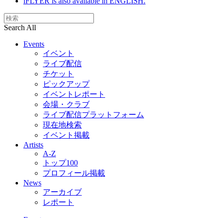
iFLYER is also available in ENGLISH.
Search All
Events
イベント
ライブ配信
チケット
ピックアップ
イベントレポート
会場・クラブ
ライブ配信プラットフォーム
現在地検索
イベント掲載
Artists
A-Z
トップ100
プロフィール掲載
News
アーカイブ
レポート