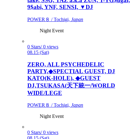
take, SSG, TAZ a.k.a ZUN, T-YG$ugar,
9$abi, YNF, SENSI, ▼DJ
POWER８ / Tochigi,
Japan
Night Event
0 Stars/ 0 views
08.15 (Sat)
ZERO, ALL PSYCHEDELIC
PARTY,◆SPECTIAL GUEST, DJ
KATO(K-HOLE), ◆GUEST
DJ,TSUKASA(天下統一/WORLD
WIDE/LEGE
POWER８ / Tochigi,
Japan
Night Event
0 Stars/ 0 views
08.15 (Sat)