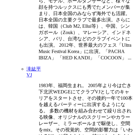
ら、モデル、ポールダンサーなど、様々な
顔を持つルックスにも秀でたメンバーが集
まり、日本全国のみならず海外でも活躍。
日本全国の主要クラブで最多出演。さらに
は、韓国（Club M2, Ellui等）、中国、シン
ガポール（Zouk）、マレーシア、インドネ
シア、バリ、台湾などのクラブイベントに
も出演。 2012年、世界最大のフェス「Ultra
Music Festival Korea」に出演。「PACHA
IBIZA」 「HED KANDI」 「COCOON」 ...
滝紘平
VJ
1983年、福岡生まれ。 2005年より今は亡き
下北沢WEDGEにてクラブVJとしてのキャ
リアをスタートさせ、その後約一年で100本
を越えるパーティーに出演するようにな
る。 多数の機材を組み合わせて繰り出され
る映像、オリジナルのスクリーンやカラー
レーザー、ミラーボールまで駆使し、空間
をmix。その視覚的、空間的影響力は「いわ