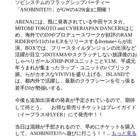
ソビシステムのフラッグシップパーティー
「ASOBINITE!!!」がGWの4/29(金)に開催！
ARENAには、既に発表されている中田ヤスタカ、
MITOMI TOKOTO and CYBERJAPAN DANCERSはじ
め、海外でのDJやプロデュースワークが好評のRAM
RIDERや5/11の1st E.P.をリリースするlivetune+らが出
演。BOXでは、フリースタイルダンジョンの出演など
活躍が目立つDOTAMAやスクラッチしない放課後のお
しゃべりガールズHIP-POPユニットことY.I.M、平成元
年うまれが集まったラップ・ユニットのパブリック
娘。らがカオスなVIVIVIを盛り上げる。ISLANDで
は、都内外で活躍し、最新のクラブシーンを引っ張る
若手DJが勢揃いする。
今後も追加出演者の発表が予定されているので、期待
して待とう。 お得な前売りチケットはプレイガイド
（イープラス/iFLYER）にて発売中！！
当日は混雑が予想されるので、早めにチケットを購入
して、ASOBINITE!!!へ遊びに行こう！！...
もっと見る