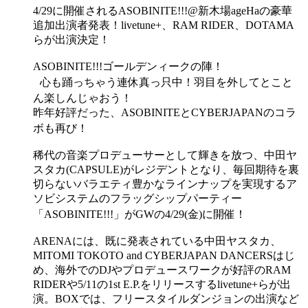
4/29に開催されるASOBINITE!!!@新木場ageHaの豪華
追加出演者発表！livetune+、RAM RIDER、DOTAMA
らが出演決定！
ASOBINITE!!!ゴールデンィークの陣！
心も踊っちゃう連休真っ只中！羽目を外してとこと
ん楽しんじゃおう！
昨年好評だった、ASOBINITEとCYBERJAPANのコラ
ボも再び！
稀代の音楽プロデューサーとして輝きを放つ、中田ヤ
スタカ(CAPSULE)がレジデントとなり、毎回期待を裏
切らないバラエティ豊かなラインナップを実現するア
ソビシステムのフラッグシップパーティー
「ASOBINITE!!!」がGWの4/29(金)に開催！
ARENAには、既に発表されている中田ヤスタカ、
MITOMI TOKOTO and CYBERJAPAN DANCERSはじ
め、海外でのDJやプロデュースワークが好評のRAM
RIDERや5/11の1st E.P.をリリースするlivetune+らが出
演。BOXでは、フリースタイルダンジョンの出演など