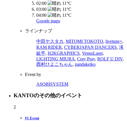
02:00
11°C
03:00
11°C
04:00
11°C
Google maps
ラインナップ
中田ヤスタカ
,
MITOMI TOKOTO
,
livetune+
,
RAM RIDER
,
CYBERJAPAN DANCERS
,
滝
紘平
,
H2KGRAPHICS
,
VenusLaser
,
LIGHTING MIURA
,
Cray Pray
,
ROLF U DIV
,
西村ひよこちゃん
,
pandakeiko
Event by
ASOBISYSTEM
KANTOのその他のイベント
2
#1 Event