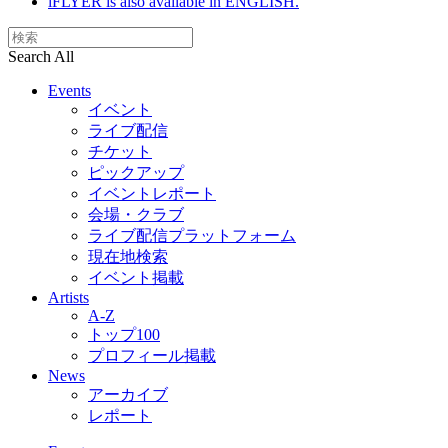
iFLYER is also available in ENGLISH.
Search All
Events
イベント
ライブ配信
チケット
ピックアップ
イベントレポート
会場・クラブ
ライブ配信プラットフォーム
現在地検索
イベント掲載
Artists
A-Z
トップ100
プロフィール掲載
News
アーカイブ
レポート