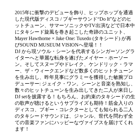
2015年に衝撃のデビューを飾り、ヒップホップを通過
した現代版ディスコ / ブギーサウンド“Do It”などのヒ
ットチューン、サマーソニックやTV出演などで日本中
にタキシード旋風を巻き起こした奇跡のユニット、
Mayer Hawthorne × Jake One: Tuxedo (タキシード) が再
びSOUND MUSEUM VISIONへ登場！！
DJ から現ソウル・シーンを代表するシンガーソングラ
イターへと華麗な転身を遂げたメイヤー・ホーソー
ン。そしてスヌープやドレイク、ケンドリック・ラマ
ー、ザ・ウィークエンドなど数多くのヒットチューン
を生み出し、昨年見事にグラミーを獲得した敏腕プロ
デューサー: ジェイク・ワン。シーンと音楽を熟知し、
数々のヒットチューンを生み出してきた二人が来日し
DJ setを披露する！もちろん、お約束のタキシードの生
の歌声が聴けるというサプライズも期待！筋金入りの
ディスコ、ブギー・コレクターとしても知られる二人
のタキシードサウンドは、ジャンル、世代を問わず全
ての音楽ファンにハッピーなヴァイブスを届けてくれ
ます！