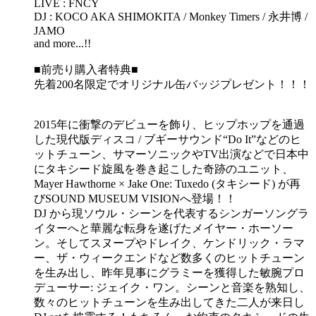
LIVE : FNCY
DJ : KOCO AKA SHIMOKITA / Monkey Timers / 永井博 /
JAMO
and more...!!
■前売り購入者特典■
先着200名限定でオリジナル缶バッジプレゼント！！！
2015年に衝撃のデビューを飾り、ヒップホップを通過
した現代版ディスコ / ブギーサウンド“Do It”などのヒ
ットチューン、サマーソニックやTV出演などで日本中
にタキシード旋風を巻き起こした奇跡のユニット、
Mayer Hawthorne × Jake One: Tuxedo (タキシード) が再
びSOUND MUSEUM VISIONへ登場！！
DJ から現ソウル・シーンを代表するシンガーソングラ
イターへと華麗な転身を遂げたメイヤー・ホーソー
ン。そしてスヌープやドレイク、ケンドリック・ラマ
ー、ザ・ウィークエンドなど数多くのヒットチューン
を生み出し、昨年見事にグラミーを獲得した敏腕プロ
デューサー: ジェイク・ワン。シーンと音楽を熟知し、
数々のヒットチューンを生み出してきた二人が来日し