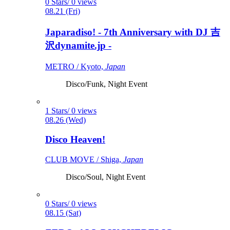
0 Stars/ 0 views
08.21 (Fri)
Japaradiso! - 7th Anniversary with DJ 吉
沢dynamite.jp -
METRO / Kyoto,
Japan
Disco/Funk, Night Event
1 Stars/ 0 views
08.26 (Wed)
Disco Heaven!
CLUB MOVE / Shiga,
Japan
Disco/Soul, Night Event
0 Stars/ 0 views
08.15 (Sat)