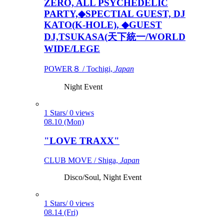
ZERO, ALL PSYCHEDELIC
PARTY,◆SPECTIAL GUEST, DJ
KATO(K-HOLE), ◆GUEST
DJ,TSUKASA(天下統一/WORLD
WIDE/LEGE
POWER８ / Tochigi,
Japan
Night Event
1 Stars/ 0 views
08.10 (Mon)
"LOVE TRAXX"
CLUB MOVE / Shiga,
Japan
Disco/Soul, Night Event
1 Stars/ 0 views
08.14 (Fri)