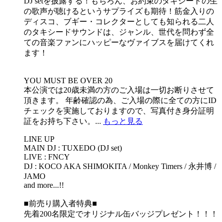
DJ setを披露する！もちろん、お約束のタキシードの生
の歌声が聴けるというサプライズも期待！筋金入りの
ディスコ、ブギー・コレクターとしても知られる二人
のタキシードサウンドは、ジャンル、世代を問わず全
ての音楽ファンにハッピーなヴァイブスを届けてくれ
ます！
YOU MUST BE OVER 20
本公演では20歳未満の方のご入場は一切お断りさせて
頂きます。 年齢確認の為、ご入場の際に全ての方にID
チェックを実施しておりますので、写真付き身分証明
証をお持ち下さい。...
もっと見る
LINE UP
MAIN DJ : TUXEDO (DJ set)
LIVE : FNCY
DJ : KOCO AKA SHIMOKITA / Monkey Timers / 永井博 /
JAMO
and more...!!
■前売り購入者特典■
先着200名限定でオリジナル缶バッジプレゼント！！！