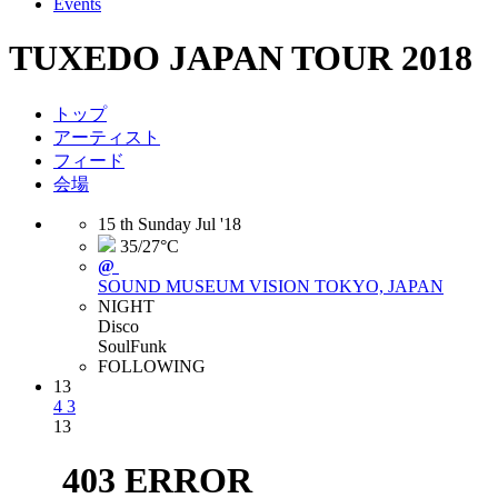
Events
TUXEDO JAPAN TOUR 2018
トップ
アーティスト
フィード
会場
15
th
Sunday
Jul
'18
35/27°C
@
SOUND MUSEUM VISION
TOKYO, JAPAN
NIGHT
Disco
Soul
Funk
FOLLOWING
13
4
3
13