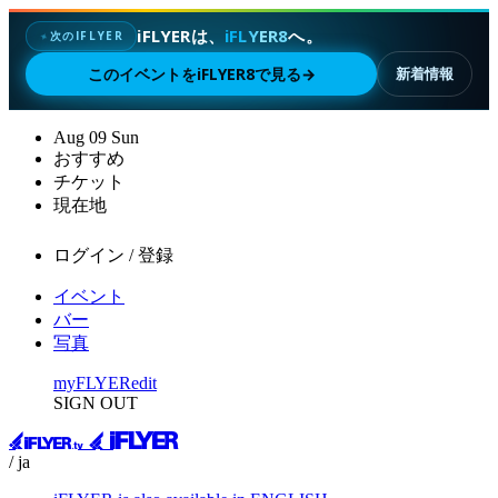
iFLYERは、
iFLYER8
へ。
次のIFLYER
✦
このイベントをiFLYER8で見る
→
新着情報
Aug
09
Sun
おすすめ
チケット
現在地
ログイン / 登録
イベント
バー
写真
myFLYER
edit
SIGN OUT
/ ja