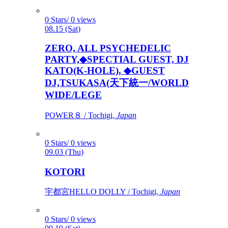
0 Stars/ 0 views
08.15 (Sat)
ZERO, ALL PSYCHEDELIC
PARTY,◆SPECTIAL GUEST, DJ
KATO(K-HOLE), ◆GUEST
DJ,TSUKASA(天下統一/WORLD
WIDE/LEGE
POWER８ / Tochigi,
Japan
0 Stars/ 0 views
09.03 (Thu)
KOTORI
宇都宮HELLO DOLLY / Tochigi,
Japan
0 Stars/ 0 views