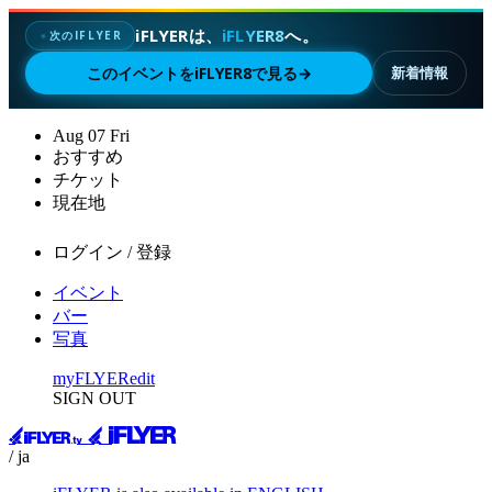
iFLYERは、
iFLYER8
へ。
次のIFLYER
✦
このイベントをiFLYER8で見る
→
新着情報
Aug
07
Fri
おすすめ
チケット
現在地
ログイン / 登録
イベント
バー
写真
myFLYER
edit
SIGN OUT
/ ja