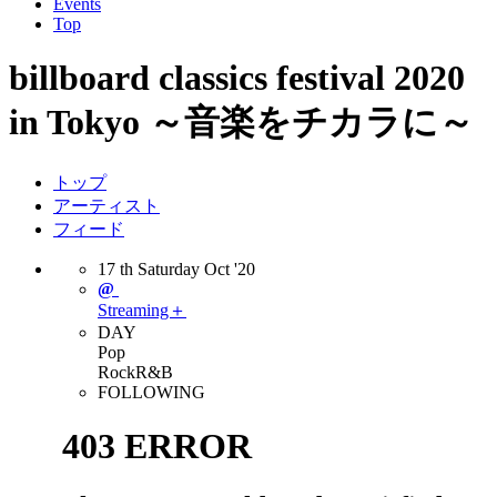
Events
Top
billboard classics festival 2020
in Tokyo ～音楽をチカラに～
トップ
アーティスト
フィード
17
th
Saturday
Oct
'20
@
Streaming＋
DAY
Pop
Rock
R&B
FOLLOWING