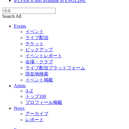
iFLYER is also available in ENGLISH.
Search All
Events
イベント
ライブ配信
チケット
ピックアップ
イベントレポート
会場・クラブ
ライブ配信プラットフォーム
現在地検索
イベント掲載
Artists
A-Z
トップ100
プロフィール掲載
News
アーカイブ
レポート