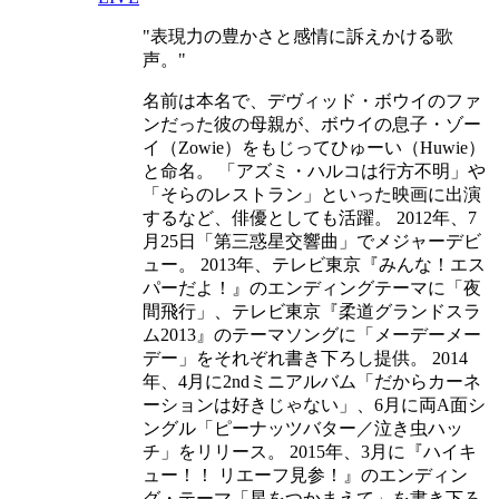
表現力の豊かさと感情に訴えかける歌
声。
名前は本名で、デヴィッド・ボウイのファ
ンだった彼の母親が、ボウイの息子・ゾー
イ（Zowie）をもじってひゅーい（Huwie）
と命名。 「アズミ・ハルコは行方不明」や
「そらのレストラン」といった映画に出演
するなど、俳優としても活躍。 2012年、7
月25日「第三惑星交響曲」でメジャーデビ
ュー。 2013年、テレビ東京『みんな！エス
パーだよ！』のエンディングテーマに「夜
間飛行」、テレビ東京『柔道グランドスラ
ム2013』のテーマソングに「メーデーメー
デー」をそれぞれ書き下ろし提供。 2014
年、4月に2ndミニアルバム「だからカーネ
ーションは好きじゃない」、6月に両A面シ
ングル「ピーナッツバター／泣き虫ハッ
チ」をリリース。 2015年、3月に『ハイキ
ュー！！ リエーフ見参！』のエンディン
グ・テーマ「星をつかまえて」を書き下ろ