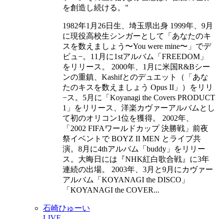
を創造し続ける。
1982年1月26日生、埼玉県出身 1999年、9月
に現役高校生シンガーとして「あなたのキ
スを数えましょう〜You were mine〜」でデ
ビュ−。11月に1stアルバム「FREEDOM」
をリリース。 2000年、1月に米国R&Bシー
ンの重鎮、Kashifとのデュエット（「あな
たのキスを数えましょう Opus II」）をリリ
−ス。5月に「Koyanagi the Covers PRODUCT
1」をリリース、洋楽カヴァーアルバムとし
て初のオリコン1位を獲得。 2002年、
「2002 FIFAワールドカップ 決勝戦」前夜
祭イベントで BOYZ II MEN とライブ共
演。8月に4thアルバム「buddy」をリリー
ス。大晦日には『NHK紅白歌合戦』に3年
連続の出場。 2003年、3月と9月にカヴァー
アルバム「KOYANAGI the DISCO」
「KOYANAGI the COVER...
石崎ひゅーい
LIVE