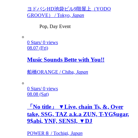
ヨドバシHD池袋ビル9階屋上（YODO
GROOVE） / Tokyo,
Japan
Pop, Day Event
0 Stars/ 0 views
08.07 (Fri)
Music Sounds Bette with You!!
船橋ORANGE / Chiba,
Japan
0 Stars/ 0 views
08.08 (Sat)
「No title」 ▼Live, chain Ts, &, Over
take, SSG, TAZ a.k.a ZUN, T-YG$ugar,
9$abi, YNF, SENSI, ▼DJ
POWER８ / Tochigi,
Japan