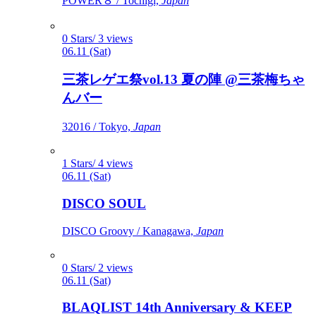
POWER８ / Tochigi,
Japan
0 Stars/ 3 views
06.11 (Sat)
三茶レゲエ祭vol.13 夏の陣 @三茶梅ちゃ
んバー
32016 / Tokyo,
Japan
1 Stars/ 4 views
06.11 (Sat)
DISCO SOUL
DISCO Groovy / Kanagawa,
Japan
0 Stars/ 2 views
06.11 (Sat)
BLAQLIST 14th Anniversary & KEEP