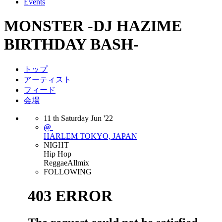
Events
MONSTER -DJ HAZIME
BIRTHDAY BASH-
トップ
アーティスト
フィード
会場
11
th
Saturday
Jun
'22
@
HARLEM
TOKYO, JAPAN
NIGHT
Hip Hop
Reggae
Allmix
FOLLOWING