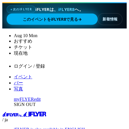
iFLYERは、
iFLYER8
へ。
次のIFLYER
✦
このイベントをiFLYER8で見る
→
新着情報
Aug
10
Mon
おすすめ
チケット
現在地
ログイン / 登録
イベント
バー
写真
myFLYER
edit
SIGN OUT
/ ja