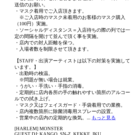
送信のお願い。
・マスク着用でご入店頂きます。
※ご入店時のマスク未着用のお客様のマスク購入
（100円）実施。
・ソーシャルディスタンス＝入店待ちの際の列では一
定の間隔を開けて並んで頂く事を実施。
・店内での対人距離を保つ。
・入場者数を制限させて頂きます。
【STAFF・出演アーティストは以下の対策を実施して
います。】
・出勤時の検温。
※問題が無い場合は就業。
・うがい・手洗い・手指の消毒。
・定期的に店内各所の手の触れやすい箇所のアルコー
ルでの拭き上げ。
・マスク又はフェイスガード・手袋着用での業務。
・店内複数箇所に除菌消毒用スプレーの設置。
・営業中の店内の定期的な換気。...
もっと見る
[HARLEM] MONSTER
GUEST DJ: KANGO, SN-Z, KEKKE, IKU