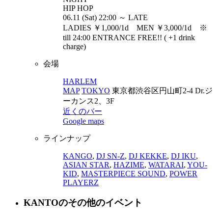
HIP HOP
06.11 (Sat) 22:00 ～ LATE
LADIES ￥1,000/1d MEN ￥3,000/1d ※
till 24:00 ENTRANCE FREE!! ( +1 drink
charge)
会場
HARLEM
MAP
TOKYO
東京都渋谷区円山町2-4 Dr.ジ
ーカンス2、3F
近くのバー
Google maps
ラインナップ
KANGO
,
DJ SN-Z
,
DJ KEKKE
,
DJ IKU
,
ASIAN STAR
,
HAZIME
,
WATARAI
,
YOU-
KID
,
MASTERPIECE SOUND
,
POWER
PLAYERZ
KANTOのその他のイベント