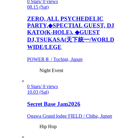
0 Stars/ 0 views
08.15 (Sat)
ZERO, ALL PSYCHEDELIC
PARTY,◆SPECTIAL GUEST, DJ
KATO(K-HOLE), ◆GUEST
DJ,TSUKASA(天下統一/WORLD
WIDE/LEGE
POWER８ / Tochigi,
Japan
Night Event
0 Stars/ 0 views
10.03 (Sat)
Secret Base Jam2026
Ogawa Grand lodge FIELD / Chiba,
Japan
Hip Hop