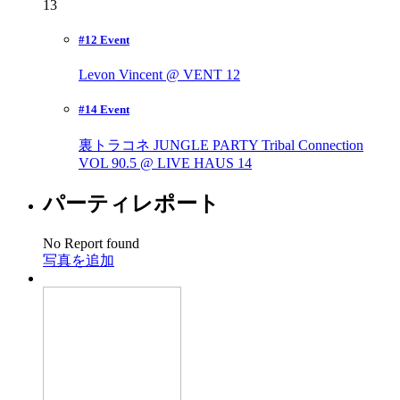
13
#12 Event
Levon Vincent @ VENT
12
#14 Event
裏トラコネ JUNGLE PARTY Tribal Connection
VOL 90.5 @ LIVE HAUS
14
パーティレポート
No Report found
写真を追加