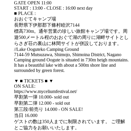
GATE OPEN 11:00
START : 13:00 - CLOSE : 16:00 next day
■ PLACE :
おおぐてキャンプ場
長野県下伊那郡下條村睦沢7144
​標高730m。通年営業の珍しい旅館キャンプ場です。周
遊500メートル程のおおぐて湖の周りに湖畔サイトと​し
らさぎ荘の裏山に林間サイトが併設しております。
//Lake Ooguteko Camping Ground
7144-59 Mutsuzawa, Shimojo, Shimoina District, Nagano
Camping ground Oogute is situated in 730m heigh mountains.
It has a beautiful lake with about a 500m shore line and
surrounded by green forest.
▼ ■ TICKETS ■ ▼
ON SALE:
https://www.myceliumfestival.net/
早割第一弾 10.000- sold out
早割第二弾 12.000 - sold out
第三段/前売り 14.000 - ON SALE!
当日 16.000
ゲストの数は350人までに制限されています。 ご理解
とご協力をお願いいたします。