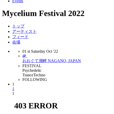
Events
Mycelium Festival 2022
トップ
アーティスト
フィード
会場
01
st
Saturday
Oct
'22
@
おおぐて湖畔
NAGANO, JAPAN
FESTIVAL
Psychedelic
Trance
Techno
FOLLOWING
1
1
1