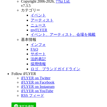
Copyright 2006-2026,
77hz Ltd.
v7.3.5
カテゴリー
イベント
アーティスト
ニュース
myFLYER
イベント、アーティスト、会場を掲載
基本情報
インフォ
FAQ
サポート
法的表記
採用情報
ロゴ、ブランドガイドライン
Follow iFLYER
iFLYER on Twitter
iFLYER on Facebook
iFLYER on Instagram
iFLYER on YouTube
RSS フィード