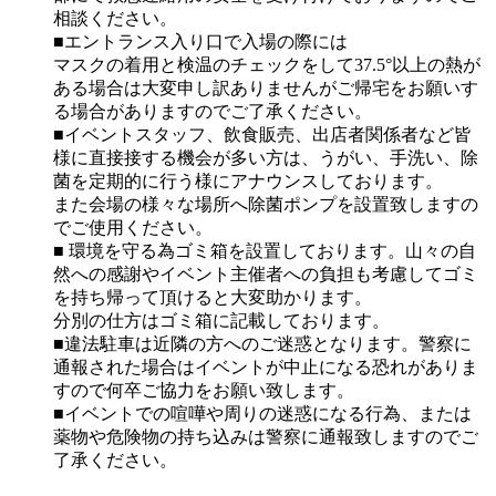
相談ください。
■エントランス入り口で入場の際には
マスクの着用と検温のチェックをして37.5°以上の熱が
ある場合は大変申し訳ありませんがご帰宅をお願いす
る場合がありますのでご了承ください。
■イベントスタッフ、飲食販売、出店者関係者など皆
様に直接接する機会が多い方は、うがい、手洗い、除
菌を定期的に行う様にアナウンスしております。
また会場の様々な場所へ除菌ポンプを設置致しますの
でご使用ください。
■ 環境を守る為ゴミ箱を設置しております。山々の自
然への感謝やイベント主催者への負担も考慮してゴミ
を持ち帰って頂けると大変助かります。
分別の仕方はゴミ箱に記載しております。
■違法駐車は近隣の方へのご迷惑となります。警察に
通報された場合はイベントが中止になる恐れがありま
すので何卒ご協力をお願い致します。
■イベントでの喧嘩や周りの迷惑になる行為、または
薬物や危険物の持ち込みは警察に通報致しますのでご
了承ください。