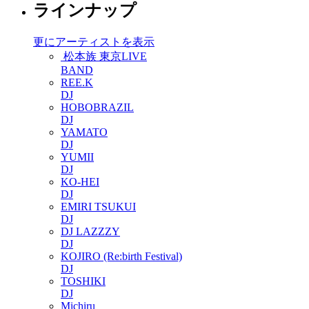
ラインナップ
更にアーティストを表示
松本族 東京LIVE
BAND
REE.K
DJ
HOBOBRAZIL
DJ
YAMATO
DJ
YUMII
DJ
KO-HEI
DJ
EMIRI TSUKUI
DJ
DJ LAZZZY
DJ
KOJIRO (Re:birth Festival)
DJ
TOSHIKI
DJ
Michiru