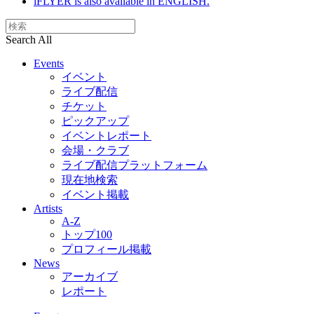
iFLYER is also available in ENGLISH.
Search All
Events
イベント
ライブ配信
チケット
ピックアップ
イベントレポート
会場・クラブ
ライブ配信プラットフォーム
現在地検索
イベント掲載
Artists
A-Z
トップ100
プロフィール掲載
News
アーカイブ
レポート