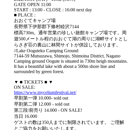
GATE OPEN 11:00
START : 13:00 - CLOSE : 16:00 next day
■ PLACE :
おおぐてキャンプ場
長野県下伊那郡下條村睦沢7144
​標高730m。通年営業の珍しい旅館キャンプ場です。周
遊500メートル程のおおぐて湖の周りに湖畔サイトと​し
らさぎ荘の裏山に林間サイトが併設しております。
//Lake Ooguteko Camping Ground
7144-59 Mutsuzawa, Shimojo, Shimoina District, Nagano
Camping ground Oogute is situated in 730m heigh mountains.
It has a beautiful lake with about a 500m shore line and
surrounded by green forest.
▼ ■ TICKETS ■ ▼
ON SALE:
https://www.myceliumfestival.net/
早割第一弾 10.000- sold out
早割第二弾 12.000 - sold out
第三段/前売り 14.000 - ON SALE!
当日 16.000
ゲストの数は350人までに制限されています。 ご理解
とご協力をお願いいたします。