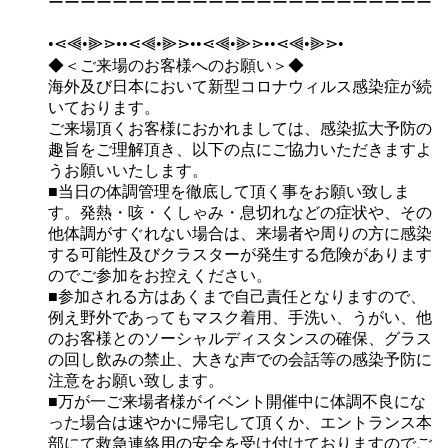
ーーーーーーーーーーーーーーーーーーーーーーーー
•⋖⫷•⫸⋗••⋖⫷•⫸⋗••⋖⫷•⫸⋗••⋖⫷•⫸⋗•
◆＜ご来場のお客様へのお願い＞◆
海外及び日本において新型コロナウィルス感染症が続
いております。
ご来場頂くお客様におかれましては、感染拡大予防の
趣旨をご理解頂き、以下の点にご協力いただきますよ
うお願いいたします。
■当日の体調管理を徹底して頂く事をお願い致しま
す。発熱・咳・くしゃみ・息切れなどの症状や、その
他体調がすぐれない場合は、来場者や周りの方に感染
する可能性及びクラスターが発生する危険があります
のでご参加をお控えください。
■参加される方はあくまで自己責任となりますので、
例え野外であってもマスク着用、手洗い、うがい、他
のお客様とのソーシャルディスタンスの確保、グラス
の回し飲みの禁止、大きな声での会話等の感染予防に
注意をお願い致します。
■万が一ご来場者様がイベント開催中に体調不良にな
った場合は速やかに帰宅して頂くか、エントランス本
部にて救急連絡用の安全を受け付けておりますのでご