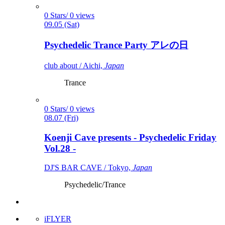
0 Stars/ 0 views
09.05 (Sat)
Psychedelic Trance Party アレの日
club about / Aichi,
Japan
Trance
0 Stars/ 0 views
08.07 (Fri)
Koenji Cave presents - Psychedelic Friday
Vol.28 -
DJ'S BAR CAVE / Tokyo,
Japan
Psychedelic/Trance
iFLYER