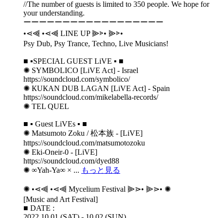
//The number of guests is limited to 350 people. We hope for
your understanding.
ーーーーーーーーーーーーーーーーーー
•⋖⫷ •⋖⫷ LINE UP ⫸⋗• ⫸⋗•
Psy Dub, Psy Trance, Techno, Live Musicians!
■ ▪️SPECIAL GUEST LiVE ▪️ ■
✺ SYMBОLICО [LiVE Act] - Israel
https://soundcloud.com/symbolico/
✺ КUКAN DUВ LАGАN [LiVE Act] - Spain
https://soundcloud.com/mikelabella-records/
✺ TEL QUEL
■ ▪️ Guest LiVEs ▪️ ■
✺ Matsumoto Zoku / 松本族 - [LiVE]
https://soundcloud.com/matsumotozoku
✺ Eki-Oneir-0 - [LiVE]
https://soundcloud.com/dyed88
✺ ∞Yah-Ya∞ × ...
もっと見る
✺ •⋖⫷ •⋖⫷ Mycelium Festival ⫸⋗• ⫸⋗• ✺
[Music and Art Festival]
■ DATE :
2022.10.01 (SAT) - 10.02 (SUN)