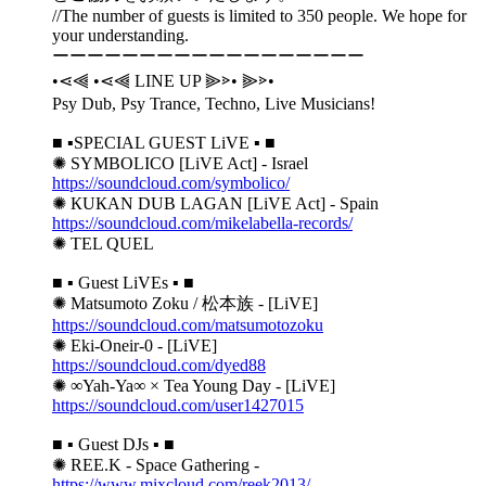
//The number of guests is limited to 350 people. We hope for
your understanding.
ーーーーーーーーーーーーーーーーーー
•⋖⫷ •⋖⫷ LINE UP ⫸⋗• ⫸⋗•
Psy Dub, Psy Trance, Techno, Live Musicians!
■ ▪️SPECIAL GUEST LiVE ▪️ ■
✺ SYMBОLICО [LiVE Act] - Israel
https://soundcloud.com/symbolico/
✺ КUКAN DUВ LАGАN [LiVE Act] - Spain
https://soundcloud.com/mikelabella-records/
✺ TEL QUEL
■ ▪️ Guest LiVEs ▪️ ■
✺ Matsumoto Zoku / 松本族 - [LiVE]
https://soundcloud.com/matsumotozoku
✺ Eki-Oneir-0 - [LiVE]
https://soundcloud.com/dyed88
✺ ∞Yah-Ya∞ × Tea Young Day - [LiVE]
https://soundcloud.com/user1427015
■ ▪️ Guest DJs ▪️ ■
✺ REE.K - Space Gathering -
https://www.mixcloud.com/reek2013/