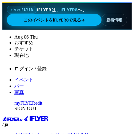
iFLYERは、
iFLYER8
へ。
次のIFLYER
✦
このイベントをiFLYER8で見る
→
新着情報
Aug
06
Thu
おすすめ
チケット
現在地
ログイン / 登録
イベント
バー
写真
myFLYER
edit
SIGN OUT
/ ja