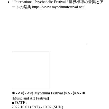
International Psychedelic Festival / 世界標準の音楽とア
ートの祭典 https://www.myceliumfestival.net/
✺ •⋖⫷ •⋖⫷ Mycelium Festival ⫸⋗• ⫸⋗• ✺
[Music and Art Festival]
■ DATE :
2022.10.01 (SAT) - 10.02 (SUN)