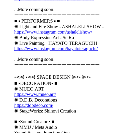
...More coming soon!
ーーーーーーーーーーーーーーーーーー
■ ▪️ PERFORMERS ▪️ ■
✺ Light and Fire Show - ASHALELI SHOW -
https://www.instagram.com/ashalelishow/
✺ Body Expression Art - SeiRa
✺ Live Painting - HAYATO TERAGUCHI -
https://www.instagram.com/hayatoteraguchi/
...More coming soon!
ーーーーーーーーーーーーーーーーーー
•⋖⫷ •⋖⫷ SPACE DESIGN ⫸⋗• ⫸⋗•
■ ▪️DECORATION▪️ ■
✺ MUEO.ART
https://www.mueo.art/
✺ D.D.B. Decorations
https://ddbdeco.com/
✺ StageWorks: Shinovi Creation
■ ▪️Sound Creator ▪️ ■
✺ MMU / Meta Audio
Sound System: Function One