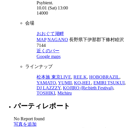
Psybient.
10.01 (Sat) 13:00
14000
会場
おおぐて湖畔
MAP
NAGANO
長野県下伊那郡下條村睦沢
7144
近くのバー
Google maps
ラインナップ
松本族 東京LIVE
,
REE.K
,
HOBOBRAZIL
,
YAMATO
,
YUMII
,
KO-HEI
,
EMIRI TSUKUI
,
DJ LAZZZY
,
KOJIRO (Re:birth Festival)
,
TOSHIKI
,
Michiru
パーティレポート
No Report found
写真を追加