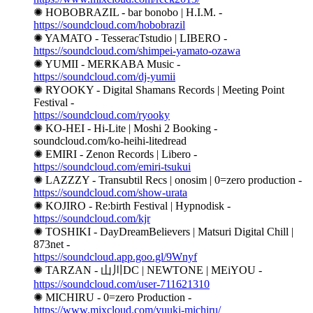
✺ HOBOBRAZIL - bar bonobo | H.I.M. -
https://soundcloud.com/hobobrazil
✺ YAMATO - TesseracTstudio | LIBERO -
https://soundcloud.com/shimpei-yamato-ozawa
✺ YUMII ​- MERKABA Music -
https://soundcloud.com/dj-yumii
✺ RYOOKY - Digital Shamans Records | Meeting Point
Festival -
https://soundcloud.com/ryooky
✺ KO-HEI - Hi-Lite | Moshi 2 Booking -
soundcloud.com/ko-heihi-litedread
✺ EMIRI - Zenon Records | Libero -
https://soundcloud.com/emiri-tsukui
✺ LAZZZY - Transubtil Recs | onosim | 0=zero production -
https://soundcloud.com/show-urata
✺ KOJIRO - Re:birth Festival | Hypnodisk -
https://soundcloud.com/kjr
✺ TOSHIKI - DayDreamBelievers | Matsuri Digital Chill |
873net -
https://soundcloud.app.goo.gl/9Wnyf
✺ TARZAN - 山川DC | NEWTONE | MEiYOU -
https://soundcloud.com/user-711621310
✺ MICHIRU - 0=zero Production -
https://www.mixcloud.com/yuuki-michiru/