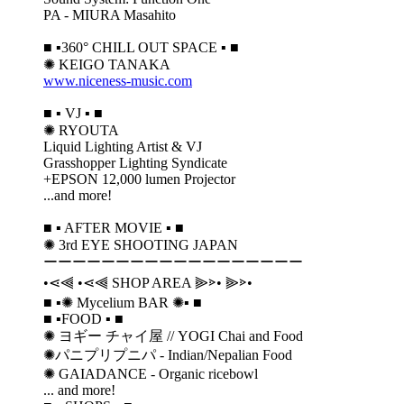
PA - MIURA Masahito
■ ▪️360° CHILL OUT SPACE ▪️ ■
✺ KEIGO TANAKA
www.niceness-music.com
■ ▪️ VJ ▪️ ■
✺ RYOUTA
Liquid Lighting Artist & VJ
Grasshopper Lighting Syndicate
+EPSON 12,000 lumen Projector
...and more!
■ ▪️ AFTER MOVIE ▪️ ■
✺ 3rd EYE SHOOTING JAPAN
ーーーーーーーーーーーーーーーーーー
•⋖⫷ •⋖⫷ SHOP AREA ⫸⋗• ⫸⋗•
■ ▪️✺ Mycelium BAR ✺▪️ ■
■ ▪️FOOD ▪️ ■
✺ ヨギー チャイ屋 // YOGI Chai and Food
✺パニプリプニパ - Indian/Nepalian Food
✺ GAIADANCE - Organic ricebowl
... and more!