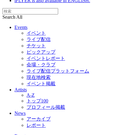
iFLYER is also available in ENGLISH.
Search All
Events
イベント
ライブ配信
チケット
ピックアップ
イベントレポート
会場・クラブ
ライブ配信プラットフォーム
現在地検索
イベント掲載
Artists
A-Z
トップ100
プロフィール掲載
News
アーカイブ
レポート