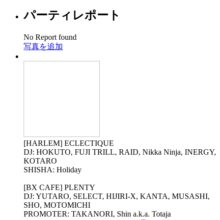
パーティレポート
No Report found
写真を追加
[HARLEM] ECLECTIQUE
DJ: HOKUTO, FUJI TRILL, RAID, Nikka Ninja, INERGY,
KOTARO
SHISHA: Holiday
[BX CAFE] PLENTY
DJ: YUTARO, SELECT, HIJIRI-X, KANTA, MUSASHI,
SHO, MOTOMICHI
PROMOTER: TAKANORI, Shin a.k.a. Totaja