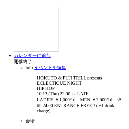
カレンダーに追加
開催終了
Info
イベントを編集
HOKUTO & FUJI TRILL presents
ECLECTIQUE
NIGHT
HIP HOP
10.13 (Thu) 22:00 ～ LATE
LADIES ￥1,000/1d MEN ￥3,000/1d ※
till 24:00 ENTRANCE FREE!! ( +1 drink
charge)
会場