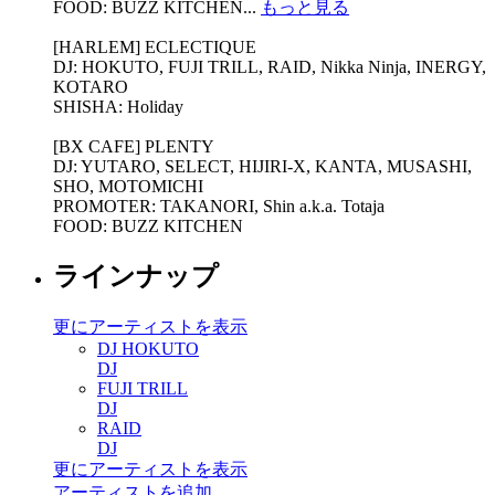
FOOD: BUZZ KITCHEN...
もっと見る
[HARLEM] ECLECTIQUE
DJ: HOKUTO, FUJI TRILL, RAID, Nikka Ninja, INERGY,
KOTARO
SHISHA: Holiday
[BX CAFE] PLENTY
DJ: YUTARO, SELECT, HIJIRI-X, KANTA, MUSASHI,
SHO, MOTOMICHI
PROMOTER: TAKANORI, Shin a.k.a. Totaja
FOOD: BUZZ KITCHEN
ラインナップ
更にアーティストを表示
DJ HOKUTO
DJ
FUJI TRILL
DJ
RAID
DJ
更にアーティストを表示
アーティストを追加