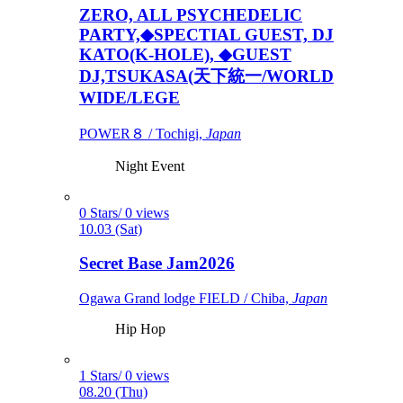
ZERO, ALL PSYCHEDELIC
PARTY,◆SPECTIAL GUEST, DJ
KATO(K-HOLE), ◆GUEST
DJ,TSUKASA(天下統一/WORLD
WIDE/LEGE
POWER８ / Tochigi,
Japan
Night Event
0 Stars/ 0 views
10.03 (Sat)
Secret Base Jam2026
Ogawa Grand lodge FIELD / Chiba,
Japan
Hip Hop
1 Stars/ 0 views
08.20 (Thu)