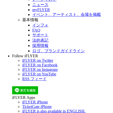
ニュース
myFLYER
イベント、アーティスト、会場を掲載
基本情報
インフォ
FAQ
サポート
法的表記
採用情報
ロゴ、ブランドガイドライン
Follow iFLYER
iFLYER on Twitter
iFLYER on Facebook
iFLYER on Instagram
iFLYER on YouTube
RSS フィード
iFLYER Apps
iFLYER iPhone
TicketGate iPhone
iFLYER is also available in ENGLISH.