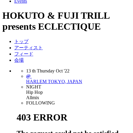
Events
HOKUTO & FUJI TRILL
presents ECLECTIQUE
トップ
アーティスト
フィード
会場
13
th
Thursday
Oct
'22
@
HARLEM
TOKYO, JAPAN
NIGHT
Hip Hop
Allmix
FOLLOWING