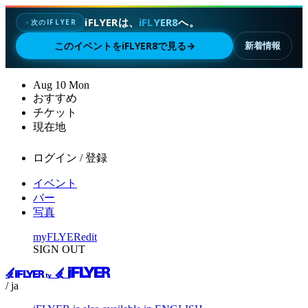
iFLYERは、
iFLYER8
へ。
次のIFLYER
✦
このイベントをiFLYER8で見る
→
新着情報
Aug
10
Mon
おすすめ
チケット
現在地
ログイン / 登録
イベント
バー
写真
myFLYER
edit
SIGN OUT
/ ja