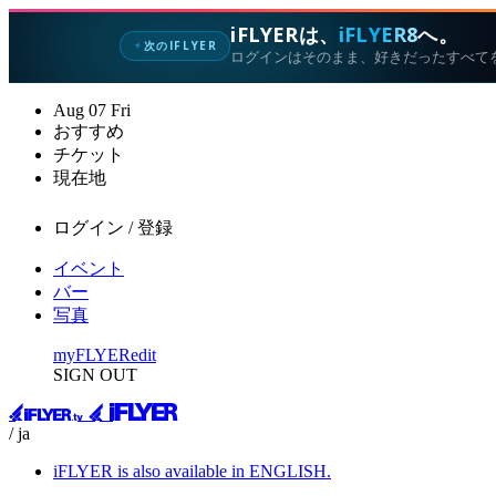
iFLYERは、
iFLYER8
へ。
次のIFLYER
✦
ログインはそのまま、好きだったすべて
Aug
07
Fri
おすすめ
チケット
現在地
ログイン / 登録
イベント
バー
写真
myFLYER
edit
SIGN OUT
/ ja
iFLYER is also available in ENGLISH.