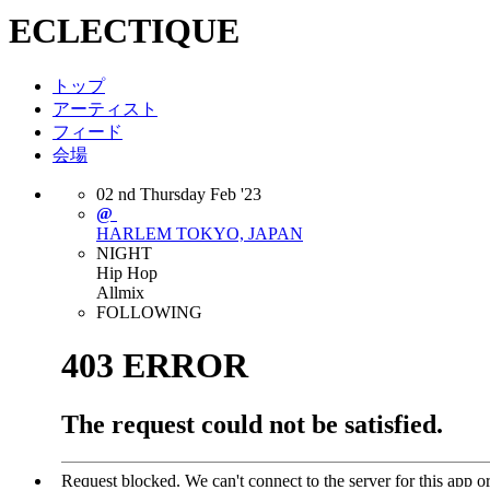
ECLECTIQUE
トップ
アーティスト
フィード
会場
02
nd
Thursday
Feb
'23
@
HARLEM
TOKYO, JAPAN
NIGHT
Hip Hop
Allmix
FOLLOWING