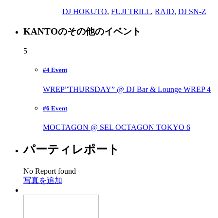
DJ HOKUTO
,
FUJI TRILL
,
RAID
,
DJ SN-Z
KANTOのその他のイベント
5
#4 Event
WREP”THURSDAY” @ DJ Bar & Lounge WREP
4
#6 Event
MOCTAGON @ SEL OCTAGON TOKYO
6
パーティレポート
No Report found
写真を追加