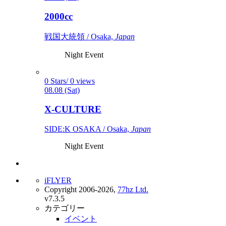
2000cc
戦国大統領 / Osaka,
Japan
Night Event
0 Stars/ 0 views
08.08 (Sat)
X-CULTURE
SIDE:K OSAKA / Osaka,
Japan
Night Event
iFLYER
Copyright 2006-2026,
77hz Ltd.
v7.3.5
カテゴリー
イベント