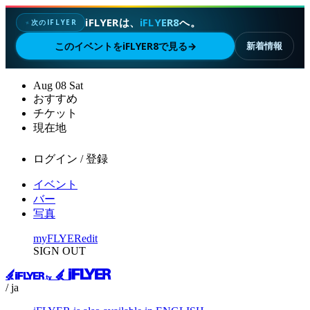
iFLYERは、
iFLYER8
へ。
次のIFLYER
✦
このイベントをiFLYER8で見る
→
新着情報
Aug
08
Sat
おすすめ
チケット
現在地
ログイン / 登録
イベント
バー
写真
myFLYER
edit
SIGN OUT
/ ja