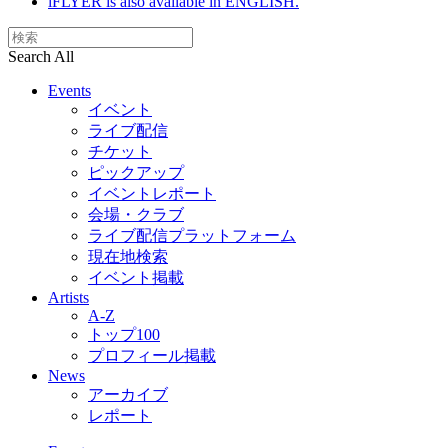
iFLYER is also available in ENGLISH.
Search All
Events
イベント
ライブ配信
チケット
ピックアップ
イベントレポート
会場・クラブ
ライブ配信プラットフォーム
現在地検索
イベント掲載
Artists
A-Z
トップ100
プロフィール掲載
News
アーカイブ
レポート