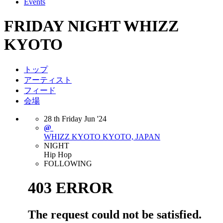
Events
FRIDAY NIGHT WHIZZ
KYOTO
トップ
アーティスト
フィード
会場
28
th
Friday
Jun
'24
@
WHIZZ KYOTO
KYOTO, JAPAN
NIGHT
Hip Hop
FOLLOWING