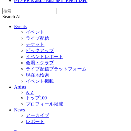
iFLYER is also available in ENGLISH.
Search All
Events
イベント
ライブ配信
チケット
ピックアップ
イベントレポート
会場・クラブ
ライブ配信プラットフォーム
現在地検索
イベント掲載
Artists
A-Z
トップ100
プロフィール掲載
News
アーカイブ
レポート