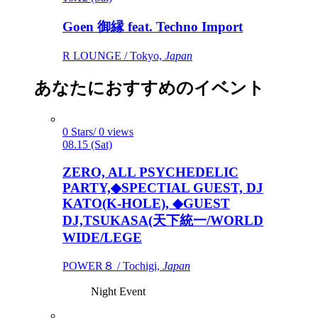
Goen 御縁 feat. Techno Import
R LOUNGE / Tokyo,
Japan
あなたにおすすめのイベント
0 Stars/ 0 views
08.15 (Sat)
ZERO, ALL PSYCHEDELIC
PARTY,◆SPECTIAL GUEST, DJ
KATO(K-HOLE), ◆GUEST
DJ,TSUKASA(天下統一/WORLD
WIDE/LEGE
POWER８ / Tochigi,
Japan
Night Event