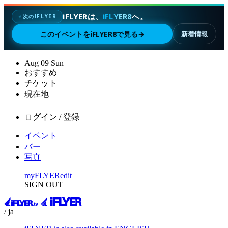
iFLYERは、
iFLYER8
へ。
次のIFLYER
✦
このイベントをiFLYER8で見る
→
新着情報
Aug
09
Sun
おすすめ
チケット
現在地
ログイン / 登録
イベント
バー
写真
myFLYER
edit
SIGN OUT
/ ja