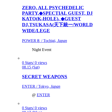
ZERO, ALL PSYCHEDELIC
PARTY,◆SPECTIAL GUEST, DJ
KATO(K-HOLE), ◆GUEST
DJ,TSUKASA(天下統一/WORLD
WIDE/LEGE
POWER８ / Tochigi,
Japan
Night Event
0 Stars/ 0 views
08.15 (Sat)
SECRET WEAPONS
ENTER / Tokyo,
Japan
@
ENTER
0 Stars/ 0 views