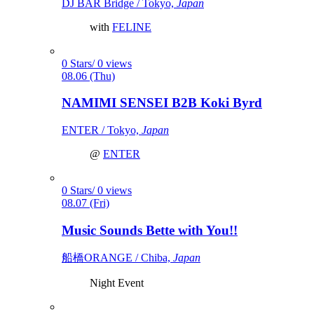
DJ BAR Bridge / Tokyo,
Japan
with
FELINE
0 Stars/ 0 views
08.06 (Thu)
NAMIMI SENSEI B2B Koki Byrd
ENTER / Tokyo,
Japan
@
ENTER
0 Stars/ 0 views
08.07 (Fri)
Music Sounds Bette with You!!
船橋ORANGE / Chiba,
Japan
Night Event