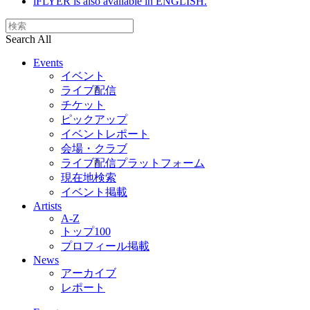
iFLYER is also available in ENGLISH.
Search All
Events
イベント
ライブ配信
チケット
ピックアップ
イベントレポート
会場・クラブ
ライブ配信プラットフォーム
現在地検索
イベント掲載
Artists
A-Z
トップ100
プロフィール掲載
News
アーカイブ
レポート