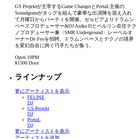
GS Projektが主宰するGame ChangerとPortaL主催の
Soundgramがタッグを組んで豪華な出演陣を迎え入れ
て月曜日からパーティを開催。セルビアよりドラムン
ベースプロデューサー&DJ Anika Dとベルリン在住テク
ノプロデューサー兼〈SMR Underground〉レーベルオ
ーナーDe Feoを招聘。ドラムンベースとテクノの境界
を変幻自在に跨ぐ巧手たちが集う。
Open 10PM
¥1500 Door
ラインナップ
更にアーティストを表示
FELINE
DJ
GS Projekt
DJ
PortaL
DJ
更にアーティストを表示
アーティストを追加