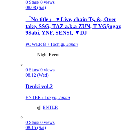
0 Stars/ 0 views
08.08 (Sat)
「No title」 ▼Live, chain Ts, &, Over
take, SSG, TAZ a.k.a ZUN, T-YG$ugar,
9$abi, YNF, SENSI, ▼DJ
POWER８ / Tochigi,
Japan
Night Event
0 Stars/ 0 views
08.12 (Wed)
Denki vol.2
ENTER / Tokyo,
Japan
@
ENTER
0 Stars/ 0 views
08.15 (Sat)