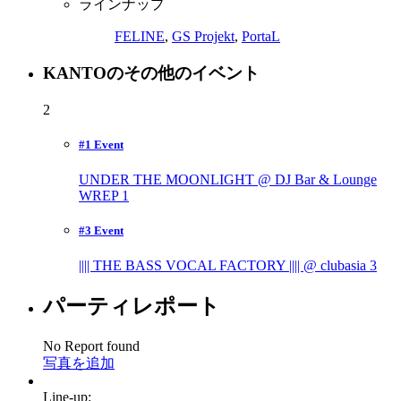
ラインナップ
FELINE
,
GS Projekt
,
PortaL
KANTOのその他のイベント
2
#1 Event
UNDER THE MOONLIGHT @ DJ Bar & Lounge
WREP
1
#3 Event
|||| THE BASS VOCAL FACTORY |||| @ clubasia
3
パーティレポート
No Report found
写真を追加
Line-up: