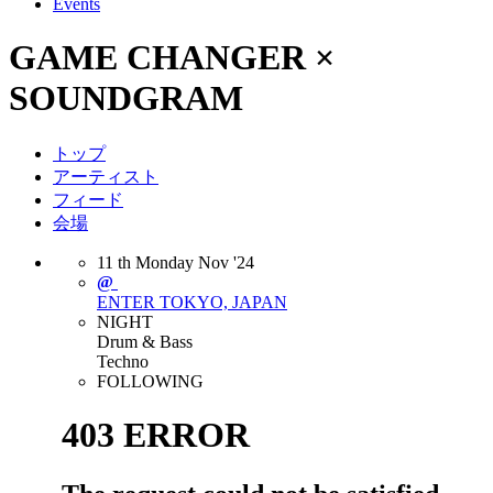
Events
GAME CHANGER ×
SOUNDGRAM
トップ
アーティスト
フィード
会場
11
th
Monday
Nov
'24
@
ENTER
TOKYO, JAPAN
NIGHT
Drum & Bass
Techno
FOLLOWING