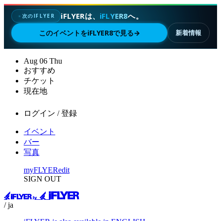
iFLYERは、
iFLYER8
へ。
次のIFLYER
✦
このイベントをiFLYER8で見る
→
新着情報
Aug
06
Thu
おすすめ
チケット
現在地
ログイン / 登録
イベント
バー
写真
myFLYER
edit
SIGN OUT
/ ja