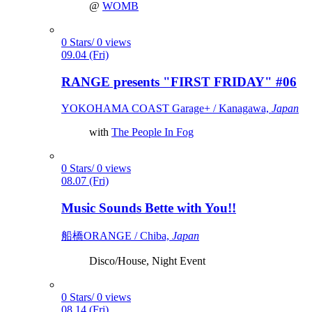
@
WOMB
0 Stars/ 0 views
09.04 (Fri)
RANGE presents "FIRST FRIDAY" #06
YOKOHAMA COAST Garage+ / Kanagawa,
Japan
with
The People In Fog
0 Stars/ 0 views
08.07 (Fri)
Music Sounds Bette with You!!
船橋ORANGE / Chiba,
Japan
Disco/House, Night Event
0 Stars/ 0 views
08.14 (Fri)