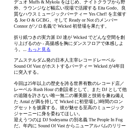
デュオ Muffs & Mykola をはじめ、ナイトクラブから野
外、ラウンジなど幅広い現場で活躍する Eita Godo、良
質なハウスミュージックパーティー Yes Chef! を主催す
る Joe O & GCBG、そして Ready or Not のメンバー
Connor がソロ名義で Wicked 初登場を果たす。
折り紙つきの実力派 DJ 達が Wicked でどんな空間を創
り上げるのか - 高揚感を胸にダンスフロアで体感しよ
う。...
もっと見る
アムステルダム発の日本人主宰レコードレーベル
Sound Of Vast がホストするパーティー Wicked が4年目
に突入する。
今回は25年以上の歴史を誇る世界有数のレコード店／
レーベル Rush Hour の創設者として、また DJ として他
の追随を許さない唯一無二の審美眼と技術を兼ね備え
た Antal が満を持して Wicked に初登場し3時間のロン
グセットを披露する。彼が魅せる至高のミュージック
ジャーニーに身を委ねてほしい。
迎えうつのは DJ Sodeyama の別名義 The People In Fog
だ。年内に Sound Of Vast からニューアルバムのリリー