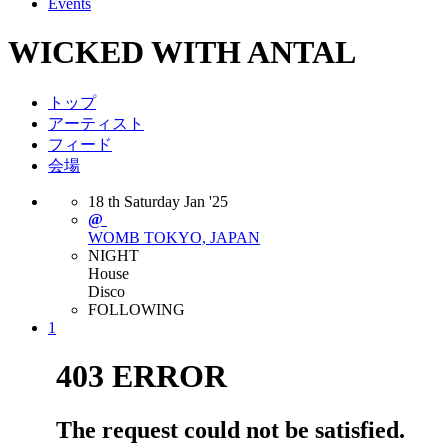
Events
WICKED WITH ANTAL
トップ
アーティスト
フィード
会場
18
th
Saturday
Jan
'25
@
WOMB
TOKYO, JAPAN
NIGHT
House
Disco
FOLLOWING
1