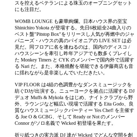
スを控えるベテランによる珠玉のオープニングセット
にも注目だ。
WOMB LOUNGE も豪華絢爛。日本ハウス界の至宝
Shinichiro Yokota が登場する。先日6枚組全24曲入りの
ベスト盤"Pitstop Box"をリリースし人気が再燃中のジャ
パニーズ・ハウスの真のパイオニアの LIVE SET は必
見だ。同フロアに名を連ねるのは、国内のディスコ /
ハウスシーンを牽引し昨年アジアでも数多くプレイし
た Monkey Timers と CYK のメンバーで国内外で活躍す
る Nari だ。また、本格燒酎を堪能できる伊藤商店も音
に揺れながら是非楽しんでいただきたい。
VIP FLOOR は4組の色調豊かなダンスミュージックを
紡ぐDJが出演する。ニューヨークを拠点に活躍する DJ
デュオ Muffs & Mykola をはじめ、ナイトクラブから野
外、ラウンジなど幅広い現場で活躍する Eita Godo、良
質なハウスミュージックパーティー Yes Chef! を主催す
る Joe O & GCBG、そして Ready or Not のメンバー
Connor がソロ名義で Wicked 初登場を果たす。
折り紙つきの実力派 DJ 達が Wicked でどんな空間を創