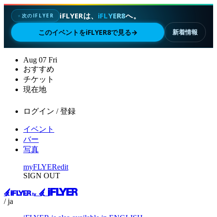
iFLYERは、
iFLYER8
へ。
次のIFLYER
✦
このイベントをiFLYER8で見る
→
新着情報
Aug
07
Fri
おすすめ
チケット
現在地
ログイン / 登録
イベント
バー
写真
myFLYER
edit
SIGN OUT
/ ja