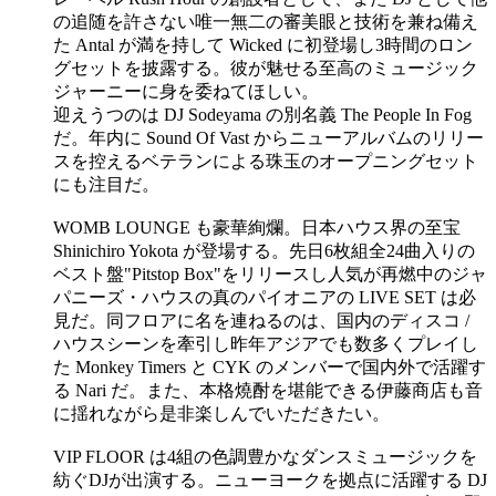
の追随を許さない唯一無二の審美眼と技術を兼ね備え
た Antal が満を持して Wicked に初登場し3時間のロン
グセットを披露する。彼が魅せる至高のミュージック
ジャーニーに身を委ねてほしい。
迎えうつのは DJ Sodeyama の別名義 The People In Fog
だ。年内に Sound Of Vast からニューアルバムのリリー
スを控えるベテランによる珠玉のオープニングセット
にも注目だ。
WOMB LOUNGE も豪華絢爛。日本ハウス界の至宝
Shinichiro Yokota が登場する。先日6枚組全24曲入りの
ベスト盤"Pitstop Box"をリリースし人気が再燃中のジャ
パニーズ・ハウスの真のパイオニアの LIVE SET は必
見だ。同フロアに名を連ねるのは、国内のディスコ /
ハウスシーンを牽引し昨年アジアでも数多くプレイし
た Monkey Timers と CYK のメンバーで国内外で活躍す
る Nari だ。また、本格燒酎を堪能できる伊藤商店も音
に揺れながら是非楽しんでいただきたい。
VIP FLOOR は4組の色調豊かなダンスミュージックを
紡ぐDJが出演する。ニューヨークを拠点に活躍する DJ