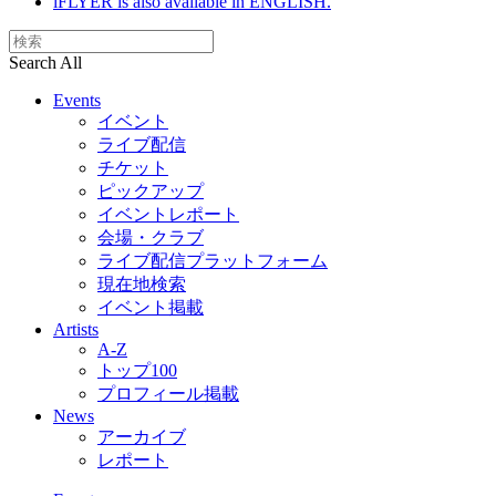
iFLYER is also available in ENGLISH.
Search All
Events
イベント
ライブ配信
チケット
ピックアップ
イベントレポート
会場・クラブ
ライブ配信プラットフォーム
現在地検索
イベント掲載
Artists
A-Z
トップ100
プロフィール掲載
News
アーカイブ
レポート