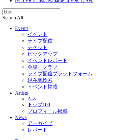
iFLYER is also available in ENGLISH.
Search All
Events
イベント
ライブ配信
チケット
ピックアップ
イベントレポート
会場・クラブ
ライブ配信プラットフォーム
現在地検索
イベント掲載
Artists
A-Z
トップ100
プロフィール掲載
News
アーカイブ
レポート