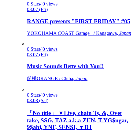
0 Stars/ 0 views
08.07 (Fri)
RANGE presents "FIRST FRIDAY" #05
YOKOHAMA COAST Garage+ / Kanagawa,
Japan
0 Stars/ 0 views
08.07 (Fri)
Music Sounds Bette with You!!
船橋ORANGE / Chiba,
Japan
0 Stars/ 0 views
08.08 (Sat)
「No title」 ▼Live, chain Ts, &, Over
take, SSG, TAZ a.k.a ZUN, T-YG$ugar,
9$abi, YNF, SENSI, ▼DJ