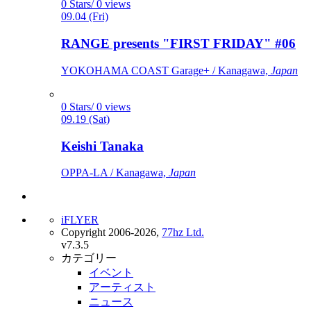
0 Stars/ 0 views
09.04 (Fri)
RANGE presents "FIRST FRIDAY" #06
YOKOHAMA COAST Garage+ / Kanagawa,
Japan
0 Stars/ 0 views
09.19 (Sat)
Keishi Tanaka
OPPA-LA / Kanagawa,
Japan
iFLYER
Copyright 2006-2026,
77hz Ltd.
v7.3.5
カテゴリー
イベント
アーティスト
ニュース