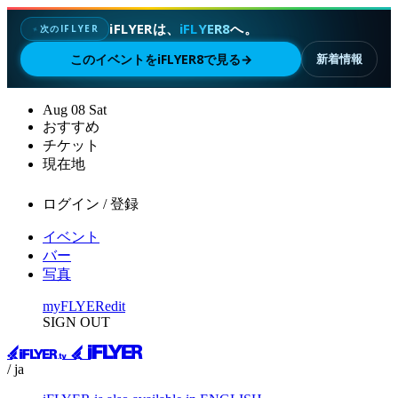
iFLYERは、
iFLYER8
へ。
次のIFLYER
✦
このイベントをiFLYER8で見る
→
新着情報
Aug
08
Sat
おすすめ
チケット
現在地
ログイン / 登録
イベント
バー
写真
myFLYER
edit
SIGN OUT
/ ja