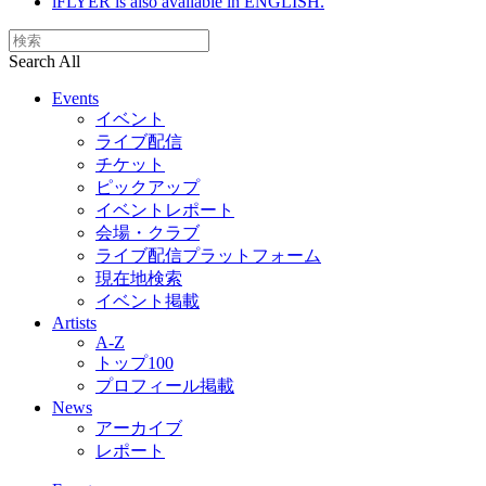
iFLYER is also available in ENGLISH.
Search All
Events
イベント
ライブ配信
チケット
ピックアップ
イベントレポート
会場・クラブ
ライブ配信プラットフォーム
現在地検索
イベント掲載
Artists
A-Z
トップ100
プロフィール掲載
News
アーカイブ
レポート