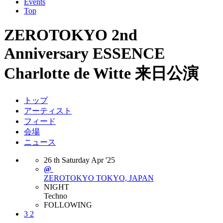
Events
Top
ZEROTOKYO 2nd
Anniversary ESSENCE
Charlotte de Witte 来日公演
トップ
アーティスト
フィード
会場
ニュース
26
th
Saturday
Apr
'25
@
ZEROTOKYO
TOKYO, JAPAN
NIGHT
Techno
FOLLOWING
3
2