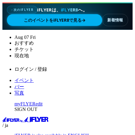
iFLYERは、
iFLYER8
へ。
次のIFLYER
✦
このイベントをiFLYER8で見る
→
新着情報
Aug
07
Fri
おすすめ
チケット
現在地
ログイン / 登録
イベント
バー
写真
myFLYER
edit
SIGN OUT
/ ja