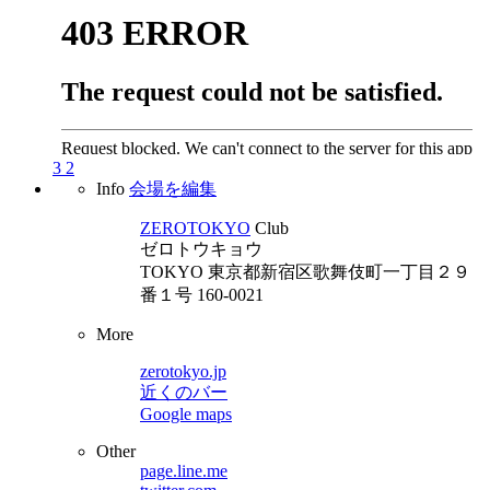
3
2
Info
会場を編集
ZEROTOKYO
Club
ゼロトウキョウ
TOKYO
東京都新宿区歌舞伎町一丁目２９
番１号 160-0021
More
zerotokyo.jp
近くのバー
Google maps
Other
page.line.me