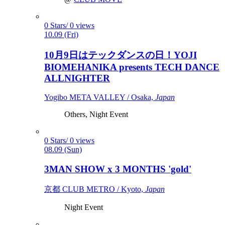
0 Stars/ 0 views
10.09 (Fri)
10月9日はテックダンスの日！YOJI
BIOMEHANIKA presents TECH DANCE
ALLNIGHTER
Yogibo META VALLEY / Osaka,
Japan
Others, Night Event
0 Stars/ 0 views
08.09 (Sun)
3MAN SHOW x 3 MONTHS 'gold'
京都 CLUB METRO / Kyoto,
Japan
Night Event