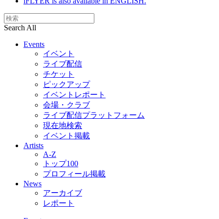
iFLYER is also available in ENGLISH.
Search All
Events
イベント
ライブ配信
チケット
ピックアップ
イベントレポート
会場・クラブ
ライブ配信プラットフォーム
現在地検索
イベント掲載
Artists
A-Z
トップ100
プロフィール掲載
News
アーカイブ
レポート