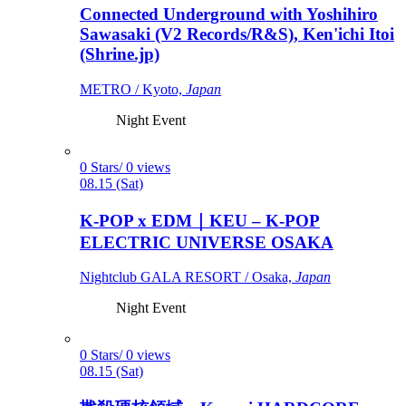
Connected Underground with Yoshihiro
Sawasaki (V2 Records/R&S), Ken'ichi Itoi
(Shrine.jp)
METRO / Kyoto,
Japan
Night Event
0 Stars/ 0 views
08.15 (Sat)
K-POP x EDM｜KEU – K-POP
ELECTRIC UNIVERSE OSAKA
Nightclub GALA RESORT / Osaka,
Japan
Night Event
0 Stars/ 0 views
08.15 (Sat)