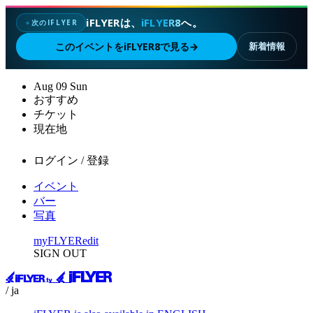
iFLYERは、
iFLYER8
へ。
次のIFLYER
✦
このイベントをiFLYER8で見る
→
新着情報
Aug
09
Sun
おすすめ
チケット
現在地
ログイン / 登録
イベント
バー
写真
myFLYER
edit
SIGN OUT
/ ja