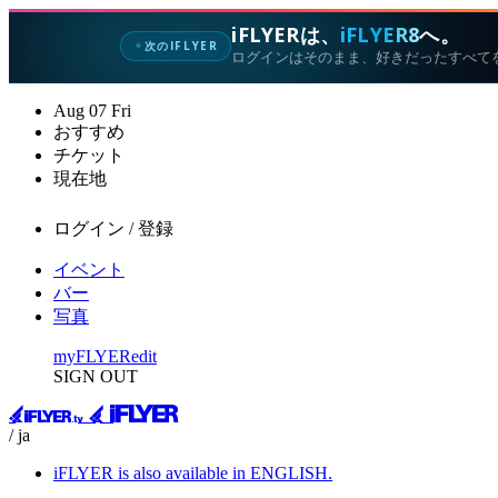
iFLYERは、
iFLYER8
へ。
次のIFLYER
✦
ログインはそのまま、好きだったすべて
Aug
07
Fri
おすすめ
チケット
現在地
ログイン / 登録
イベント
バー
写真
myFLYER
edit
SIGN OUT
/ ja
iFLYER is also available in ENGLISH.