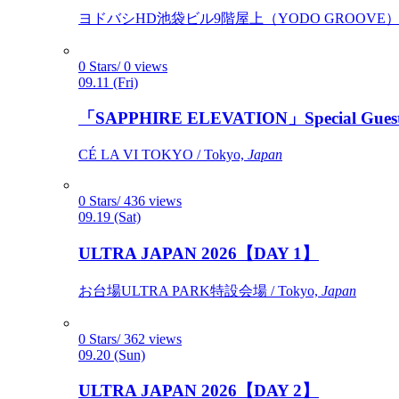
ヨドバシHD池袋ビル9階屋上（YODO GROOVE） / 
0 Stars/ 0 views
09.11 (Fri)
「SAPPHIRE ELEVATION」Special Gues
CÉ LA VI TOKYO / Tokyo,
Japan
0 Stars/ 436 views
09.19 (Sat)
ULTRA JAPAN 2026【DAY 1】
お台場ULTRA PARK特設会場 / Tokyo,
Japan
0 Stars/ 362 views
09.20 (Sun)
ULTRA JAPAN 2026【DAY 2】