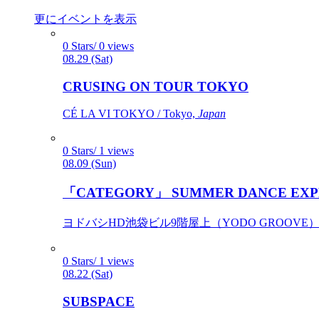
更にイベントを表示
0 Stars/ 0 views
08.29 (Sat)
CRUSING ON TOUR TOKYO
CÉ LA VI TOKYO / Tokyo,
Japan
0 Stars/ 1 views
08.09 (Sun)
「CATEGORY」 SUMMER DANCE EXP
ヨドバシHD池袋ビル9階屋上（YODO GROOVE） / 
0 Stars/ 1 views
08.22 (Sat)
SUBSPACE