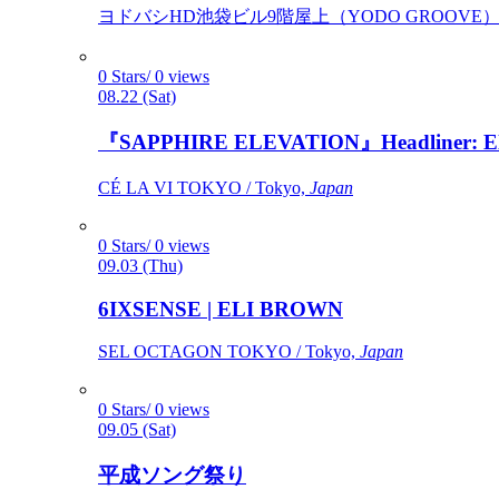
ヨドバシHD池袋ビル9階屋上（YODO GROOVE） / 
0 Stars/ 0 views
08.22 (Sat)
『SAPPHIRE ELEVATION』Headliner: Ely 
CÉ LA VI TOKYO / Tokyo,
Japan
0 Stars/ 0 views
09.03 (Thu)
6IXSENSE | ELI BROWN
SEL OCTAGON TOKYO / Tokyo,
Japan
0 Stars/ 0 views
09.05 (Sat)
平成ソング祭り